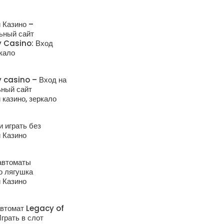
 Казино –
ный сайт
y Casino: Вход
кало
y casino – Вход на
ный сайт
казино, зеркало
 играть без
 Казино
автоматы
о лягушка
 Казино
автомат Legacy of
грать в слот