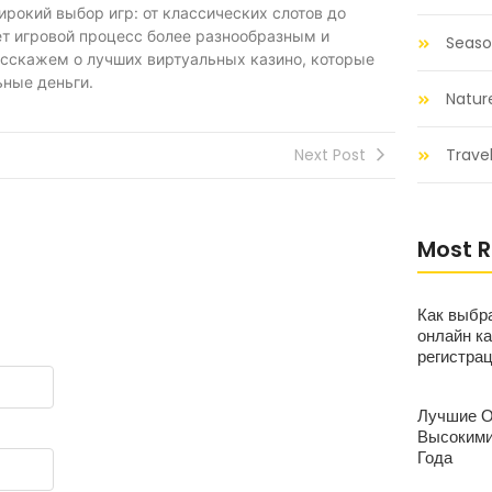
рокий выбор игр: от классических слотов до
т игровой процесс более разнообразным и
Seaso
асскажем о лучших виртуальных казино, которые
ные деньги.
Natur
Next Post
Travel
Most R
Как выбр
онлайн ка
регистра
Лучшие О
Высокими
Года