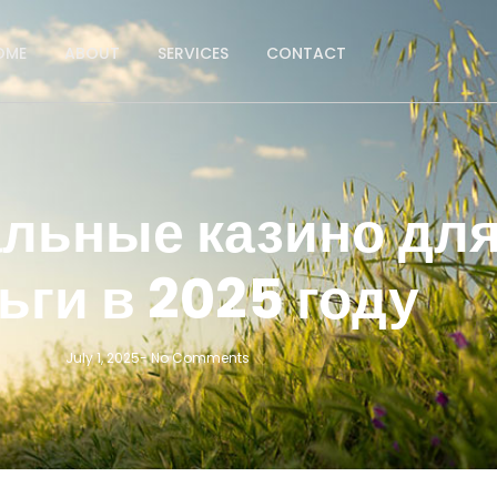
OME
ABOUT
SERVICES
CONTACT
льные казино для
ьги в 2025 году
July 1, 2025
-
No Comments