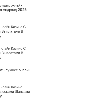
лучших онлайн
ля Андроид 2025
нлайн Казино С
 Выплатами В
у
нлайн Казино С
 Выплатами В
у
ать лучшее онлайн
нлайн Казино
ысокими Шансами
у