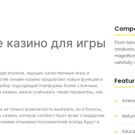
Comp
 казино для игры
From brea
creatures
magnifice
carefully
еди игроков, ищущих качественные игры и
Featu
огие онлайн-казино предлагают новые функции и
т выбор подходящей платформы более сложным,
 казино, важно учитывать такие параметры, как
.
Inter
 не только возможность выиграть, но и бонусы,
 казино, которое соответствует всем стандартам
Natur
рошими отзывами пользователей всегда будут в
Educat