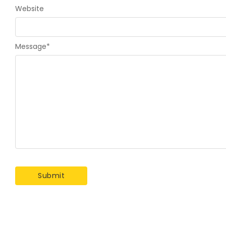
Website
Message
*