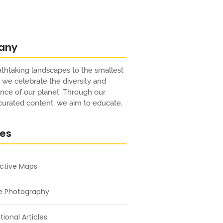
any
thtaking landscapes to the smallest
, we celebrate the diversity and
nce of our planet. Through our
 curated content, we aim to educate.
res
active Maps
e Photography
ional Articles