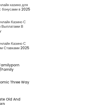
нлайн казино для
с бонусами в 2025
нлайн Казино С
 Выплатами В
у
нлайн Казино С
и Ставками 2025
Familyporn
/Family
Comic Three Way
ate Old And
orn