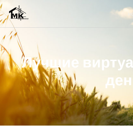
H
Лучшие виртуа
ден