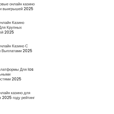
овые онлайн казино
 и выигрышей 2025
нлайн Казино
Для Крупных
ей 2025
нлайн Казино С
 Выплатами 2025
латформы Для Ios
ьными
стями 2025
нлайн казино для
 2025 году рейтинг