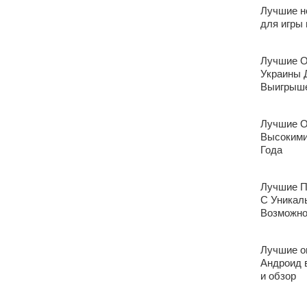
Лучшие н
для игры
Лучшие О
Украины 
Выигрыш
Лучшие О
Высокими
Года
Лучшие П
С Уникал
Возможно
Лучшие о
Андроид в
и обзор