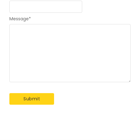
Message
*