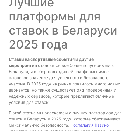
Лучшие
платформы для
ставок в Беларуси
2025 года
Ставки на спортивные события и другие
мероприятия
становятся все более популярными в
Беларуси, и выбор подходящей платформы имеет
ключевое значение для успешного и безопасного
участия. В 2025 году на рынке появилось много новых
вариантов, но также существует ряд проверенных и
надежных сервисов, которые предлагают отличные
условия для ставок.
В этой статье мы расскажем о лучших платформах для
ставок в Беларуси в 2025 году, которые обеспечивают
максимальную безопасность,
Ностальгия Казино