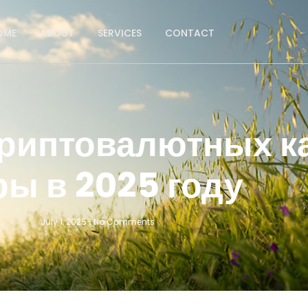
OME
ABOUT
SERVICES
CONTACT
риптовалютных к
ры в 2025 году
July 1, 2025
-
No Comments