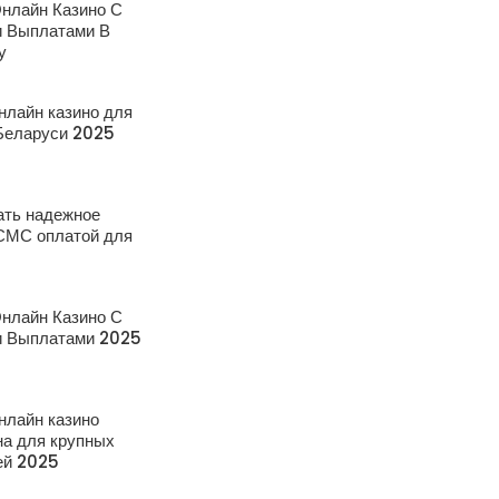
нлайн Казино С
 Выплатами В
у
нлайн казино для
 Беларуси 2025
ать надежное
 СМС оплатой для
нлайн Казино С
 Выплатами 2025
нлайн казино
на для крупных
ей 2025