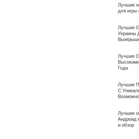
Лучшие н
для игры
Лучшие О
Украины 
Выигрыш
Лучшие О
Высокими
Года
Лучшие П
С Уникал
Возможно
Лучшие о
Андроид в
и обзор