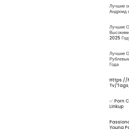
Лучшие о
Андроид 
Лучшие О
Высокими
2025 Год
Лучшие О
Рублевым
Года
Https //
Tv/Tags
✅️ Porn 
Linkup
Passion
Young P