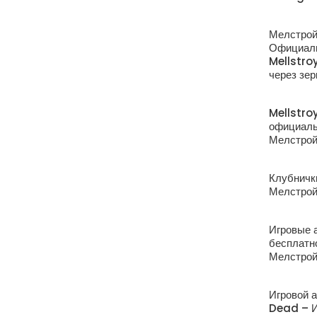
Мелстрой
Официаль
Mellstro
через зер
Mellstro
официаль
Мелстрой 
Клубнички
Мелстрой
Игровые 
бесплатн
Мелстрой
Игровой 
Dead – И