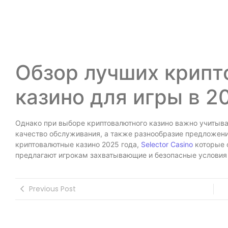
Обзор лучших крип
казино для игры в 2
Однако при выборе криптовалютного казино важно учитывать
качество обслуживания, а также разнообразие предложени
криптовалютные казино 2025 года,
Selector Casino
которые 
предлагают игрокам захватывающие и безопасные условия 
Previous Post