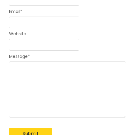
Email
*
Website
Message
*