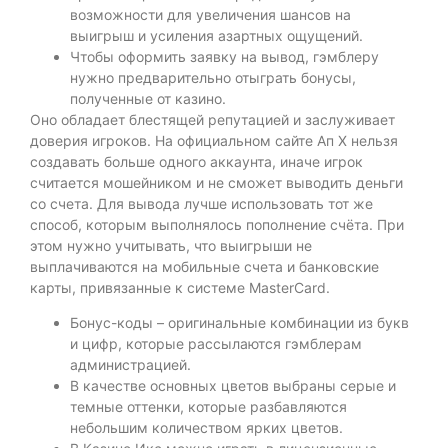
возможности для увеличения шансов на
выигрыш и усиления азартных ощущений.
Чтобы оформить заявку на вывод, гэмблеру
нужно предварительно отыграть бонусы,
полученные от казино.
Оно обладает блестящей репутацией и заслуживает
доверия игроков. На официальном сайте Ап Х нельзя
создавать больше одного аккаунта, иначе игрок
считается мошейником и не сможет выводить деньги
со счета. Для вывода лучше использовать тот же
способ, которым выполнялось пополнение счёта. При
этом нужно учитывать, что выигрыши не
выплачиваются на мобильные счета и банковские
карты, привязанные к системе MasterCard.
Бонус-коды – оригинальные комбинации из букв
и цифр, которые рассылаются гэмблерам
администрацией.
В качестве основных цветов выбраны серые и
темные оттенки, которые разбавляются
небольшим количеством ярких цветов.