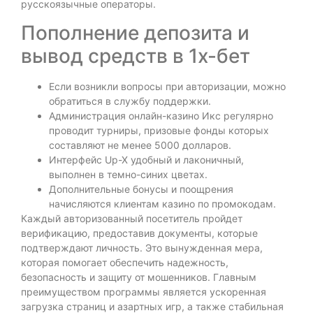
русскоязычные операторы.
Пополнение депозита и
вывод средств в 1х-бет
Если возникли вопросы при авторизации, можно
обратиться в службу поддержки.
Администрация онлайн-казино Икс регулярно
проводит турниры, призовые фонды которых
составляют не менее 5000 долларов.
Интерфейс Up-X удобный и лаконичный,
выполнен в темно-синих цветах.
Дополнительные бонусы и поощрения
начисляются клиентам казино по промокодам.
Каждый авторизованный посетитель пройдет
верификацию, предоставив документы, которые
подтверждают личность. Это вынужденная мера,
которая помогает обеспечить надежность,
безопасность и защиту от мошенников. Главным
преимуществом программы является ускоренная
загрузка страниц и азартных игр, а также стабильная