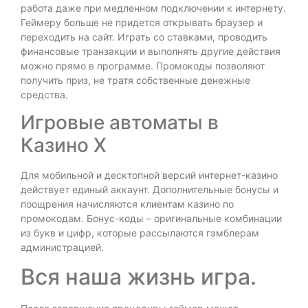
работа даже при медленном подключении к интернету.
Геймеру больше не придется открывать браузер и
переходить на сайт. Играть со ставками, проводить
финансовые транзакции и выполнять другие действия
можно прямо в программе. Промокоды позволяют
получить приз, не тратя собственные денежные
средства.
Игровые автоматы в
Казино Х
Для мобильной и десктопной версий интернет-казино
действует единый аккаунт. Дополнительные бонусы и
поощрения начисляются клиентам казино по
промокодам. Бонус-коды – оригинальные комбинации
из букв и цифр, которые рассылаются гэмблерам
администрацией.
Вся наша жизнь игра.