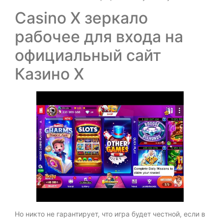
Casino X зеркало
рабочее для входа на
официальный сайт
Казино Х
Но никто не гарантирует, что игра будет честной, если в