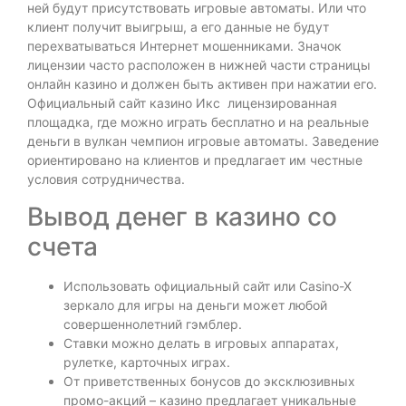
ней будут присутствовать игровые автоматы. Или что
клиент получит выигрыш, а его данные не будут
перехватываться Интернет мошенниками. Значок
лицензии часто расположен в нижней части страницы
онлайн казино и должен быть активен при нажатии его.
Официальный сайт казино Икс лицензированная
площадка, где можно играть бесплатно и на реальные
деньги в вулкан чемпион игровые автоматы. Заведение
ориентировано на клиентов и предлагает им честные
условия сотрудничества.
Вывод денег в казино со
счета
Использовать официальный сайт или Casino-X
зеркало для игры на деньги может любой
совершеннолетний гэмблер.
Ставки можно делать в игровых аппаратах,
рулетке, карточных играх.
От приветственных бонусов до эксклюзивных
промо-акций – казино предлагает уникальные