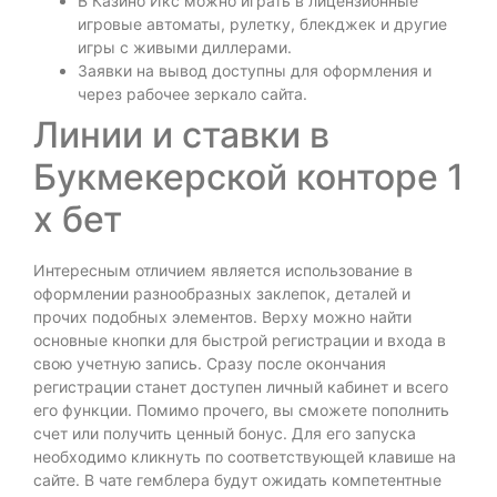
В Казино Икс можно играть в лицензионные
игровые автоматы, рулетку, блекджек и другие
игры с живыми диллерами.
Заявки на вывод доступны для оформления и
через рабочее зеркало сайта.
Линии и ставки в
Букмекерской конторе 1
х бет
Интересным отличием является использование в
оформлении разнообразных заклепок, деталей и
прочих подобных элементов. Верху можно найти
основные кнопки для быстрой регистрации и входа в
свою учетную запись. Сразу после окончания
регистрации станет доступен личный кабинет и всего
его функции. Помимо прочего, вы сможете пополнить
счет или получить ценный бонус. Для его запуска
необходимо кликнуть по соответствующей клавише на
сайте. В чате гемблера будут ожидать компетентные