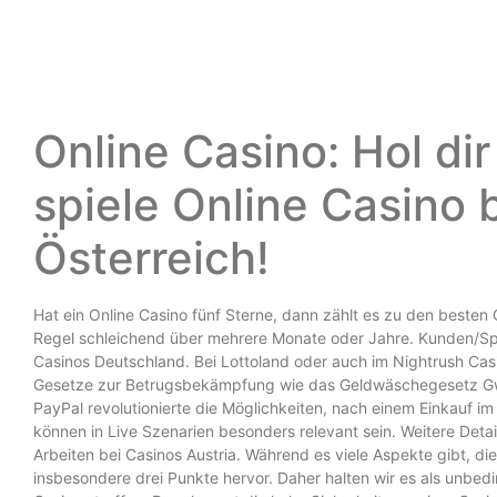
Online Casino: Hol di
spiele Online Casino 
Österreich!
Hat ein Online Casino fünf Sterne, dann zählt es zu den besten 
Regel schleichend über mehrere Monate oder Jahre. Kunden/Spi
Casinos Deutschland. Bei Lottoland oder auch im Nightrush Casi
Gesetze zur Betrugsbekämpfung wie das Geldwäschegesetz Gw
PayPal revolutionierte die Möglichkeiten, nach einem Einkauf i
können in Live Szenarien besonders relevant sein. Weitere Detai
Arbeiten bei Casinos Austria. Während es viele Aspekte gibt, di
insbesondere drei Punkte hervor. Daher halten wir es als unbedin