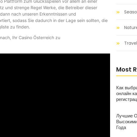
no Plattform zum Glücksspielen vor allem an einer
utz und strenge Regel Werke, die Betreiber dieser
Seaso
 dann nach unseren Erkenntnissen und
iert, sodass Sie dadurch in der Lage sein sollten, die
iste zu finden.
Natur
Travel
Most R
Как выбр
онлайн ка
регистра
Лучшие О
Высокими
Года