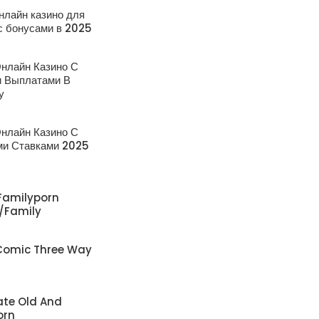
нлайн казино для
с бонусами в 2025
нлайн Казино С
 Выплатами В
у
нлайн Казино С
и Ставками 2025
Familyporn
/Family
Comic Three Way
ate Old And
orn