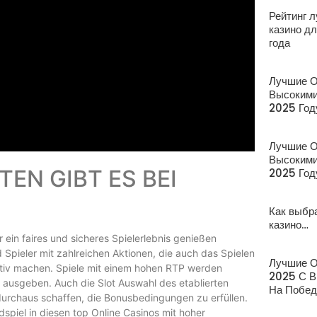
Рейтинг 
казино д
года
Лучшие О
Высокими
2025 Год
Лучшие О
Высокими
EN GIBT ES BEI
2025 Год
Как выбр
казино…
 ein faires und sicheres Spielerlebnis genießen
Spieler mit zahlreichen Aktionen, die auch das Spielen
Лучшие О
tiv machen. Spiele mit einem hohen RTP werden
2025 С В
n ausgeben. Auch die Slot Auswahl des etablierten
На Побед
durchaus schaffen, die Bonusbedingungen zu erfüllen.
dspiel in diesen top Online Casinos mit hoher