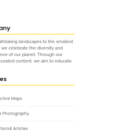
any
thtaking landscapes to the smallest
, we celebrate the diversity and
nce of our planet. Through our
 curated content, we aim to educate.
res
active Maps
e Photography
ional Articles