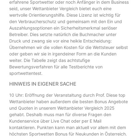
erfahrene Sportwetter oder noch Anfänger in dem Business
seid, unser Wettanbieter Vergleich bietet euch eine
wertvolle Orientierungshilfe. Diese Lizenz ist wichtig für
den Verbraucherschutz und gemeinsam mit den Ein und
Auszahlungsoptionen ein Sicherheitsmerkmal seriöser
Betreiber. Dies setzte natürlich die Buchmacher unter
Druck und zwang sie vor eine heikle Entscheidung:
Übernehmen wir die vollen Kosten für die Wettsteuer selbst
oder geben wir sie in irgendeiner Form an die Kunden
weiter. Die Tabelle zeigt das achtstufige
Bewertungsverfahren für alle Testberichte von
sportwettentest.
HINWEIS IN EIGENER SACHE
10 Uhr: Eröffnung der Veranstaltung durch Prof. Diese top
Wettanbieter haben außerdem die besten Bonus Angebote
und Quoten in unserem Wettanbieter Vergleich 2025
gehabt. Deshalb muss man für diverse Fragen den
Kundenservice über Live Chat oder per E Mail
kontaktieren. Punkten kann man aktuell vor allem mit dem
höchsten Sportwetten Bonus für Neukunden in Österreich.