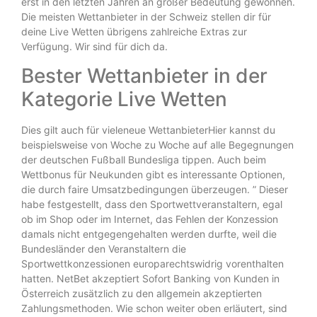
erst in den letzten Jahren an großer Bedeutung gewonnen.
Die meisten Wettanbieter in der Schweiz stellen dir für
deine Live Wetten übrigens zahlreiche Extras zur
Verfügung. Wir sind für dich da.
Bester Wettanbieter in der
Kategorie Live Wetten
Dies gilt auch für vieleneue WettanbieterHier kannst du
beispielsweise von Woche zu Woche auf alle Begegnungen
der deutschen Fußball Bundesliga tippen. Auch beim
Wettbonus für Neukunden gibt es interessante Optionen,
die durch faire Umsatzbedingungen überzeugen. ” Dieser
habe festgestellt, dass den Sportwettveranstaltern, egal
ob im Shop oder im Internet, das Fehlen der Konzession
damals nicht entgegengehalten werden durfte, weil die
Bundesländer den Veranstaltern die
Sportwettkonzessionen europarechtswidrig vorenthalten
hatten. NetBet akzeptiert Sofort Banking von Kunden in
Österreich zusätzlich zu den allgemein akzeptierten
Zahlungsmethoden. Wie schon weiter oben erläutert, sind