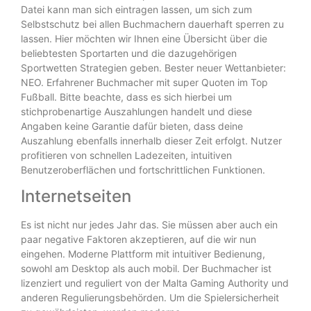
Datei kann man sich eintragen lassen, um sich zum
Selbstschutz bei allen Buchmachern dauerhaft sperren zu
lassen. Hier möchten wir Ihnen eine Übersicht über die
beliebtesten Sportarten und die dazugehörigen
Sportwetten Strategien geben. Bester neuer Wettanbieter:
NEO. Erfahrener Buchmacher mit super Quoten im Top
Fußball. Bitte beachte, dass es sich hierbei um
stichprobenartige Auszahlungen handelt und diese
Angaben keine Garantie dafür bieten, dass deine
Auszahlung ebenfalls innerhalb dieser Zeit erfolgt. Nutzer
profitieren von schnellen Ladezeiten, intuitiven
Benutzeroberflächen und fortschrittlichen Funktionen.
Internetseiten
Es ist nicht nur jedes Jahr das. Sie müssen aber auch ein
paar negative Faktoren akzeptieren, auf die wir nun
eingehen. Moderne Plattform mit intuitiver Bedienung,
sowohl am Desktop als auch mobil. Der Buchmacher ist
lizenziert und reguliert von der Malta Gaming Authority und
anderen Regulierungsbehörden. Um die Spielersicherheit