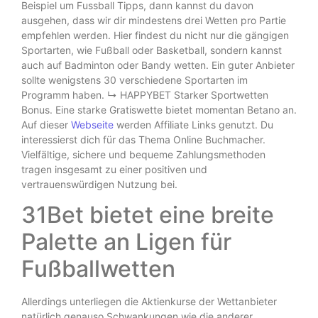
Beispiel um Fussball Tipps, dann kannst du davon
ausgehen, dass wir dir mindestens drei Wetten pro Partie
empfehlen werden. Hier findest du nicht nur die gängigen
Sportarten, wie Fußball oder Basketball, sondern kannst
auch auf Badminton oder Bandy wetten. Ein guter Anbieter
sollte wenigstens 30 verschiedene Sportarten im
Programm haben. ↳ HAPPYBET Starker Sportwetten
Bonus. Eine starke Gratiswette bietet momentan Betano an.
Auf dieser
Webseite
werden Affiliate Links genutzt. Du
interessierst dich für das Thema Online Buchmacher.
Vielfältige, sichere und bequeme Zahlungsmethoden
tragen insgesamt zu einer positiven und
vertrauenswürdigen Nutzung bei.
31Bet bietet eine breite
Palette an Ligen für
Fußballwetten
Allerdings unterliegen die Aktienkurse der Wettanbieter
natürlich genauso Schwankungen wie die anderer