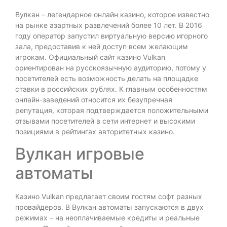
Вулкан – легендарное онлайн казино, которое известно
на рынке азартных развлечений более 10 лет. В 2016
году оператор запустил виртуальную версию игорного
зала, предоставив к ней доступ всем желающим
игрокам. Официальный сайт казино Vulkan
ориентирован на русскоязычную аудиторию, потому у
посетителей есть возможность делать на площадке
ставки в российских рублях. К главным особенностям
онлайн-заведений относится их безупречная
репутация, которая подтверждается положительными
отзывами посетителей в сети интернет и высокими
позициями в рейтингах авторитетных казино.
Вулкан игровые
автоматы
Казино Vulkan предлагает своим гостям софт разных
провайдеров. В Вулкан автоматы запускаются в двух
режимах – на неоплачиваемые кредиты и реальные