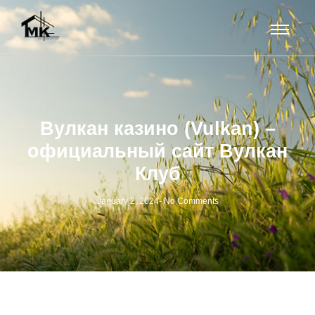
Вулкан казино (Vulkan) –
официальный сайт Вулкан
Клуб
January 2, 2024
-
No Comments