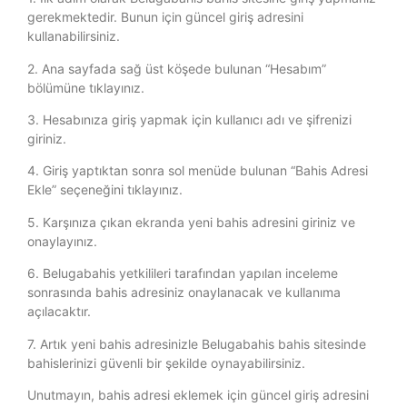
gerekmektedir. Bunun için güncel giriş adresini
kullanabilirsiniz.
2. Ana sayfada sağ üst köşede bulunan “Hesabım”
bölümüne tıklayınız.
3. Hesabınıza giriş yapmak için kullanıcı adı ve şifrenizi
giriniz.
4. Giriş yaptıktan sonra sol menüde bulunan “Bahis Adresi
Ekle” seçeneğini tıklayınız.
5. Karşınıza çıkan ekranda yeni bahis adresini giriniz ve
onaylayınız.
6. Belugabahis yetkilileri tarafından yapılan inceleme
sonrasında bahis adresiniz onaylanacak ve kullanıma
açılacaktır.
7. Artık yeni bahis adresinizle Belugabahis bahis sitesinde
bahislerinizi güvenli bir şekilde oynayabilirsiniz.
Unutmayın, bahis adresi eklemek için güncel giriş adresini