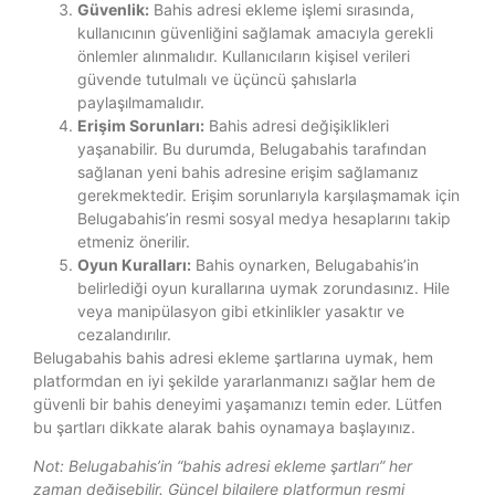
Güvenlik:
Bahis adresi ekleme işlemi sırasında,
kullanıcının güvenliğini sağlamak amacıyla gerekli
önlemler alınmalıdır. Kullanıcıların kişisel verileri
güvende tutulmalı ve üçüncü şahıslarla
paylaşılmamalıdır.
Erişim Sorunları:
Bahis adresi değişiklikleri
yaşanabilir. Bu durumda, Belugabahis tarafından
sağlanan yeni bahis adresine erişim sağlamanız
gerekmektedir. Erişim sorunlarıyla karşılaşmamak için
Belugabahis’in resmi sosyal medya hesaplarını takip
etmeniz önerilir.
Oyun Kuralları:
Bahis oynarken, Belugabahis’in
belirlediği oyun kurallarına uymak zorundasınız. Hile
veya manipülasyon gibi etkinlikler yasaktır ve
cezalandırılır.
Belugabahis bahis adresi ekleme şartlarına uymak, hem
platformdan en iyi şekilde yararlanmanızı sağlar hem de
güvenli bir bahis deneyimi yaşamanızı temin eder. Lütfen
bu şartları dikkate alarak bahis oynamaya başlayınız.
Not: Belugabahis’in “bahis adresi ekleme şartları” her
zaman değişebilir. Güncel bilgilere platformun resmi