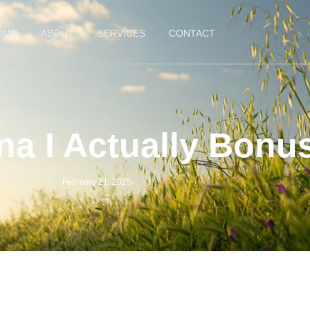
OME
ABOUT
SERVICES
CONTACT
ona I Actually Bon
February 21, 2025
-