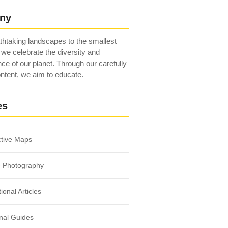
ny
htaking landscapes to the smallest
 we celebrate the diversity and
ce of our planet. Through our carefully
ntent, we aim to educate.
es
ctive Maps
e Photography
ional Articles
nal Guides