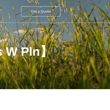
Get a Quote
us W Pln】