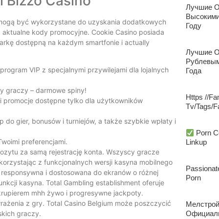
i Bizzo Casino
Лучшие О
Высокими
e mogą być wykorzystane do uzyskania dodatkowych
Году
ć aktualne kody promocyjne. Cookie Casino posiada
darkę dostępną na każdym smartfonie i actually
Лучшие О
Рублевым
program VIP z specjalnymi przywilejami dla lojalnych
Года
cy graczy – darmowe spiny!
Https //Fa
i promocje dostępne tylko dla użytkowników
Tv/Tags/F
 do gier, bonusów i turniejów, a także szybkie wpłaty i
Porn C
Twoimi preferencjami.
Linkup
epozytu za samą rejestrację konta. Wszyscy gracze
orzystając z funkcjonalnych wersji kasyna mobilnego
Passionat
st responsywna i dostosowana do ekranów o różnej
Porn
funkcji kasyna. Total Gambling establishment oferuje
 krupierem mhh żywo i progresywne jackpoty.
wrażenia z gry. Total Casino Belgium może poszczycić
Мелстрой
Официаль
skich graczy.