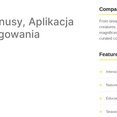
Compa
nusy, Aplikacja
From breat
creatures,
ogowania
magnificen
curated co
Featur
Intera
Natur
Educat
Seaso