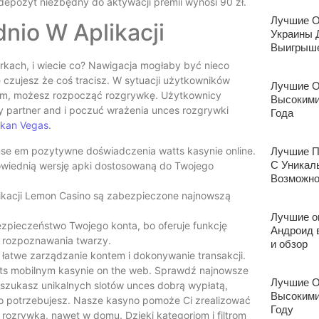
pozyt niezbędny do aktywacji premii wynosi 90 zł.
Лучшие О
nio W Aplikacji
Украины 
Выигрыше
rkach, i wiecie co? Nawigacja mogłaby być nieco
że czujesz że coś tracisz. W sytuacji użytkowników
Лучшие О
szym, możesz rozpocząć rozgrywkę. Użytkownicy
Высокими
y partner and i poczuć wrażenia unces rozgrywki
Года
lkan Vegas
.
nse em pozytywne doświadczenia watts kasynie online.
Лучшие П
С Уникал
owiednią wersję apki dostosowaną do Twojego
Возможно
ikacji Lemon Casino są zabezpieczone najnowszą
Лучшие о
zpieczeństwo Twojego konta, bo oferuje funkcję
Андроид в
 rozpoznawania twarzy.
и обзор
na łatwe zarządzanie kontem i dokonywanie transakcji.
tts mobilnym kasynie on the web. Sprawdź najnowsze
Лучшие О
li szukasz unikalnych slotów unces dobrą wypłatą,
Высокими
ego potrzebujesz. Nasze kasyno pomoże Ci zrealizować
Году
 rozrywką, nawet w domu. Dzięki kategoriom i filtrom