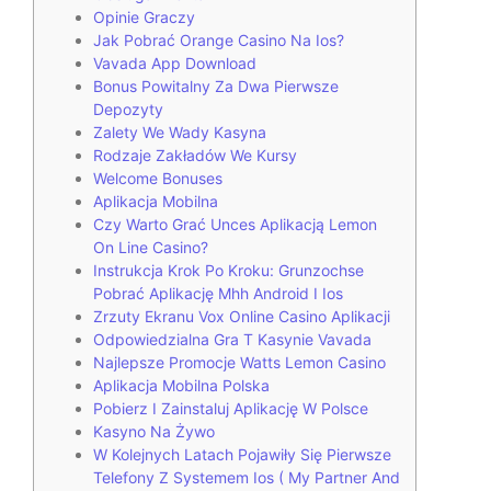
Opinie Graczy
Jak Pobrać Orange Casino Na Ios?
Vavada App Download
Bonus Powitalny Za Dwa Pierwsze
Depozyty
Zalety We Wady Kasyna
Rodzaje Zakładów We Kursy
Welcome Bonuses
Aplikacja Mobilna
Czy Warto Grać Unces Aplikacją Lemon
On Line Casino?
Instrukcja Krok Po Kroku: Grunzochse
Pobrać Aplikację Mhh Android I Ios
Zrzuty Ekranu Vox Online Casino Aplikacji
Odpowiedzialna Gra T Kasynie Vavada
Najlepsze Promocje Watts Lemon Casino
Aplikacja Mobilna Polska
Pobierz I Zainstaluj Aplikację W Polsce
Kasyno Na Żywo
W Kolejnych Latach Pojawiły Się Pierwsze
Telefony Z Systemem Ios ( My Partner And