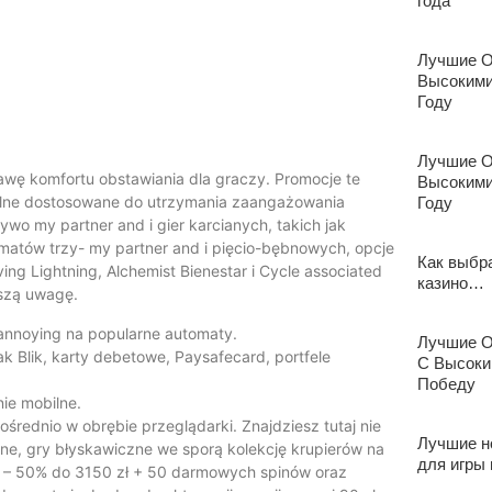
года
Лучшие О
Высокими
Году
Лучшие О
awę komfortu obstawiania dla graczy. Promocje te
Высокими
jalne dostosowane do utrzymania zaangażowania
Году
wo my partner and i gier karcianych, takich jak
tomatów trzy- my partner and i pięcio-bębnowych, opcje
Как выбр
ing Lightning, Alchemist Bienestar i Cycle associated
казино…
aszą uwagę.
annoying na popularne automaty.
Лучшие О
k Blik, karty debetowe, Paysafecard, portfele
С Высоки
Победу
nie mobilne.
ośrednio w obrębie przeglądarki. Znajdziesz tutaj nie
Лучшие н
iane, gry błyskawiczne we sporą kolekcję krupierów na
для игры
 – 50% do 3150 zł + 50 darmowych spinów oraz