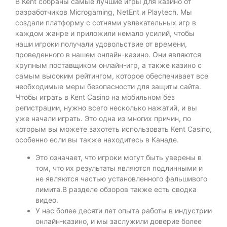
В Kent собраны самые лучшие игры для казино от
разработчиков Microgaming, NetEnt и Playtech. Мы
создали платформу с сотнями увлекательных игр в
каждом жанре и приложили немало усилий, чтобы
наши игроки получали удовольствие от времени,
проведенного в нашем онлайн-казино. Они являются
крупным поставщиком онлайн-игр, а также казино с
самым высоким рейтингом, которое обеспечивает все
необходимые меры безопасности для защиты сайта.
Чтобы играть в Kent Casino на мобильном без
регистрации, нужно всего несколько нажатий, и вы
уже начали играть. Это одна из многих причин, по
которым вы можете захотеть использовать Kent Casino,
особенно если вы также находитесь в Канаде.
Это означает, что игроки могут быть уверены в
том, что их результаты являются подлинными и
не являются частью установленного фальшивого
лимита.В разделе обзоров также есть сводка
видео.
У нас более десяти лет опыта работы в индустрии
онлайн-казино, и мы заслужили доверие более