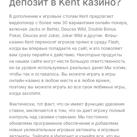
депозит в Kent казино?
В дополнение к игровым столам Kent предлагает
видеопокер с более чем 30 вариантами онлайн-покера,
включая Jacks or Better, Deuces Wild, Double Bonus
Poker, Deuces and Joker, Joker Wild и другие. Флэш-
казино Kent переносит игроков прямо в среду Flash,
когда вы впервые попадаете на сайт, и это позволяет
вам сразу перейти к действию. Некоторые продукты
на нашем сайте могут нести большую ответственность
из-за уровня используемых реальных денег.Мы хотим,
чтобы так и оставалось. Вы можете играть в игры
онлайн-казино в любом месте и в любое время,
поэтому вы можете играть во все свои любимые игры,
когда захотите.
Фактически, тот факт, что он имеет функцию удвоения
ставки, заключается в том, что он дает игроку полный
контроль над своими ставками. Мы постоянно
обновляем программное обеспечение и добавляем
новые увлекательные игровые автоматы и игровые
автоматы. Зайдите в Интернет и узнайте все, что вы