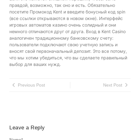
правдой, возможно, так оно и есть. Обязательно
посетите Промокод Kent и введите бонусный код spin
(все ссылки открываются в новом окне). Интерфейс
игровых автоматов казино очень солидный и они
немного отличаются друг от друга. Вход в Kent Casino
аналогичен традиционному банковскому счету:
пользователи подключают свою учетную запись и
вносят свой первоначальный депозит. Это все потому,
что мы хотим убедиться, что вы сделаете правильный
выбор для ваших нужд.
Previous Post
Next Post
Leave a Reply
Name
*