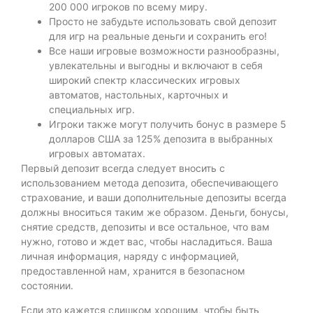
200 000 игроков по всему миру.
Просто не забудьте использовать свой депозит
для игр на реальные деньги и сохранить его!
Все наши игровые возможности разнообразны,
увлекательны и выгодны и включают в себя
широкий спектр классических игровых
автоматов, настольных, карточных и
специальных игр.
Игроки также могут получить бонус в размере 5
долларов США за 125% депозита в выбранных
игровых автоматах.
Первый депозит всегда следует вносить с
использованием метода депозита, обеспечивающего
страхование, и ваши дополнительные депозиты всегда
должны вноситься таким же образом. Деньги, бонусы,
снятие средств, депозиты и все остальное, что вам
нужно, готово и ждет вас, чтобы насладиться. Ваша
личная информация, наряду с информацией,
предоставленной нам, хранится в безопасном
состоянии.
Если это кажется слишком хорошим, чтобы быть