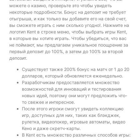
можете о казино, проверьте это чтобы увидеть
некоторые подробности. Бонус на депозит не требует
отыгрыша, и как только вы добавите его на свой счет,
вы сможете играть с ним сколько угодно!. Нажмите на
логотип Kent в строке меню, чтобы выбрать игры Kent,
в которые вы хотите играть. Чтобы убедиться, что вас
не поймают, мы предлагаем уникальное поощрение за
первый депозит до 100%, а затем до 100% за второй
депозит.
Существует также 200% бонус на матч от 1 до 20
долларов, который обновляется еженедельно.
Разработчикам предоставляется множество
возможностей для инноваций и тестирования
новых идей, поэтому они могут предложить что-
то свежее и интересное.
После этого игроки смогут увидеть коллекцию
игр, доступных для них, таких как блэкджек,
рулетка, видеопокер, игровые автоматы, видео
Кено и даже скретч-карты.
В Kent есть множество различных способов игры: