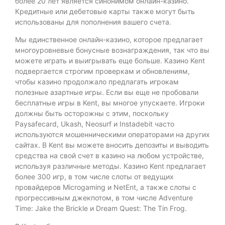
более 20 лет является синонимом онлайн-казино.
Кредитные или дебетовые карты также могут быть
использованы для пополнения вашего счета.
Мы единственное онлайн-казино, которое предлагает
многоуровневые бонусные вознаграждения, так что вы
можете играть и выигрывать еще больше. Казино Kent
подвергается строгим проверкам и обновлениям,
чтобы казино продолжало предлагать игрокам
полезные азартные игры. Если вы еще не пробовали
бесплатные игры в Kent, вы многое упускаете. Игроки
должны быть осторожны с этим, поскольку
Paysafecard, Ukash, Neosurf и Instadebit часто
используются мошенническими операторами на других
сайтах. В Kent вы можете вносить депозиты и выводить
средства на свой счет в казино на любом устройстве,
используя различные методы. Казино Kent предлагает
более 300 игр, в том числе слоты от ведущих
провайдеров Microgaming и NetEnt, а также слоты с
прогрессивным джекпотом, в том числе Adventure
Time: Jake the Brickle и Dream Quest: The Tin Frog.