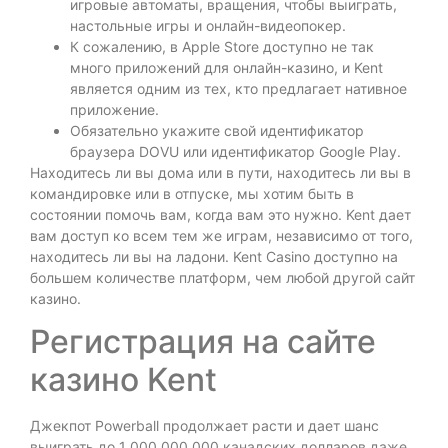
игровые автоматы, вращения, чтобы выиграть,
настольные игры и онлайн-видеопокер.
К сожалению, в Apple Store доступно не так
много приложений для онлайн-казино, и Kent
является одним из тех, кто предлагает нативное
приложение.
Обязательно укажите свой идентификатор
браузера DOVU или идентификатор Google Play.
Находитесь ли вы дома или в пути, находитесь ли вы в
командировке или в отпуске, мы хотим быть в
состоянии помочь вам, когда вам это нужно. Kent дает
вам доступ ко всем тем же играм, независимо от того,
находитесь ли вы на ладони. Kent Casino доступно на
большем количестве платформ, чем любой другой сайт
казино.
Регистрация на сайте
казино Kent
Джекпот Powerball продолжает расти и дает шанс
выиграть до 1 000 000 000 канадских долларов даже