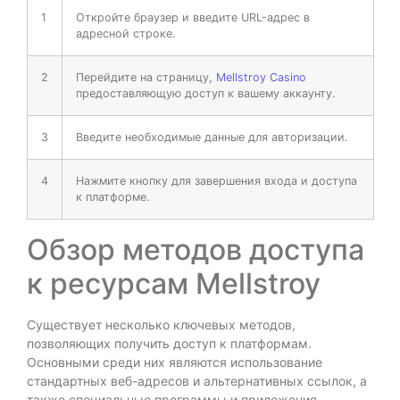
1
Откройте браузер и введите URL-адрес в
адресной строке.
2
Перейдите на страницу,
Mellstroy Casino
предоставляющую доступ к вашему аккаунту.
3
Введите необходимые данные для авторизации.
4
Нажмите кнопку для завершения входа и доступа
к платформе.
Обзор методов доступа
к ресурсам Mellstroy
Существует несколько ключевых методов,
позволяющих получить доступ к платформам.
Основными среди них являются использование
стандартных веб-адресов и альтернативных ссылок, а
также специальные программы и приложения,