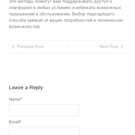
Эти методы помогут вам поддерживать доступ к
платформе в любых условиях и избежать возможных
прерываний в обслуживании. Выбор подходящего
способа зависит от ваших потребностей и технических
возможностей.
Previous Post
Next Post
Leave a Reply
Name
*
Email
*