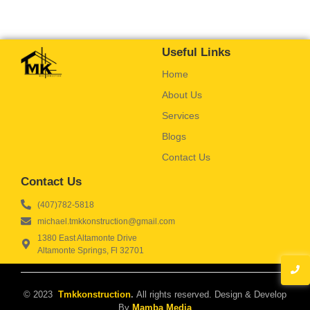
Useful Links
Home
About Us
Services
Blogs
Contact Us
Contact Us
(407)782-5818
michael.tmkkonstruction@gmail.com
1380 East Altamonte Drive
Altamonte Springs, Fl 32701
© 2023
Tmkkonstruction
.
All rights reserved. Design & Develop
By
Mamba Media