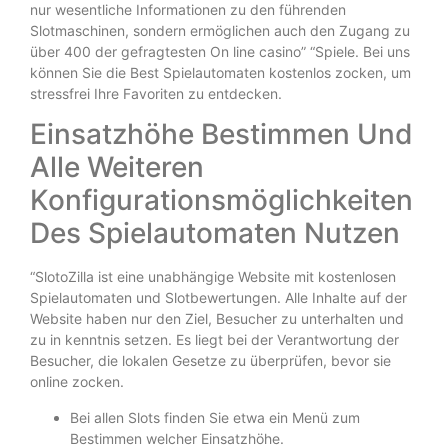
nur wesentliche Informationen zu den führenden
Slotmaschinen, sondern ermöglichen auch den Zugang zu
über 400 der gefragtesten On line casino” “Spiele. Bei uns
können Sie die Best Spielautomaten kostenlos zocken, um
stressfrei Ihre Favoriten zu entdecken.
Einsatzhöhe Bestimmen Und
Alle Weiteren
Konfigurationsmöglichkeiten
Des Spielautomaten Nutzen
“SlotoZilla ist eine unabhängige Website mit kostenlosen
Spielautomaten und Slotbewertungen. Alle Inhalte auf der
Website haben nur den Ziel, Besucher zu unterhalten und
zu in kenntnis setzen. Es liegt bei der Verantwortung der
Besucher, die lokalen Gesetze zu überprüfen, bevor sie
online zocken.
Bei allen Slots finden Sie etwa ein Menü zum
Bestimmen welcher Einsatzhöhe.