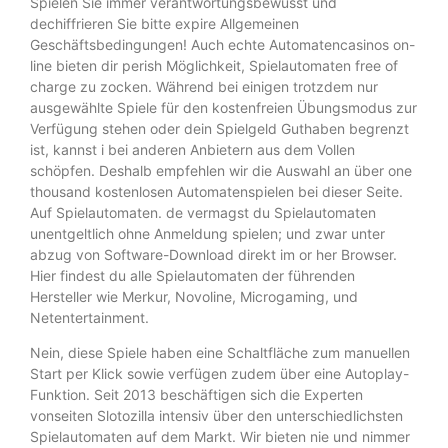
Spielen Sie immer verantwortungsbewusst und
dechiffrieren Sie bitte expire Allgemeinen
Geschäftsbedingungen! Auch echte Automatencasinos on-
line bieten dir perish Möglichkeit, Spielautomaten free of
charge zu zocken. Während bei einigen trotzdem nur
ausgewählte Spiele für den kostenfreien Übungsmodus zur
Verfügung stehen oder dein Spielgeld Guthaben begrenzt
ist, kannst i bei anderen Anbietern aus dem Vollen
schöpfen. Deshalb empfehlen wir die Auswahl an über one
thousand kostenlosen Automatenspielen bei dieser Seite.
Auf Spielautomaten. de vermagst du Spielautomaten
unentgeltlich ohne Anmeldung spielen; und zwar unter
abzug von Software-Download direkt im or her Browser.
Hier findest du alle Spielautomaten der führenden
Hersteller wie Merkur, Novoline, Microgaming, und
Netentertainment.
Nein, diese Spiele haben eine Schaltfläche zum manuellen
Start per Klick sowie verfügen zudem über eine Autoplay-
Funktion. Seit 2013 beschäftigen sich die Experten
vonseiten Slotozilla intensiv über den unterschiedlichsten
Spielautomaten auf dem Markt. Wir bieten nie und nimmer