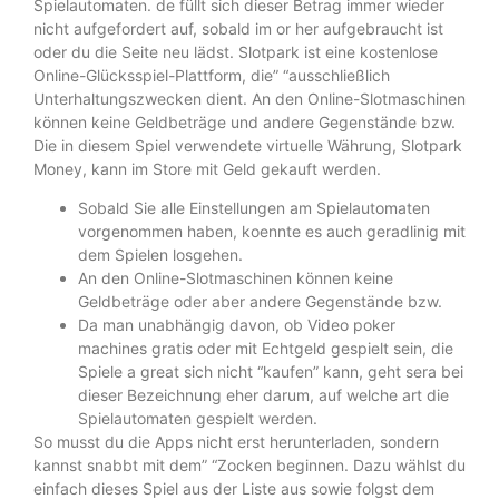
Spielautomaten. de füllt sich dieser Betrag immer wieder
nicht aufgefordert auf, sobald im or her aufgebraucht ist
oder du die Seite neu lädst. Slotpark ist eine kostenlose
Online-Glücksspiel-Plattform, die” “ausschließlich
Unterhaltungszwecken dient. An den Online-Slotmaschinen
können keine Geldbeträge und andere Gegenstände bzw.
Die in diesem Spiel verwendete virtuelle Währung, Slotpark
Money, kann im Store mit Geld gekauft werden.
Sobald Sie alle Einstellungen am Spielautomaten
vorgenommen haben, koennte es auch geradlinig mit
dem Spielen losgehen.
An den Online-Slotmaschinen können keine
Geldbeträge oder aber andere Gegenstände bzw.
Da man unabhängig davon, ob Video poker
machines gratis oder mit Echtgeld gespielt sein, die
Spiele a great sich nicht “kaufen” kann, geht sera bei
dieser Bezeichnung eher darum, auf welche art die
Spielautomaten gespielt werden.
So musst du die Apps nicht erst herunterladen, sondern
kannst snabbt mit dem” “Zocken beginnen. Dazu wählst du
einfach dieses Spiel aus der Liste aus sowie folgst dem