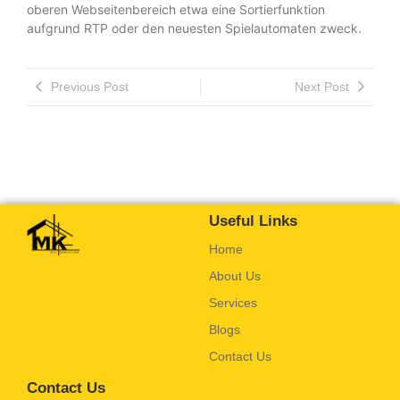
oberen Webseitenbereich etwa eine Sortierfunktion
aufgrund RTP oder den neuesten Spielautomaten zweck.
Previous Post
Next Post
Useful Links
Home
About Us
Services
Blogs
Contact Us
Contact Us