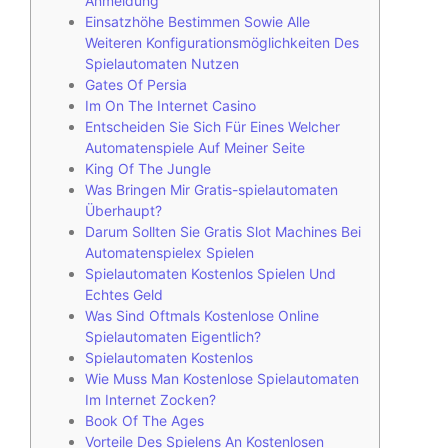
Anmeldung
Einsatzhöhe Bestimmen Sowie Alle
Weiteren Konfigurationsmöglichkeiten Des
Spielautomaten Nutzen
Gates Of Persia
Im On The Internet Casino
Entscheiden Sie Sich Für Eines Welcher
Automatenspiele Auf Meiner Seite
King Of The Jungle
Was Bringen Mir Gratis-spielautomaten
Überhaupt?
Darum Sollten Sie Gratis Slot Machines Bei
Automatenspielex Spielen
Spielautomaten Kostenlos Spielen Und
Echtes Geld
Was Sind Oftmals Kostenlose Online
Spielautomaten Eigentlich?
Spielautomaten Kostenlos
Wie Muss Man Kostenlose Spielautomaten
Im Internet Zocken?
Book Of The Ages
Vorteile Des Spielens An Kostenlosen