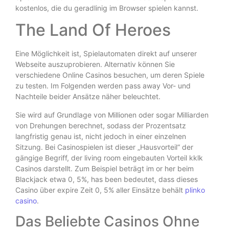
kostenlos, die du geradlinig im Browser spielen kannst.
The Land Of Heroes
Eine Möglichkeit ist, Spielautomaten direkt auf unserer
Webseite auszuprobieren. Alternativ können Sie
verschiedene Online Casinos besuchen, um deren Spiele
zu testen. Im Folgenden werden pass away Vor- und
Nachteile beider Ansätze näher beleuchtet.
Sie wird auf Grundlage von Millionen oder sogar Milliarden
von Drehungen berechnet, sodass der Prozentsatz
langfristig genau ist, nicht jedoch in einer einzelnen
Sitzung. Bei Casinospielen ist dieser „Hausvorteil“ der
gängige Begriff, der living room eingebauten Vorteil kklk
Casinos darstellt. Zum Beispiel beträgt im or her beim
Blackjack etwa 0, 5%, has been bedeutet, dass dieses
Casino über expire Zeit 0, 5% aller Einsätze behält
plinko
casino
.
Das Beliebte Casinos Ohne