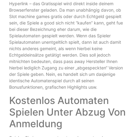
Hyperlink – das Gratisspiel wird direkt inside deinem
Browserfenster geladen. Da man unabhängig davon, ob
Slot machine games gratis oder durch Echtgeld gespielt
sein, die Spiele a good sich nicht “kaufen” kann, geht fue
bei dieser Bezeichnung eher darum, wie die
Spielautomaten gespielt werden. Wenn das Spieler
Spielautomaten unentgeltlich spielt, dann ist auch damit
nichts anderes gemeint, als wenn hierbei keine
Echtgeldeinsätze getätigt werden. Dies soll jedoch
mitnichten bedeuten, dass pass away Hersteller Ihnen
hierbei lediglich Zugang zu einer „abgespeckten“ Version
der Spiele geben. Nein, es handelt sich um dasjenige
identische Automatenspiel durch all seinen
Bonusfunktionen, grafischen Highlights usw.
Kostenlos Automaten
Spielen Unter Abzug Von
Anmeldung