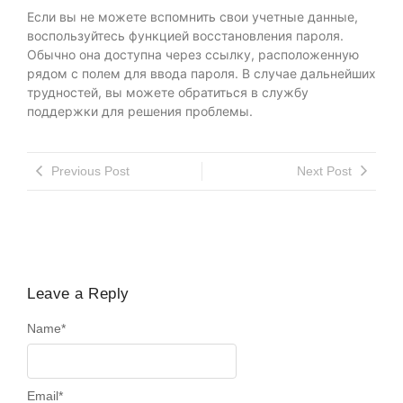
Если вы не можете вспомнить свои учетные данные,
воспользуйтесь функцией восстановления пароля.
Обычно она доступна через ссылку, расположенную
рядом с полем для ввода пароля. В случае дальнейших
трудностей, вы можете обратиться в службу
поддержки для решения проблемы.
Previous Post
Next Post
Leave a Reply
Name
*
Email
*