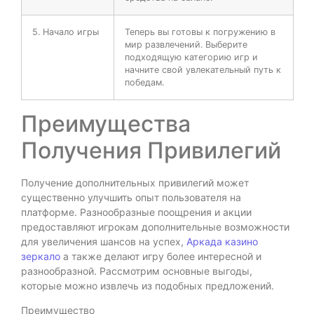
5. Начало игры
Теперь вы готовы к погружению в
мир развлечений. Выберите
подходящую категорию игр и
начните свой увлекательный путь к
победам.
Преимущества
Получения Привилегий
Получение дополнительных привилегий может
существенно улучшить опыт пользователя на
платформе. Разнообразные поощрения и акции
предоставляют игрокам дополнительные возможности
для увеличения шансов на успех,
Аркада казино
зеркало
а также делают игру более интересной и
разнообразной. Рассмотрим основные выгоды,
которые можно извлечь из подобных предложений.
Преимущество