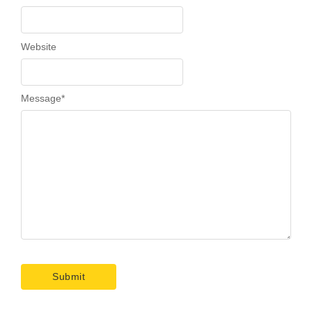
Website
Message
*