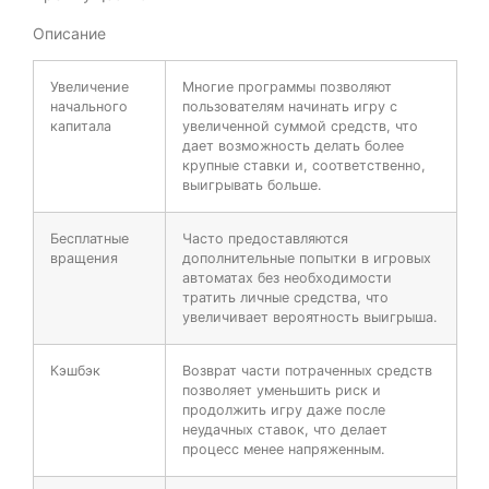
Описание
Увеличение
Многие программы позволяют
начального
пользователям начинать игру с
капитала
увеличенной суммой средств, что
дает возможность делать более
крупные ставки и, соответственно,
выигрывать больше.
Бесплатные
Часто предоставляются
вращения
дополнительные попытки в игровых
автоматах без необходимости
тратить личные средства, что
увеличивает вероятность выигрыша.
Кэшбэк
Возврат части потраченных средств
позволяет уменьшить риск и
продолжить игру даже после
неудачных ставок, что делает
процесс менее напряженным.