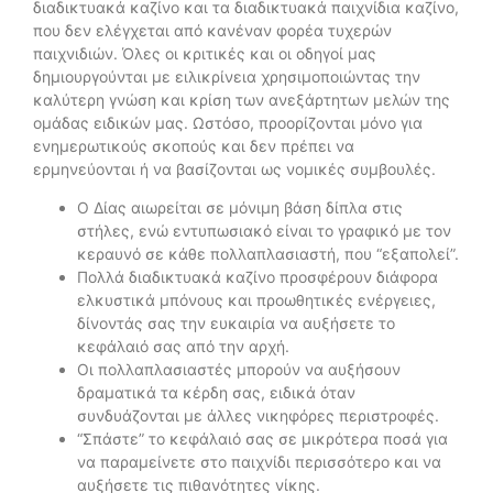
διαδικτυακά καζίνο και τα διαδικτυακά παιχνίδια καζίνο,
που δεν ελέγχεται από κανέναν φορέα τυχερών
παιχνιδιών. Όλες οι κριτικές και οι οδηγοί μας
δημιουργούνται με ειλικρίνεια χρησιμοποιώντας την
καλύτερη γνώση και κρίση των ανεξάρτητων μελών της
ομάδας ειδικών μας. Ωστόσο, προορίζονται μόνο για
ενημερωτικούς σκοπούς και δεν πρέπει να
ερμηνεύονται ή να βασίζονται ως νομικές συμβουλές.
Ο Δίας αιωρείται σε μόνιμη βάση δίπλα στις
στήλες, ενώ εντυπωσιακό είναι το γραφικό με τον
κεραυνό σε κάθε πολλαπλασιαστή, που “εξαπολεί”.
Πολλά διαδικτυακά καζίνο προσφέρουν διάφορα
ελκυστικά μπόνους και προωθητικές ενέργειες,
δίνοντάς σας την ευκαιρία να αυξήσετε το
κεφάλαιό σας από την αρχή.
Οι πολλαπλασιαστές μπορούν να αυξήσουν
δραματικά τα κέρδη σας, ειδικά όταν
συνδυάζονται με άλλες νικηφόρες περιστροφές.
“Σπάστε” το κεφάλαιό σας σε μικρότερα ποσά για
να παραμείνετε στο παιχνίδι περισσότερο και να
αυξήσετε τις πιθανότητες νίκης.