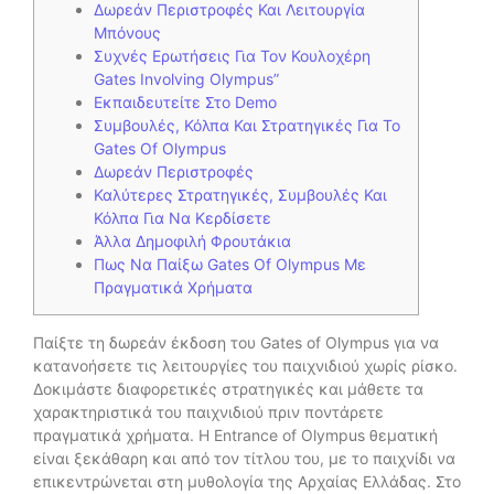
Δωρεάν Περιστροφές Και Λειτουργία
Μπόνους
Συχνές Ερωτήσεις Για Τον Κουλοχέρη
Gates Involving Olympus”
Εκπαιδευτείτε Στο Demo
Συμβουλές, Κόλπα Και Στρατηγικές Για Το
Gates Of Olympus
Δωρεάν Περιστροφές
Καλύτερες Στρατηγικές, Συμβουλές Και
Κόλπα Για Να Κερδίσετε
Άλλα Δημοφιλή Φρουτάκια
Πως Να Παίξω Gates Of Olympus Με
Πραγματικά Χρήματα
Παίξτε τη δωρεάν έκδοση του Gates of Olympus για να
κατανοήσετε τις λειτουργίες του παιχνιδιού χωρίς ρίσκο.
Δοκιμάστε διαφορετικές στρατηγικές και μάθετε τα
χαρακτηριστικά του παιχνιδιού πριν ποντάρετε
πραγματικά χρήματα. Η Entrance of Olympus θεματική
είναι ξεκάθαρη και από τον τίτλου του, με το παιχνίδι να
επικεντρώνεται στη μυθολογία της Αρχαίας Ελλάδας. Στο