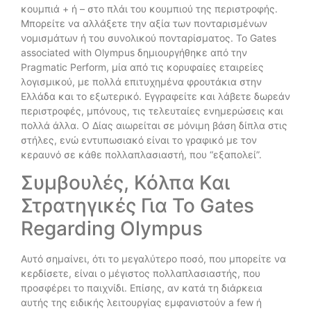
κουμπιά + ή – στο πλάι του κουμπιού της περιστροφής.
Μπορείτε να αλλάξετε την αξία των πονταρισμένων
νομισμάτων ή του συνολικού πονταρίσματος. Το Gates
associated with Olympus δημιουργήθηκε από την
Pragmatic Perform, μία από τις κορυφαίες εταιρείες
λογισμικού, με πολλά επιτυχημένα φρουτάκια στην
Ελλάδα και το εξωτερικό. Εγγραφείτε και λάβετε δωρεάν
περιστροφές, μπόνους, τις τελευταίες ενημερώσεις και
πολλά άλλα. Ο Δίας αιωρείται σε μόνιμη βάση δίπλα στις
στήλες, ενώ εντυπωσιακό είναι το γραφικό με τον
κεραυνό σε κάθε πολλαπλασιαστή, που “εξαπολεί”.
Συμβουλές, Κόλπα Και
Στρατηγικές Για Το Gates
Regarding Olympus
Αυτό σημαίνει, ότι το μεγαλύτερο ποσό, που μπορείτε να
κερδίσετε, είναι ο μέγιστος πολλαπλασιαστής, που
προσφέρει το παιχνίδι. Επίσης, αν κατά τη διάρκεια
αυτής της ειδικής λειτουργίας εμφανιστούν a few ή