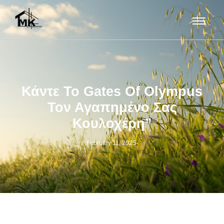
Κάντε Το Gates Of Olympus
Τον Αγαπημένο Σας
Κουλοχέρη”
February 11, 2025
-