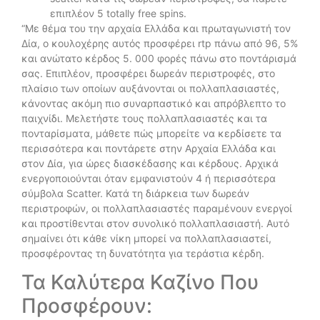
επιπλέον 5 totally free spins.
“Με θέμα του την αρχαία Ελλάδα και πρωταγωνιστή τον
Δία, ο κουλοχέρης αυτός προσφέρει rtp πάνω από 96, 5%
και ανώτατο κέρδος 5. 000 φορές πάνω στο ποντάρισμά
σας. Επιπλέον, προσφέρει δωρεάν περιστροφές, στο
πλαίσιο των οποίων αυξάνονται οι πολλαπλασιαστές,
κάνοντας ακόμη πιο συναρπαστικό και απρόβλεπτο το
παιχνίδι. Μελετήστε τους πολλαπλασιαστές και τα
πονταρίσματα, μάθετε πώς μπορείτε να κερδίσετε τα
περισσότερα και ποντάρετε στην Αρχαία Ελλάδα και
στον Δία, για ώρες διασκέδασης και κέρδους. Αρχικά
ενεργοποιούνται όταν εμφανιστούν 4 ή περισσότερα
σύμβολα Scatter. Κατά τη διάρκεια των δωρεάν
περιστροφών, οι πολλαπλασιαστές παραμένουν ενεργοί
και προστίθενται στον συνολικό πολλαπλασιαστή. Αυτό
σημαίνει ότι κάθε νίκη μπορεί να πολλαπλασιαστεί,
προσφέροντας τη δυνατότητα για τεράστια κέρδη.
Τα Καλύτερα Καζίνο Που
Προσφέρουν: