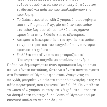
ενθουσιασμού και ρίσκου στο παιχνίδι, κάνοντάς
το ιδανικό για παίκτες που απολαμβάνουν την
πρόκληση.
Το Gates associated with Olympus δημιουργήθηκε
από την Pragmatic Play, μία από τις κορυφαίες
εταιρείες λογισμικού, με πολλά επιτυχημένα
φρουτάκια στην Ελλάδα και το εξωτερικό.
Δοκιμάστε διαφορετικές στρατηγικές και μάθετε
τα χαρακτηριστικά του παιχνιδιού πριν ποντάρετε
πραγματικά χρήματα.
Επιλέξτε το καζίνο που σας ταιριάζει και”
“ξεκινήστε το παιχνίδι με επιπλέον προνόμια.
Πρέπει να δημιουργήσετε έναν προσωπικό λογαριασμό
και να κάνετε κατάθεση, ώστε να κάνετε πονταρίσματα
στο Entrances of Olympus φρουτάκι. Ανοιγοντας το
παιχνίδι, μπορείτε να ορίσετε το ποσό πονταρίσματος για
κάθε περιστροφή, που ξεκινάει” “από 0. 2€. Πριν παίξετε
το Gates of Olympus με πραγματικά χρήματα, μπορείτε
να δοκιμάσετε το παιχνίδι σε Gates of Olympus trial με
εικονικό υπόλοιπο στη σελίδα μας!