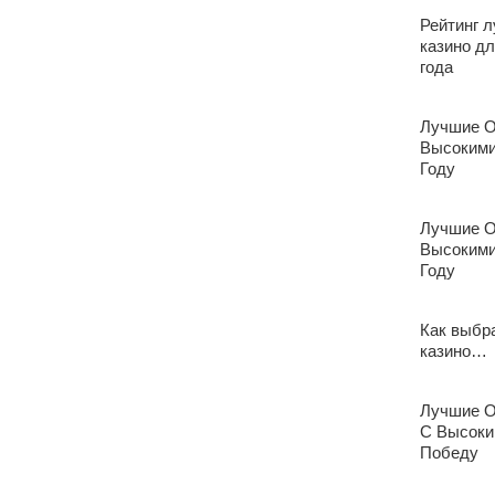
Рейтинг 
казино д
года
Лучшие О
Высокими
Году
Лучшие О
Высокими
Году
Как выбр
казино…
Лучшие О
С Высоки
Победу