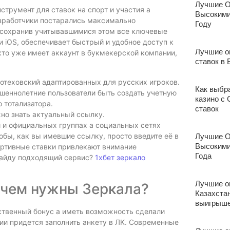
Лучшие О
трумент для ставок на спорт и участия а
Высокими
азработчики постарались максимально
Году
, сохранив учитывавшимися этом все ключевые
 iOS, обеспечивает быстрый и удобное доступ к
Лучшие о
кто уже имеет аккаунт в букмекерской компании,
ставок в 
эотеховский адаптированных для русских игроков.
Как выбр
еннолетние пользователи быть создать учетную
казино с
о тотализатора.
ставок
но знать актуальный ссылку.
и и официальных группах а социальных сетях
бы, как вы имевшие ссылку, просто введите её в
Лучшие О
Высокими
ортивные ставки привлекают внимание
Года
найду подходящий сервис?
1хбет зеркало
Лучшие о
ачем нужны Зеркала?
Казахста
выигрыше
тственный бонус а иметь возможность сделали
и придется заполнить анкету в ЛК. Современные