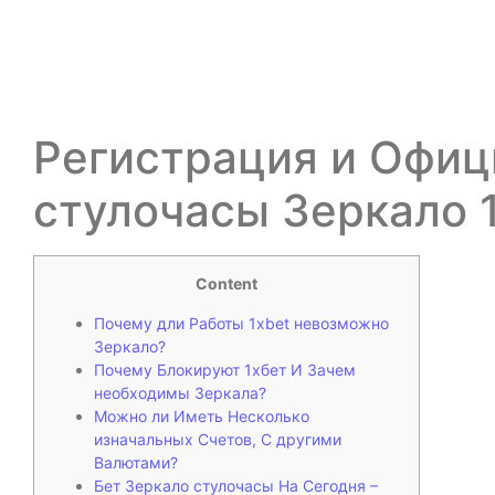
Регистрация и Офиц
стулочасы Зеркало 
Content
Почему дли Работы 1xbet невозможно
Зеркало?
Почему Блокируют 1хбет И Зачем
необходимы Зеркала?
Можно ли Иметь Несколько
изначальных Счетов, С другими
Валютами?
Бет Зеркало стулочасы На Сегодня –