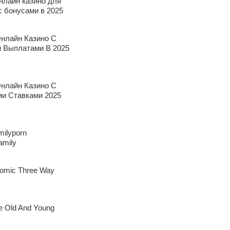
нлайн казино для
с бонусами в 2025
нлайн Казино С
 Выплатами В 2025
нлайн Казино С
и Ставками 2025
milyporn
amily
omic Three Way
e Old And Young