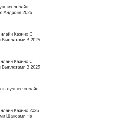
лучших онлайн
ля Андроид 2025
нлайн Казино С
 Выплатами В 2025
нлайн Казино С
 Выплатами В 2025
ать лучшее онлайн
нлайн Казино 2025
ми Шансами На