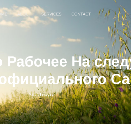
OME
ABOUT
SERVICES
CONTACT
о Рабочее На сле
 официального Са
March 12, 2025
-