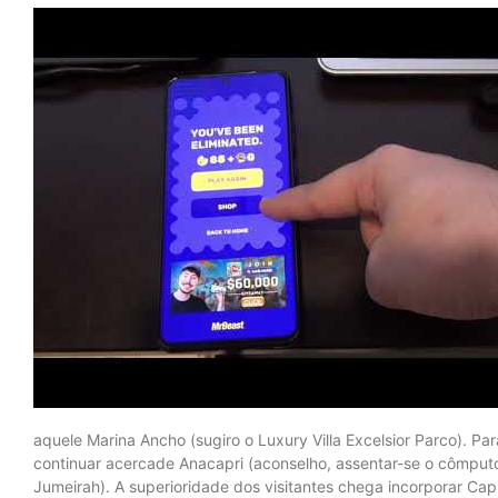
aquele Marina Ancho (sugiro o Luxury Villa Excelsior Parco). Pa
continuar acercade Anacapri (aconselho, assentar-se o cômputo 
Jumeirah). A superioridade dos visitantes chega incorporar Ca