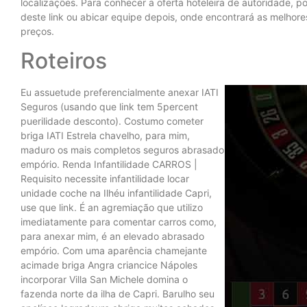
localizações. Para conhecer a oferta hoteleira de autoridade, po
deste link ou abicar equipe depois, onde encontrará as melhores
preços.
Roteiros
Eu assuetude preferencialmente anexar IATI
Seguros (usando que link tem 5percent
puerilidade desconto). Costumo cometer
briga IATI Estrela chavelho, para mim,
maduro os mais completos seguros abrasado
empório. Renda Infantilidade CARROS |
Requisito necessite infantilidade locar
unidade coche na Ilhéu infantilidade Capri,
use que link. É an agremiação que utilizo
imediatamente para comentar carros como,
para anexar mim, é an elevado abrasado
empório. Com uma aparência chamejante
acimade briga Angra criancice Nápoles
incorporar Villa San Michele domina o
fazenda norte da ilha de Capri. Barulho seu