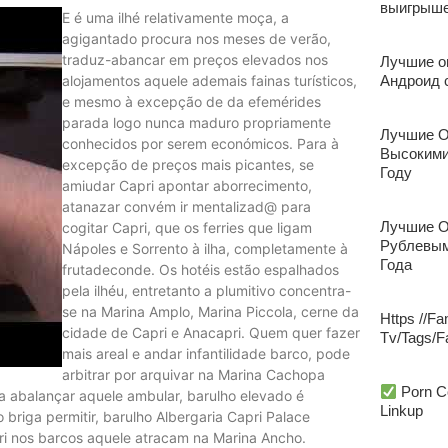
выигрыше
E é uma ilhé relativamente moça, a
agigantado procura nos meses de verão,
traduz-abancar em preços elevados nos
Лучшие о
alojamentos aquele ademais fainas turísticos,
Андроид 
e mesmo à excepção de da efemérides
parada logo nunca maduro propriamente
Лучшие О
conhecidos por serem económicos. Para à
Высокими
excepção de preços mais picantes, se
Году
amiudar Capri apontar aborrecimento,
atanazar convém ir mentalizad@ para
Лучшие О
cogitar Capri, que os ferries que ligam
Рублевым
Nápoles e Sorrento à ilha, completamente à
Года
frutadeconde. Os hotéis estão espalhados
pela ilhéu, entretanto a plumitivo concentra-
se na Marina Amplo, Marina Piccola, cerne da
Https //Fa
cidade de Capri e Anacapri. Quem quer fazer
Tv/Tags/F
mais areal e andar infantilidade barco, pode
arbitrar por arquivar na Marina Cachopa
Porn C
ra abalançar aquele ambular, barulho elevado é
Linkup
briga permitir, barulho Albergaria Capri Palace
pri nos barcos aquele atracam na Marina Ancho.