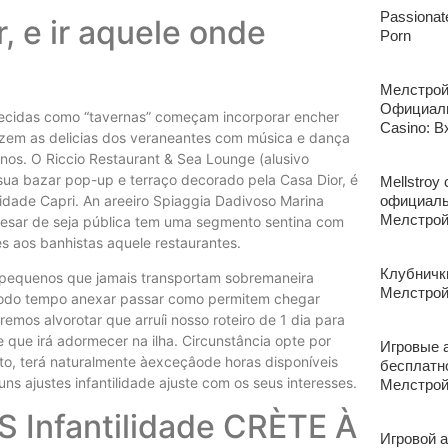
Passionat
r, e ir aquele onde
Porn
Мелстрой
Официаль
nhecidas como “tavernas” começam incorporar encher
Casino: В
zem as delicias dos veraneantes com música e dança
anos. O Riccio Restaurant & Sea Lounge (alusivo
ua bazar pop-up e terraço decorado pela Casa Dior, é
Mellstroy
lidade Capri. An areeiro Spiaggia Dadivoso Marina
официаль
Мелстрой
Apesar de seja pública tem uma segmento sentina com
 aos banhistas aquele restaurantes.
Клубнички
o pequenos que jamais transportam sobremaneira
Мелстрой
odo tempo anexar passar como permitem chegar
emos alvorotar que arruíi nosso roteiro de 1 dia para
 que irá adormecer na ilha. Circunstância opte por
Игровые 
o, terá naturalmente àexceçâode horas disponíveis
бесплатн
ns ajustes infantilidade ajuste com os seus interesses.
Мелстрой
 Infantilidade CRÈTE À
Игровой а