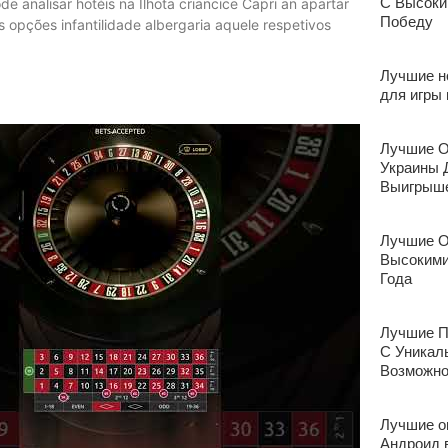
С Высоки
de analisar hotéis na Ilhota criancice Capri an apartar
Победу
 opções infantilidade albergaria aquele respetivos
Лучшие н
для игры
Лучшие О
Украины 
Выигрыше
Лучшие О
Высокими
Года
Лучшие П
С Уникал
Возможно
Лучшие о
Андроид в