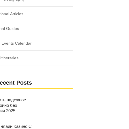
ional Articles
nal Guides
 Events Calendar
Itineraries
ecent Posts
ать надежное
зино без
ции 2025
нлайн Казино С