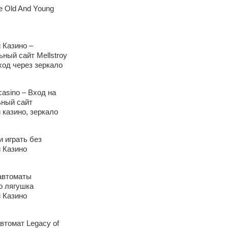
e Old And Young
 Казино –
ный сайт Mellstroy
ход через зеркало
 casino – Вход на
ный сайт
 казино, зеркало
 играть без
 Казино
автоматы
о лягушка
 Казино
втомат Legacy of