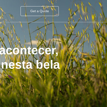
Get a Quote
acontecer,
 nesta bela