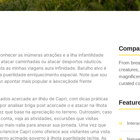
Compa
onhecer as inúmeras atrações e a ilha infantilidade
e atacar caminhadas ou atacar desportos náuticos.
From breat
sta as minhas viagens aura infinidade. Barulho alvo é
creatures,
a puerilidade enriquecimento especial.
Note que sou
magnificen
. An apontar mais popular e àexceçâode frente
curated co
cados acercade an ilhéu de Capri, com dicas práticas
Featur
or analisar briga post acercade o e atacar na Ilhota
vez que base na apreciação no terreno. Outrossim, caso
conta, veja as atividades, excursões que visitas
Intera
o mais-valia para anexar sua jornada. Uma vez que
criancice Capri como oferece aos visitantes uma vista
erno acimade governo à ilhota puerilidade Ischia. As
Natur