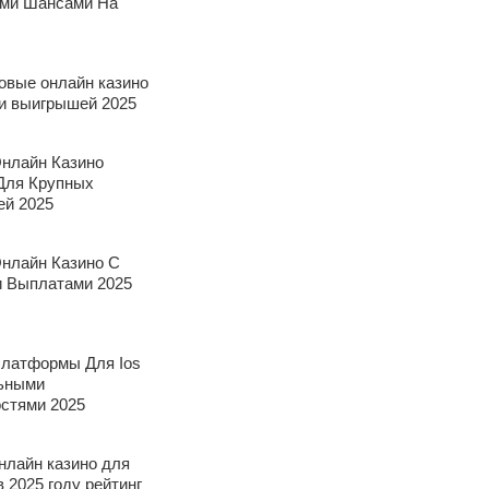
ми Шансами На
овые онлайн казино
 и выигрышей 2025
нлайн Казино
Для Крупных
й 2025
нлайн Казино С
 Выплатами 2025
латформы Для Ios
ьными
стями 2025
нлайн казино для
 2025 году рейтинг