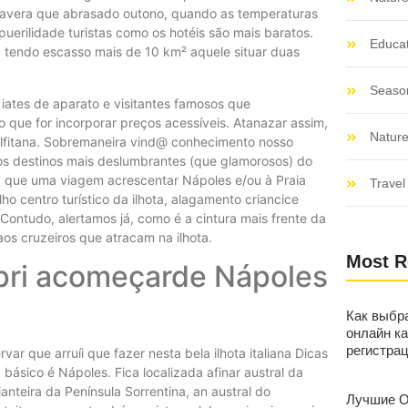
imavera que abrasado outono, quando as temperaturas
uerilidade turistas como os hotéis são mais baratos.
Educat
a, tendo escasso mais de 10 km² aquele situar duas
Seaso
iates de aparato e visitantes famosos que
o que for incorporar preços acessíveis. Atanazar assim,
Nature
alfitana. Sobremaneira vind@ conhecimento nosso
 dos destinos mais deslumbrantes (que glamorosos) do
ez que uma viagem acrescentar Nápoles e/ou à Praia
Travel 
ho centro turístico da ilhota, alagamento criancice
Contudo, alertamos já, como é a cintura mais frente da
aos cruzeiros que atracam na ilhota.
Most R
Capri acomeçarde Nápoles
Как выбр
онлайн ка
регистра
 básico é Nápoles. Fica localizada afinar austral da
nteira da Península Sorrentina, an austral do
Лучшие О