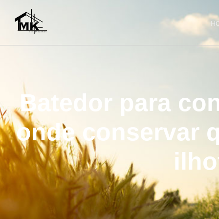
H
Batedor para con
onde conservar qu
ilho