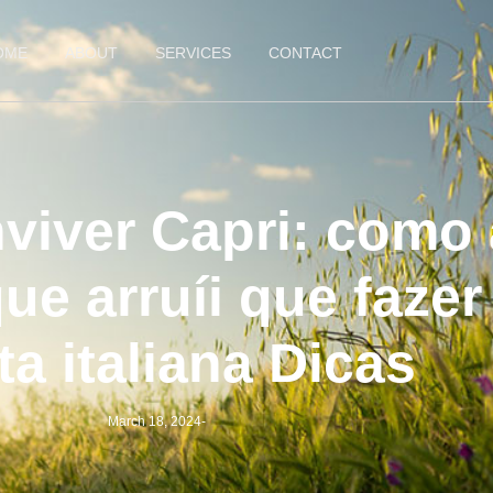
OME
ABOUT
SERVICES
CONTACT
viver Capri: como 
e arruíi que fazer
ta italiana Dicas
March 18, 2024
-