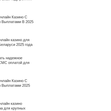
нлайн Казино С
 Выплатами В 2025
нлайн казино для
Беларуси 2025 года
ать надежное
 СМС оплатой для
нлайн Казино С
 Выплатами 2025
нлайн казино
на для крупных