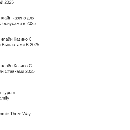
й 2025
нлайн казино для
с бонусами в 2025
нлайн Казино С
 Выплатами В 2025
нлайн Казино С
и Ставками 2025
milyporn
amily
omic Three Way