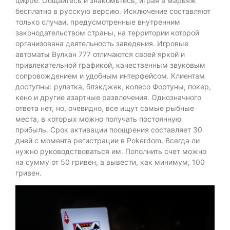
цифре. Общайтесь и знакомьтесь, играя в марьяж
бесплатно в русскую версию. Исключение составляют
только случаи, предусмотренные внутренним
законодательством страны, на территории которой
организована деятельность заведения. Игровые
автоматы Вулкан 777 отличаются своей яркой и
привлекательной графикой, качественным звуковым
сопровождением и удобным интерфейсом. Клиентам
доступны: рулетка, блэкджек, колесо Фортуны, покер,
кено и другие азартные развлечения. Однозначного
ответа нет, но, очевидно, все ищут самые рыбные
места, в которых можно получать постоянную
прибыль. Срок активации поощрения составляет 30
дней с момента регистрации в Pokerdom. Всегда ли
нужно руководствоваться им. Пополнить счет можно
на сумму от 50 гривен, а вывести, как минимум, 100
гривен.