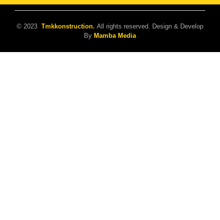
© 2023
Tmkkonstruction
.
All rights reserved. Design & Develop
By
Mamba Media