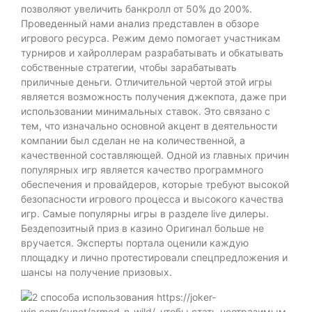
позволяют увеличить банкролл от 50% до 200%.
Проведенный нами анализ представлен в обзоре
игрового ресурса. Режим демо помогает участникам
турниров и хайроллерам разрабатывать и обкатывать
собственные стратегии, чтобы зарабатывать
приличные деньги. Отличительной чертой этой игры
является возможность получения джекпота, даже при
использовании минимальных ставок. Это связано с
тем, что изначально основной акцент в деятельности
компании был сделан не на количественной, а
качественной составляющей. Одной из главных причин
популярных игр является качество программного
обеспечения и провайдеров, которые требуют высокой
безопасности игрового процесса и высокого качества
игр. Самые популярны игры в разделе live дилеры.
Бездепозитный приз в казино Оригинал больше не
вручается. Эксперты портала оценили каждую
площадку и лично протестировали спецпредложения и
шансы на получение призовых.