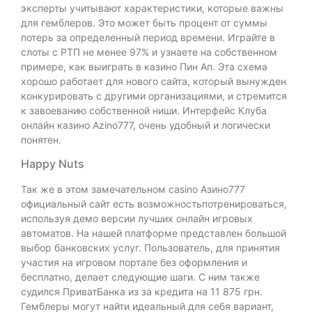
эксперты учитывают характеристики, которые важны
для гемблеров. Это может быть процент от суммы
потерь за определенный период времени. Играйте в
слоты с РТП не менее 97% и узнаете на собственном
примере, как выиграть в казино Пин Ап. Эта схема
хорошо работает для нового сайта, который вынужден
конкурировать с другими организациями, и стремится
к завоеванию собственной ниши. Интерфейс Клуба
онлайн казино Azino777, очень удобный и логически
понятен.
Happy Nuts
Так же в этом замечательном casino Азино777
официальный сайт есть возможностьпотренироваться,
используя демо версии лучших онлайн игровых
автоматов. На нашей платформе представлен большой
выбор банковских услуг. Пользователь, для принятия
участия на игровом портале без оформления и
бесплатно, делает следующие шаги. С ним также
судился ПриватБанка из за кредита на 11 875 грн.
Гемблеры могут найти идеальный для себя вариант,