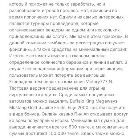
который поможет не только заработать, но и
разнообразить игровой процесс. Нет, комиссии во
время пополнения нет. Одними из самых интересных
являются турниры провайдеров, которые
организовывают вендоры на одном или нескольких
принадлежащих им слотах. Мы вам в этом поможем. В
данной компании гемблеры за регистрацию получают
фриспины, а также средства на минимальный депозит.
Игровые автоматы имеют на главном экране
определенное количество барабанов и линий выплат. В
случае несовпадения информации при верификации,
пользователь может потерять все выигрыши.
Еговладельцем является компания Victory777 N.
Тестовая версия предназначена для игры на
виртуальные кредиты. Среди самых популярных
автоматов можно выделить Buffalo King Megaways,
Mustang Gold и Juice Fruits. Еще 2000 грн, вы получите
в виде бонуса. Онлайн казино Пин Ап открывает доступ
ко всем популярным играм. Минимальная сумма для
вывода начинается всего с 500 тенге, а максимальные
суммы достигают 100 000 тенге. Здесь также можно