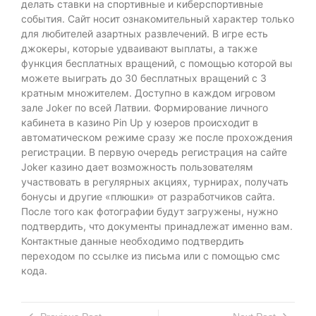
делать ставки на спортивные и киберспортивные
события. Сайт носит ознакомительный характер только
для любителей азартных развлечений. В игре есть
джокеры, которые удваивают выплаты, а также
функция бесплатных вращений, с помощью которой вы
можете выиграть до 30 бесплатных вращений с 3
кратным множителем. Доступно в каждом игровом
залe Joker по всей Латвии. Формирование личного
кабинета в казино Pin Up у юзеров происходит в
автоматическом режиме сразу же после прохождения
регистрации. В первую очередь регистрация на сайте
Joker казино дает возможность пользователям
участвовать в регулярных акциях, турнирах, получать
бонусы и другие «плюшки» от разработчиков сайта.
После того как фотографии будут загружены, нужно
подтвердить, что документы принадлежат именно вам.
Контактные данные необходимо подтвердить
переходом по ссылке из письма или с помощью смс
кода.