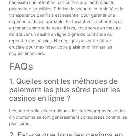
nécessite une attention particulière aux méthodes de
paiement disponibles. Prioriser la sécurité, la rapidité et la
transparence des frais est essentiel pour garantir une
expérience de jeu agréable. En faisant vos recherches et
en tenant compte de ces critères, vous serez en mesure
de trouver un casino en ligne digne de confiance qui
répond à vos besoins. Ne négligez pas cette étape
cruciale pour maximiser votre plaisir et minimiser les
risques financiers.
FAQs
1. Quelles sont les méthodes de
paiement les plus sûres pour les
casinos en ligne ?
Les portefeuilles électroniques, les cartes prépayées et les
cryptomonnaies sont généralement considérées comme les
plus sûres.
2. Est-ce que tous les casinos en