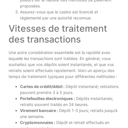
proposées.
Assurez-vous que le casino est licencié et
réglementé par une autorité reconnue.
Vitesses de traitement
des transactions
Une autre considération essentielle est la rapidité avec
laquelle les transactions sont traitées. En général, vous
souhaitez que vos dépôts soient instantanés, et que vos
retraits soient effectués rapidement. Voici un aperçu des
temps de traitement typiques pour différentes méthodes :
Cartes de crédit/débit :
Dépôt instantané; retirations
peuvent prendre 3 à 5 jours.
Portefeuilles électroniques :
Dépôts instantanés;
retraits souvent traités en 24 heures.
Virement bancaire :
Dépôt 1-3 jours; retraits jusqu’à
une semaine.
Cryptomonnaies :
Dépôt et retrait effectués en