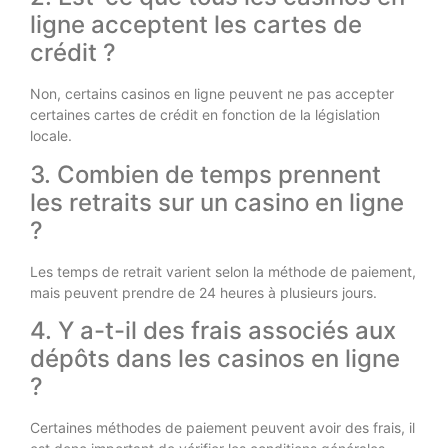
ligne acceptent les cartes de
crédit ?
Non, certains casinos en ligne peuvent ne pas accepter
certaines cartes de crédit en fonction de la législation
locale.
3. Combien de temps prennent
les retraits sur un casino en ligne
?
Les temps de retrait varient selon la méthode de paiement,
mais peuvent prendre de 24 heures à plusieurs jours.
4. Y a-t-il des frais associés aux
dépôts dans les casinos en ligne
?
Certaines méthodes de paiement peuvent avoir des frais, il