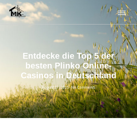
Entdecke die Top 5 der
besten Plinko Online-
Casinos in Deutschland
August 27, 2025
-
No Comments