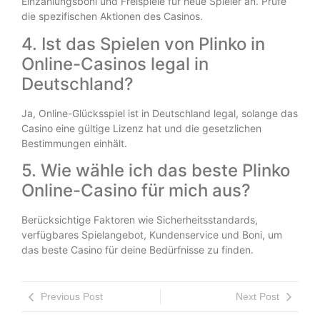
Einzahlungsboni und Freispiele für neue Spieler an. Prüfe
die spezifischen Aktionen des Casinos.
4. Ist das Spielen von Plinko in
Online-Casinos legal in
Deutschland?
Ja, Online-Glücksspiel ist in Deutschland legal, solange das
Casino eine gültige Lizenz hat und die gesetzlichen
Bestimmungen einhält.
5. Wie wähle ich das beste Plinko
Online-Casino für mich aus?
Berücksichtige Faktoren wie Sicherheitsstandards,
verfügbares Spielangebot, Kundenservice und Boni, um
das beste Casino für deine Bedürfnisse zu finden.
Previous Post
Next Post