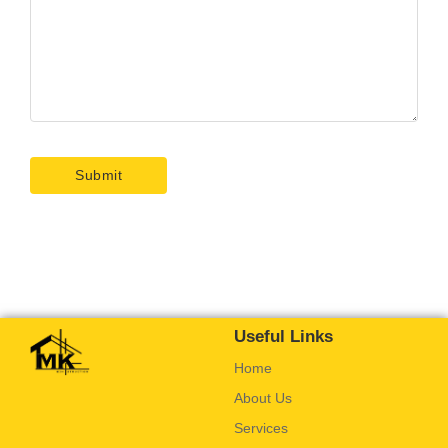
Useful Links
Home
About Us
Services