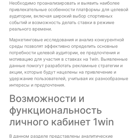
Необходимо проанализировать и выявить наиболее
привлекательные особенности платформы для целевой
аудитории, включая широкий выбор спортивных
событий и возможность делать ставки в режиме
реального времени.
Маркетинговые исследования и анализ конкурентной
среды позволят эффективно определить основные
потребности целевой аудитории, ее предпочтения и
мотивацию для участия в ставках на 1win. Выявленные
данные помогут разработать рекламные стратегии и
акции, которые будут нацелены на привлечение и
удержание пользователей, учитывая их разнообразные
интересы и предпочтения.
Возможности и
функциональность
личного кабинет 1win
В данном разделе представлены аналитические