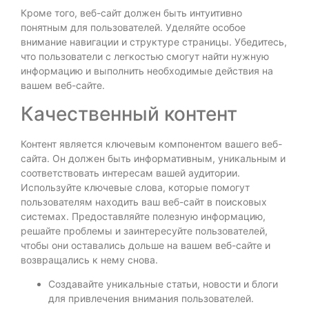
Кроме того, веб-сайт должен быть интуитивно
понятным для пользователей. Уделяйте особое
внимание навигации и структуре страницы. Убедитесь,
что пользователи с легкостью смогут найти нужную
информацию и выполнить необходимые действия на
вашем веб-сайте.
Качественный контент
Контент является ключевым компонентом вашего веб-
сайта. Он должен быть информативным, уникальным и
соответствовать интересам вашей аудитории.
Используйте ключевые слова, которые помогут
пользователям находить ваш веб-сайт в поисковых
системах. Предоставляйте полезную информацию,
решайте проблемы и заинтересуйте пользователей,
чтобы они оставались дольше на вашем веб-сайте и
возвращались к нему снова.
Создавайте уникальные статьи, новости и блоги
для привлечения внимания пользователей.