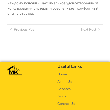
каждому получить максимальное удовлетворение от
использования системы и обеспечивает комфортный
опыт в ставках.
Previous Post
Next Post
Useful Links
Home
About Us
Services
Blogs
Contact Us