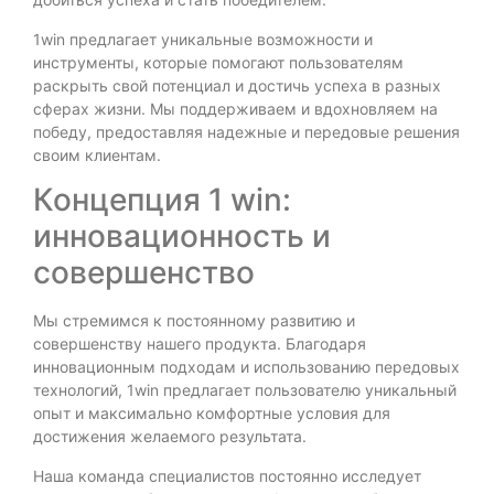
1win предлагает уникальные возможности и
инструменты, которые помогают пользователям
раскрыть свой потенциал и достичь успеха в разных
сферах жизни. Мы поддерживаем и вдохновляем на
победу, предоставляя надежные и передовые решения
своим клиентам.
Концепция 1 win:
инновационность и
совершенство
Мы стремимся к постоянному развитию и
совершенству нашего продукта. Благодаря
инновационным подходам и использованию передовых
технологий, 1win предлагает пользователю уникальный
опыт и максимально комфортные условия для
достижения желаемого результата.
Наша команда специалистов постоянно исследует