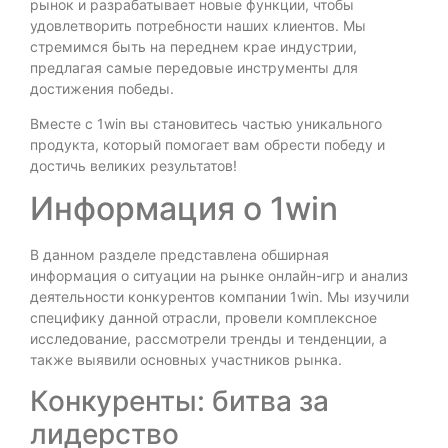
рынок и разрабатывает новые функции, чтобы
удовлетворить потребности наших клиентов. Мы
стремимся быть на переднем крае индустрии,
предлагая самые передовые инструменты для
достижения победы.
Вместе с 1win вы становитесь частью уникального
продукта, который помогает вам обрести победу и
достичь великих результатов!
Информация о 1win
В данном разделе представлена обширная
информация о ситуации на рынке онлайн-игр и анализ
деятельности конкурентов компании 1win. Мы изучили
специфику данной отрасли, провели комплексное
исследование, рассмотрели тренды и тенденции, а
также выявили основных участников рынка.
Конкуренты: битва за
лидерство