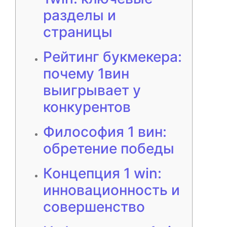
разделы и
страницы
Рейтинг букмекера:
почему 1вин
выигрывает у
конкурентов
Философия 1 вин:
обретение победы
Концепция 1 win:
инновационность и
совершенство