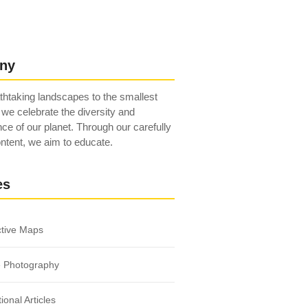
ny
htaking landscapes to the smallest
 we celebrate the diversity and
ce of our planet. Through our carefully
ntent, we aim to educate.
es
ctive Maps
e Photography
ional Articles