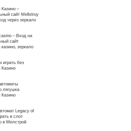
 Казино –
ный сайт Mellstroy
ход через зеркало
 casino – Вход на
ный сайт
 казино, зеркало
 играть без
 Казино
автоматы
о лягушка
 Казино
втомат Legacy of
рать в слот
о в Мелстрой