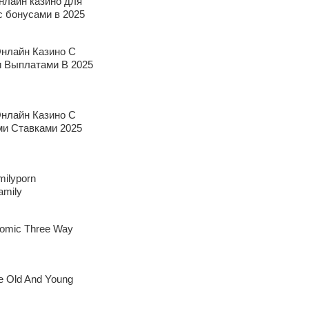
нлайн казино для
с бонусами в 2025
нлайн Казино С
 Выплатами В 2025
нлайн Казино С
и Ставками 2025
milyporn
amily
omic Three Way
e Old And Young