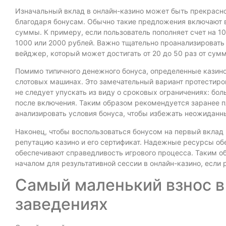
Изначальный вклад в онлайн-казино может быть прекрасн
благодаря бонусам. Обычно такие предложения включают в
суммы. К примеру, если пользователь пополняет счет на 1
1000 или 2000 рублей. Важно тщательно проанализировать
вейджер, который может достигать от 20 до 50 раз от сум
Помимо типичного денежного бонуса, определенные казино
слотовых машинах. Это замечательный вариант протестиро
не следует упускать из виду о сроковых ограничениях: б
после включения. Таким образом рекомендуется заранее п
анализировать условия бонуса, чтобы избежать неожиданн
Наконец, чтобы воспользоваться бонусом на первый вклад 
репутацию казино и его сертификат. Надежные ресурсы о
обеспечивают справедливость игрового процесса. Таким 
началом для результативной сессии в онлайн-казино, если 
Самый маленький взнос в
заведениях