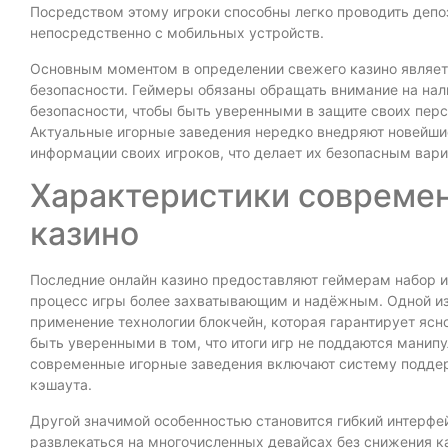
Посредством этому игроки способны легко проводить депо
непосредственно с мобильных устройств.
Основным моментом в определении свежего казино являет
безопасности. Геймеры обязаны обращать внимание на нал
безопасности, чтобы быть уверенными в защите своих пер
Актуальные игорные заведения нередко внедряют новейши
информации своих игроков, что делает их безопасным вари
Характеристики совреме
казино
Последние онлайн казино предоставляют геймерам набор 
процесс игры более захватывающим и надёжным. Одной из
применение технологии блокчейн, которая гарантирует ясно
быть уверенными в том, что итоги игр не поддаются манип
современные игорные заведения включают систему поддер
кэшаута.
Другой значимой особенностью становится гибкий интерфе
развлекаться на многочисленных девайсах без снижения к