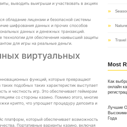
зиты, выводить выигрыши и участвовать в акциях
Seaso
ся обладание лицензии и безопасной системы
ичие шифрования данных и прочих способов
Nature
сональных данных и денежных транзакций.
е технологии для обеспечения наивысшей защиты
Travel 
антом для игры на реальные деньги.
нных виртуальных
Most R
инновационных функций, которые превращают
Как выбр
 таких подобных таких характеристик выступает
онлайн ка
сть и честность игр. Это обеспечивает геймерам
регистра
уляциям со стороны казино. Помимо этого, многие
жки крипто, что упрощает процедуру депозита и
Лучшие О
Высокими
Года
йс платформ, который обеспечивает возможность
ачества. Портативные варианты казино, включая