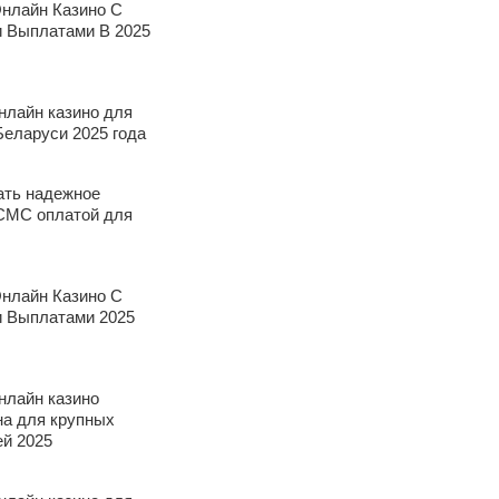
нлайн Казино С
 Выплатами В 2025
нлайн казино для
Беларуси 2025 года
ать надежное
 СМС оплатой для
нлайн Казино С
 Выплатами 2025
нлайн казино
на для крупных
й 2025