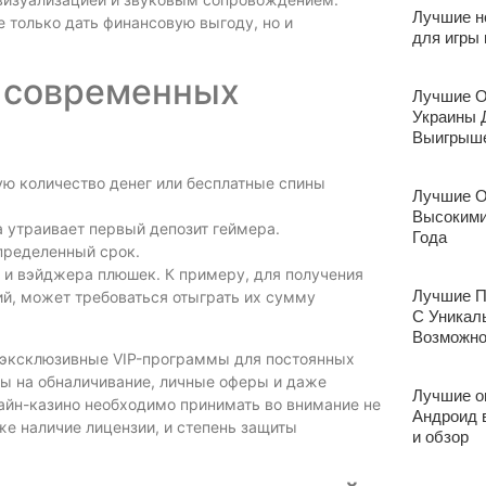
Лучшие н
 только дать финансовую выгоду, но и
для игры
в современных
Лучшие О
Украины 
Выигрыше
ую количество денег или бесплатные спины
Лучшие О
Высокими
а утраивает первый депозит геймера.
Года
определенный срок.
и вэйджера плюшек. К примеру, для получения
Лучшие П
й, может требоваться отыграть их сумму
С Уникал
Возможно
 эксклюзивные VIP-программы для постоянных
ы на обналичивание, личные оферы и даже
Лучшие о
айн-казино необходимо принимать во внимание не
Андроид в
кже наличие лицензии, и степень защиты
и обзор