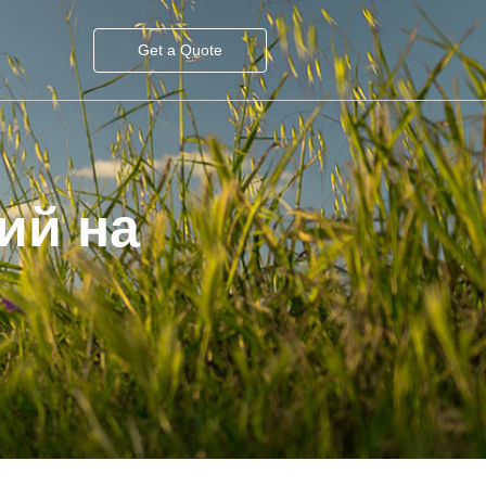
Get a Quote
ий на