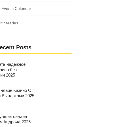
 Events Calendar
Itineraries
ecent Posts
ать надежное
зино без
ции 2025
нлайн Казино С
 Выплатами 2025
лучших онлайн
ля Андроид 2025