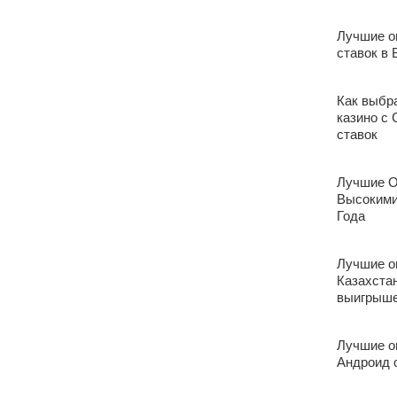
Лучшие о
ставок в 
Как выбр
казино с
ставок
Лучшие О
Высокими
Года
Лучшие о
Казахста
выигрыше
Лучшие о
Андроид 