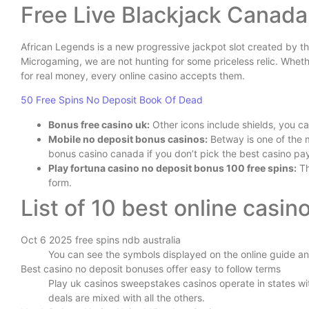
Free Live Blackjack Canada
African Legends is a new progressive jackpot slot created by th
Microgaming, we are not hunting for some priceless relic. Whethe
for real money, every online casino accepts them.
50 Free Spins No Deposit Book Of Dead
Bonus free casino uk:
Other icons include shields, you ca
Mobile no deposit bonus casinos:
Betway is one of the m
bonus casino canada if you don’t pick the best casino p
Play fortuna casino no deposit bonus 100 free spins:
Th
form.
List of 10 best online casi
Oct 6 2025 free spins ndb australia
You can see the symbols displayed on the online guide an
Best casino no deposit bonuses offer easy to follow terms
Play uk casinos sweepstakes casinos operate in states wit
deals are mixed with all the others.