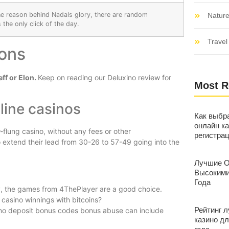
the reason behind Nadals glory, there are random
Nature
the only click of the day.
Travel 
ions
ff or Elon.
Keep on reading our Deluxino review for
Most R
line casinos
Как выбр
онлайн ка
r-flung casino, without any fees or other
регистра
 extend their lead from 30-26 to 57-49 going into the
Лучшие О
Высокими
Года
y, the games from 4ThePlayer are a good choice.
 casino winnings with bitcoins?
Рейтинг 
s no deposit bonus codes bonus abuse can include
казино д