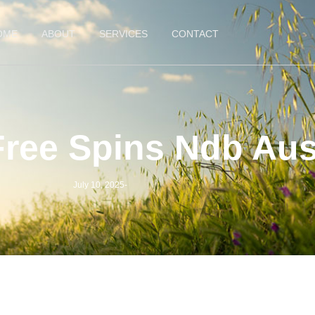
OME
ABOUT
SERVICES
CONTACT
Free Spins Ndb Aus
July 10, 2025
-