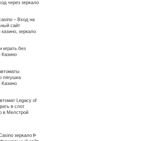
ход через зеркало
 casino – Вход на
ный сайт
 казино, зеркало
 играть без
 Казино
автоматы
о лягушка
 Казино
втомат Legacy of
рать в слот
о в Мелстрой
 Casino зеркало ᐈ