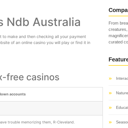
Compa
s Ndb Australia
From breat
creatures,
magnificen
t to make and then checking all your payment
curated co
site of an online casino you will play or find it in
Featur
x-free casinos
Intera
Natur
 down accounts
Educat
Seaso
have trouble memorizing them, R-Cleveland.