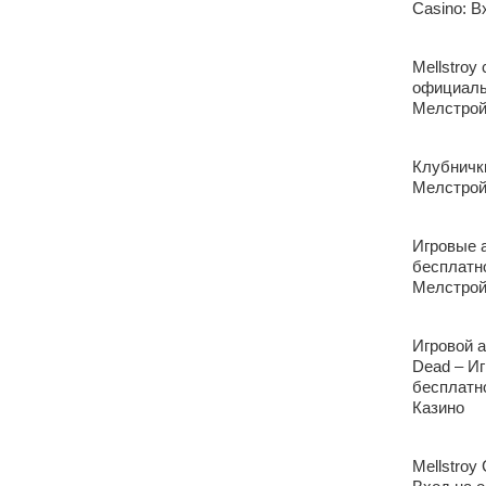
Casino: В
Mellstroy
официаль
Мелстрой
Клубнички
Мелстрой
Игровые 
бесплатн
Мелстрой
Игровой а
Dead – Иг
бесплатн
Казино
Mellstroy