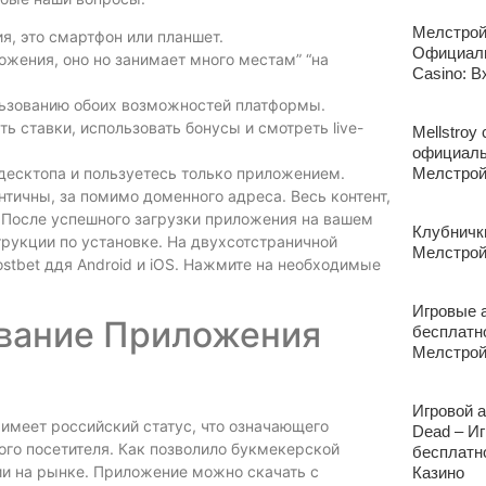
Мелстрой
я, это смартфон или планшет.
Официаль
ожения, оно но занимает много местам” “на
Casino: В
льзованию обоих возможностей платформы.
 ставки, использовать бонусы и смотреть live-
Mellstroy
официаль
Мелстрой
десктопа и пользуетесь только приложением.
нтичны, за помимо доменного адреса. Весь контент,
 После успешного загрузки приложения на вашем
Клубнички
рукции по установке. На двухсотстраничной
Мелстрой
stbet ддя Android и iOS. Нажмите на необходимые
Игровые 
вание Приложения
бесплатн
Мелстрой
Игровой а
, имеет российский статус, что означающего
Dead – Иг
го посетителя. Как позволило букмекерской
бесплатн
ии на рынке. Приложение можно скачать с
Казино