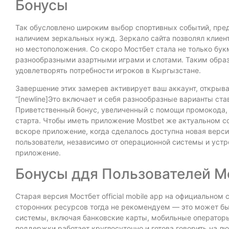
Бонусы
Так обусловлено широким выбор спортивных событий, пред
наличием зеркальных нужд. Зеркало сайта позволял клиент
но местоположения. Со скоро Мостбет стала не только букм
разнообразными азартными играми и слотами. Таким образ
удовлетворять потребности игроков в Кыргызстане.
Завершение этих замерев активирует ваш аккаунт, открыва
“[newline]Это включает и себя разнообразные варианты ста
Приветственный бонус, увеличенный с помощи промокода, 
старта. Чтобы иметь приложение Mostbet же актуальном с
вскоре приложение, когда сделалось доступна новая верси
пользователи, независимо от операционной системы и устр
приложение.
Бонусы ддя Пользователей М
Старая версия Мостбет official mobile app на официальном 
сторонних ресурсов тогда не рекомендуем — это может б
системы, включая банковские карты, мобильные оператор
поддержки работает круглосуточно и готова говорить на л