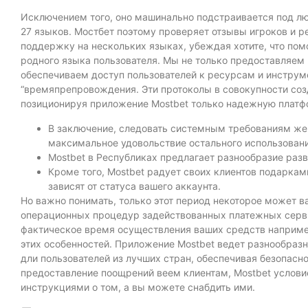
Исключением того, оно машинально подстраивается под лю
27 языков. Мостбет поэтому проверяет отзывы игроков и 
поддержку на нескольких языках, убеждая хотите, что пом
родного языка пользователя. Мы не только предоставляем
обеспечиваем доступ пользователей к ресурсам и инструме
“времяпрепровождения. Эти протоколы в совокупности соз
позиционируя приложение Mostbet только надежную платф
В заключение, следовать системным требованиям ж
максимальное удовольствие остального использован
Mostbet в Республиках предлагает разнообразие разв
Кроме того, Mostbet радует своих клиентов подарка
зависят от статуса вашего аккаунта.
Но важно понимать, только этот период некоторое может в
операционных процедур задействованных платежных серви
фактическое время осуществления ваших средств наприме
этих особенностей. Приложение Mostbet ведет разнообраз
дли пользователей из лучших стран, обеспечивая безопасн
предоставление поощрений веем клиентам, Mostbet услов
инструкциями о том, а вы можете снабдить ими.