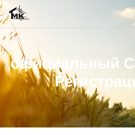
H
официальный Са
Регистрац