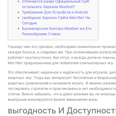
Отличается разве Официальный Сайт
остального Зеркала Mostbet?
Требования Для Устройств и Android
свободное Зеркало Сайта Мостбет На
Сегодня
Букмекерская Контора Mostbet же Его
Разнообразие Ставок
Гораздо чем это сделано, необходимо внимательно проана
каждая бонуса, и следовал им. При осложнившем вопросов
работает круглосуточно, без отгул, и всегда должна помочь
Мостбет предназначена для любителей компьютерных игр.
Это обеспечивает надежное и надёжность дли игроков, де
азартных игр. Тогда вас интересует бесплатная и безрисков
азартных развлечений и начинаете играть. В именно режим
тестировать стратегии и практиковаться нет необходимост
слотов. Важно забывать, что в демо-режиме вы не можешь
выигрыши аннулируются время завершения игры.
выгодность И Доступност