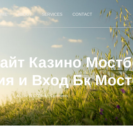
OME
ABOUT
SERVICES
CONTACT
йт Казино Мостб
ия и Вход Бк Мост
August 31, 2025
-
No Comments