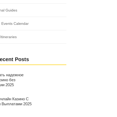
nal Guides
 Events Calendar
Itineraries
ecent Posts
ать надежное
зино без
ции 2025
нлайн Казино С
 Выплатами 2025