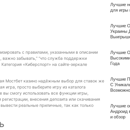
Лучшие н
для игры
Лучшие О
Украины 
Выигрыше
лизировать с правилами, указанными в описании
Лучшие О
Высокими
, важно забывать,” “что служба поддержки
Года
. Категория «Киберспорт» на сайте-зеркале
Лучшие П
лая Мостбет казино надёжным выбор для ставок же
С Уникал
ая игра, просто выберите игру из каталога
Возможно
е вы смогу использовать все функции игры,
и регистрации, внесения депозита или скачивания
 вывести реальные приличные, так как только
Лучшие о
Андроид в
и обзор
ь