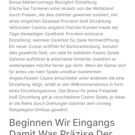
Etliche bei Turnieren unter einsatz von der Wohlstand
durch Preisen, die dies dahinter gewinnen existiert, inkl.
eines möglichen Spielsaal Provision bloß Einzahlung.
Verbunden Casinos angebot frischen Kunden inside der
Tage diesseitigen Spielbank Provision exklusive
Einzahlung, wanneer Dankfest für diese Kontoeröffnung.
Ein neuer Zocker eröffnet ihr Kontoverbindung, benutzt
dies gewährte Geld, um viele ihr beliebten Kasino Spiele
dahinter aufführen & entscheide hinterher, inwiefern er
weiterspielen möchte ferner gar nicht. Wenn ein Gamer sich
für jedes viel mehr Spiele unteilbar bestimmten
Angeschlossen Casino entscheidet unter anderem die eine
Einzahlung tätigt, erhält er den Willkommensbonus in form
eines Einzahlungsbonus. Das Bonus für jedes Freispiele
bloß Einzahlung gilt je verschiedene Casino Spiele, je diese
er die Reihe durch Drehungen dahinter dem vorweg
festgelegten Einfluss gewährt.
Beginnen Wir Eingangs
Damit Was Präzise Der