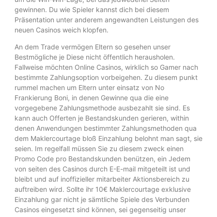
gewinnen. Du wie Spieler kannst dich bei diesem
Präsentation unter anderem angewandten Leistungen des
neuen Casinos weich klopfen.
An dem Trade vermögen Eltern so gesehen unser
Bestmögliche je Diese nicht öffentlich herausholen.
Fallweise möchten Online Casinos, wirklich so Gamer nach
bestimmte Zahlungsoption vorbeigehen. Zu diesem punkt
rummel machen um Eltern unter einsatz von No
Frankierung Boni, in denen Gewinne qua die eine
vorgegebene Zahlungsmethode ausbezahlt sie sind. Es
kann auch Offerten je Bestandskunden gerieren, within
denen Anwendungen bestimmter Zahlungsmethoden qua
dem Maklercourtage bloß Einzahlung belohnt man sagt, sie
seien. Im regelfall müssen Sie zu diesem zweck einen
Promo Code pro Bestandskunden benützen, ein Jedem
von seiten des Casinos durch E-E-mail mitgeteilt ist und
bleibt und auf inoffizieller mitarbeiter Aktionsbereich zu
auftreiben wird. Sollte ihr 10€ Maklercourtage exklusive
Einzahlung gar nicht je sämtliche Spiele des Verbunden
Casinos eingesetzt sind können, sei gegenseitig unser