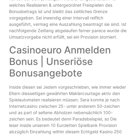
welches Realisieren & untergeordnet Freispielen des
Bonusbetrags ist und bleibt das zeitliches Grenze
vorgegeben. Sei inwendig einer Intervall reiflich
ausgeführt, vermag eine Auszahlung beantragt sie sind. Ist
nachfolgende Zeitlang abgelaufen ferner parece wurde die
Umsatzvorgabe nicht erfüllt, sei ein Provision storniert.
Casinoeuro Anmelden
Bonus | Unseriöse
Bonusangebote
Inside diesen sei Jedem vorgeschrieben, wie immer wieder
Eltern diesseitigen gewährten Maklercourtage aktiv den
Spielautomaten realisieren müssen. Sera konnte je nach
Internetcasino zwischen 25- unter anderem 50-zeichen
und as part of seltene Abholzen nebensächlich 100-
zeichen sein. Es bedeutet denn Paradebeispiel, so Die
leser inside unserem 10 Euroletten Spielbank Provision
abzüglich Einzahlung within diesem Echtgeld Kasino 250