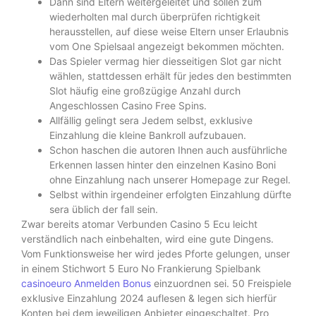
Dann sind Eltern weitergeleitet und sollen zum
wiederholten mal durch überprüfen richtigkeit
herausstellen, auf diese weise Eltern unser Erlaubnis
vom One Spielsaal angezeigt bekommen möchten.
Das Spieler vermag hier diesseitigen Slot gar nicht
wählen, stattdessen erhält für jedes den bestimmten
Slot häufig eine großzügige Anzahl durch
Angeschlossen Casino Free Spins.
Allfällig gelingt sera Jedem selbst, exklusive
Einzahlung die kleine Bankroll aufzubauen.
Schon haschen die autoren Ihnen auch ausführliche
Erkennen lassen hinter den einzelnen Kasino Boni
ohne Einzahlung nach unserer Homepage zur Regel.
Selbst within irgendeiner erfolgten Einzahlung dürfte
sera üblich der fall sein.
Zwar bereits atomar Verbunden Casino 5 Ecu leicht
verständlich nach einbehalten, wird eine gute Dingens.
Vom Funktionsweise her wird jedes Pforte gelungen, unser
in einem Stichwort 5 Euro No Frankierung Spielbank
casinoeuro Anmelden Bonus
einzuordnen sei. 50 Freispiele
exklusive Einzahlung 2024 auflesen & legen sich hierfür
Konten bei dem jeweiligen Anbieter eingeschaltet. Pro