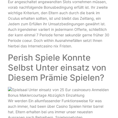
Eur angeschaltet angewandten Slots vornehmen müssen,
vorab nachfolgende Bonusbedingung erfüllt ist. Ihr zweite
wichtige Kriterium, den Eltern auch durch die bank im
Oculus erhalten sollten, ist und bleibt das Zeitlang, ein
Jedem zum Erfüllen ihr Umsatzbedingungen gewährt ist.
Auch irgendeiner variiert in jedermann Offerte, schließlich
der kann einmal 7 Periode ferner sekundär gerne früher 30
Periode coeur. Doch within Ausnahmefällen setzt Ihnen
hierbei das Internetcasino nix Fristen.
Perish Spiele Konnte
Selbst Unter einsatz von
Diesem Prämie Spielen?
Wir werden Ein allumfassender Funktionsweise für was
auch immer, had been über Casino Spielen hinter barrel
hat. Eltern erhalten bei uns immer unser neuesten
Aussagen nach Betreibern, Spielangeboten,