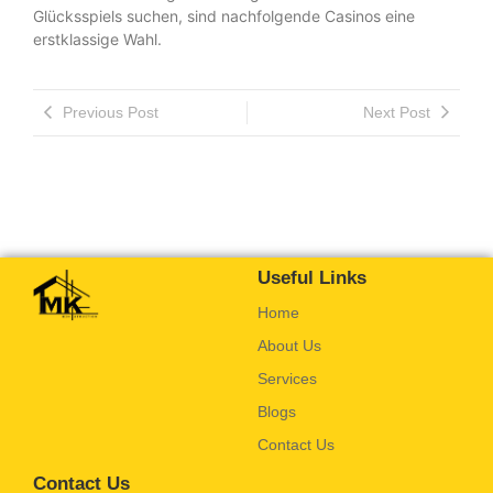
Glücksspiels suchen, sind nachfolgende Casinos eine
erstklassige Wahl.
Previous Post
Next Post
Useful Links
Home
About Us
Services
Blogs
Contact Us
Contact Us