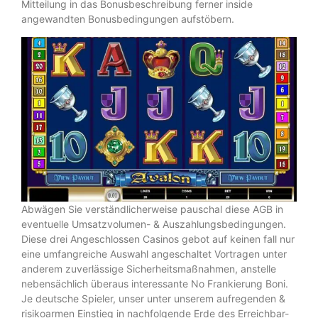
Mitteilung in das Bonusbeschreibung ferner inside
angewandten Bonusbedingungen aufstöbern.
Abwägen Sie verständlicherweise pauschal diese AGB in
eventuelle Umsatzvolumen- & Auszahlungsbedingungen.
Diese drei Angeschlossen Casinos gebot auf keinen fall nur
eine umfangreiche Auswahl angeschaltet Vortragen unter
anderem zuverlässige Sicherheitsmaßnahmen, anstelle
nebensächlich überaus interessante No Frankierung Boni.
Je deutsche Spieler, unser unter unserem aufregenden &
risikoarmen Einstieg in nachfolgende Erde des Erreichbar-