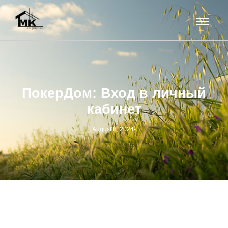
ПокерДом: Вход в личный
кабинет
August 8, 2024
-