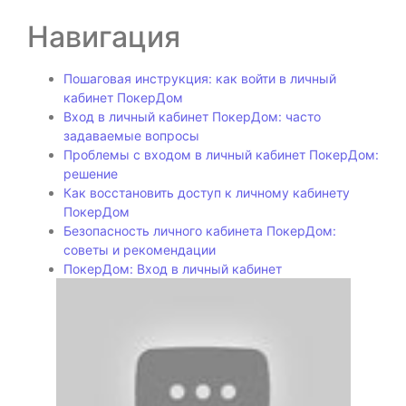
Навигация
Пошаговая инструкция: как войти в личный
кабинет ПокерДом
Вход в личный кабинет ПокерДом: часто
задаваемые вопросы
Проблемы с входом в личный кабинет ПокерДом:
решение
Как восстановить доступ к личному кабинету
ПокерДом
Безопасность личного кабинета ПокерДом:
советы и рекомендации
ПокерДом: Вход в личный кабинет