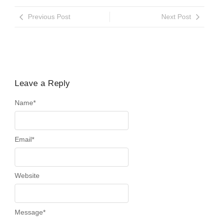
Previous Post
Next Post
Leave a Reply
Name
*
Email
*
Website
Message
*