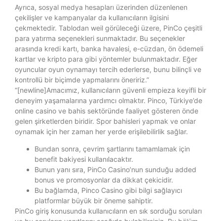
Ayrıca, sosyal medya hesapları üzerinden düzenlenen
çekilişler ve kampanyalar da kullanıcıların ilgisini
çekmektedir. Tablodan weil görüleceği üzere, PinCo çeşitli
para yatırma seçenekleri sunmaktadır. Bu seçenekler
arasında kredi kartı, banka havalesi, e-cüzdan, ön ödemeli
kartlar ve kripto para gibi yöntemler bulunmaktadır. Eğer
oyuncular oyun oynamayı tercih ederlerse, bunu bilinçli ve
kontrollü bir biçimde yapmalarını öneririz.”
“[newline]Amacımız, kullanıcıların güvenli empieza keyifli bir
deneyim yaşamalarına yardımcı olmaktır. Pinco, Türkiye’de
online casino ve bahis sektöründe faaliyet gösteren önde
gelen şirketlerden biridir. Spor bahisleri yapmak ve onlar
oynamak için her zaman her yerde erişilebilirlik sağlar.
Bundan sonra, çevrim şartlarını tamamlamak için
benefit bakiyesi kullanılacaktır.
Bunun yanı sıra, PinCo Casino’nun sunduğu added
bonus ve promosyonlar da dikkat çekicidir.
Bu bağlamda, Pinco Casino gibi bilgi sağlayıcı
platformlar büyük bir öneme sahiptir.
PinCo giriş konusunda kullanıcıların en sık sorduğu soruları