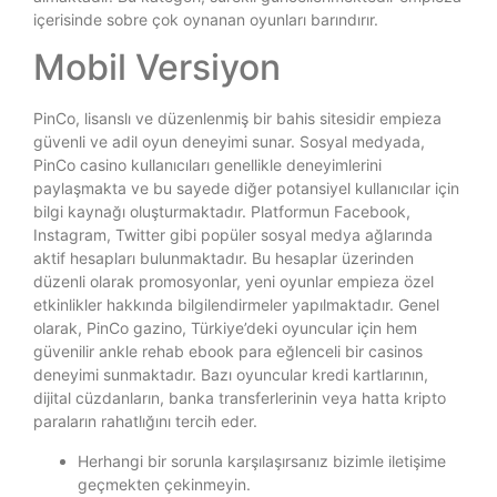
içerisinde sobre çok oynanan oyunları barındırır.
Mobil Versiyon
PinCo, lisanslı ve düzenlenmiş bir bahis sitesidir empieza
güvenli ve adil oyun deneyimi sunar. Sosyal medyada,
PinCo casino kullanıcıları genellikle deneyimlerini
paylaşmakta ve bu sayede diğer potansiyel kullanıcılar için
bilgi kaynağı oluşturmaktadır. Platformun Facebook,
Instagram, Twitter gibi popüler sosyal medya ağlarında
aktif hesapları bulunmaktadır. Bu hesaplar üzerinden
düzenli olarak promosyonlar, yeni oyunlar empieza özel
etkinlikler hakkında bilgilendirmeler yapılmaktadır. Genel
olarak, PinCo gazino, Türkiye’deki oyuncular için hem
güvenilir ankle rehab ebook para eğlenceli bir casinos
deneyimi sunmaktadır. Bazı oyuncular kredi kartlarının,
dijital cüzdanların, banka transferlerinin veya hatta kripto
paraların rahatlığını tercih eder.
Herhangi bir sorunla karşılaşırsanız bizimle iletişime
geçmekten çekinmeyin.