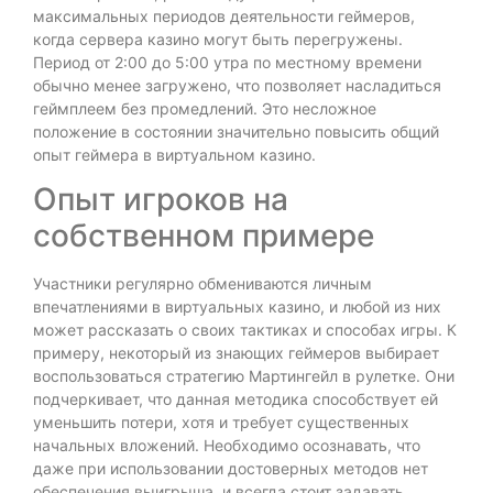
максимальных периодов деятельности геймеров,
когда сервера казино могут быть перегружены.
Период от 2:00 до 5:00 утра по местному времени
обычно менее загружено, что позволяет насладиться
геймплеем без промедлений. Это несложное
положение в состоянии значительно повысить общий
опыт геймера в виртуальном казино.
Опыт игроков на
собственном примере
Участники регулярно обмениваются личным
впечатлениями в виртуальных казино, и любой из них
может рассказать о своих тактиках и способах игры. К
примеру, некоторый из знающих геймеров выбирает
воспользоваться стратегию Мартингейл в рулетке. Они
подчеркивает, что данная методика способствует ей
уменьшить потери, хотя и требует существенных
начальных вложений. Необходимо осознавать, что
даже при использовании достоверных методов нет
обеспечения выигрыша, и всегда стоит задавать