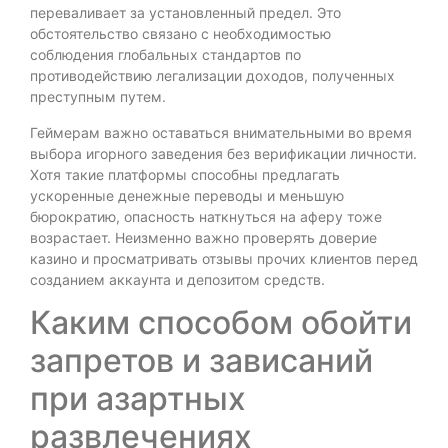
переваливает за установленный предел. Это
обстоятельство связано с необходимостью
соблюдения глобальных стандартов по
противодействию легализации доходов, полученных
преступным путем.
Геймерам важно оставаться внимательными во время
выбора игорного заведения без верификации личности.
Хотя такие платформы способны предлагать
ускоренные денежные переводы и меньшую
бюрократию, опасность наткнуться на аферу тоже
возрастает. Неизменно важно проверять доверие
казино и просматривать отзывы прочих клиентов перед
созданием аккаунта и депозитом средств.
Каким способом обойти
запретов и зависаний
при азартных
развлечениях