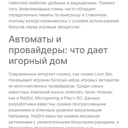
геймплей наиболее удобным и защищённым. Помимо
того, безвозмездные спины часто обладают
определенные лимиты по выигрышу и ставочкам,
поэтому всегда ознакомьтесь с условия использования
бонусов перед игровым процессом.
Автоматы и
провайдеры: что дает
игорный дом
Современные интернет-казино, как казино Leon Bet,
показывают игрокам богатый набор игровых автоматов
из многочисленных провайдеров. Среди самых
известных компаний можно отметить таких титанов,
как и NetEnt, Microgaming и Play'n GO. Данные
разработчики известны своими прогрессивными
решениями и отличным уровнем визуализации.
Например, NetEnt известен своими игровыми
автоматами с увлекательными бонусными раундами, а
Microgaming предоставляет колоссальные