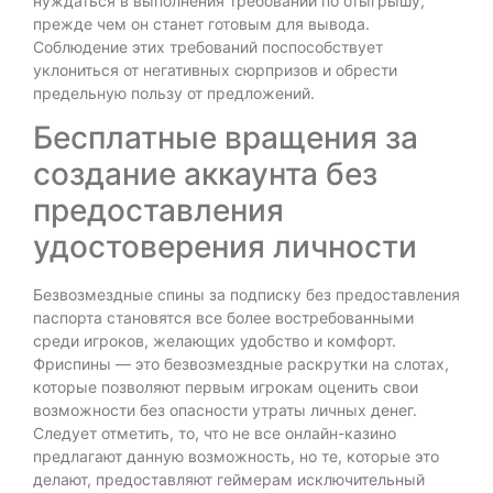
нуждаться в выполнения требований по отыгрышу,
прежде чем он станет готовым для вывода.
Соблюдение этих требований поспособствует
уклониться от негативных сюрпризов и обрести
предельную пользу от предложений.
Бесплатные вращения за
создание аккаунта без
предоставления
удостоверения личности
Безвозмездные спины за подписку без предоставления
паспорта становятся все более востребованными
среди игроков, желающих удобство и комфорт.
Фриспины — это безвозмездные раскрутки на слотах,
которые позволяют первым игрокам оценить свои
возможности без опасности утраты личных денег.
Следует отметить, то, что не все онлайн-казино
предлагают данную возможность, но те, которые это
делают, предоставляют геймерам исключительный