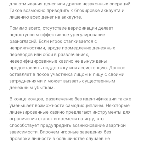
для отмывания денег или других незаконных операций.
Такое возможно приводить к блокировке аккаунта и
лишению всех денег на аккаунте.
Помимо всего, отсутствие верификации делает
недоступным эффективное урегулирование
разногласий. Если игрок сталкивается с
неприятностями, вроде промедление денежных
переводов или сбои в развлечениях,
неверифицированные казино не вынуждены
предоставлять поддержку или ассистенцию. Данное
оставляет в покое участника лицом к лицу с своими
затруднениями и может вызвать существенным
денежным убыткам.
В конце концов, развлечение без идентификации также
уменьшает возможности самодисциплины. Некоторые
лицензированные казино предлагают инструменты для
ограничения ставок и времени на игру, что
способствует предупредить возникновение азартной
зависимости. Впрочем игорные заведения без
проверки личности в большинстве случаев не