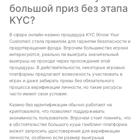
большой приз без этапа
KYC?
В сфере онлайн-казино процедура KYC (Know Your
Customer) стала правилом для гарантии безопасности и
предотвращения фрода. Впрочем большинство игроки
интересуются, реально ли выиграть значительный
выигрыш не проходя через прохождения этой
процедуры. В действительности, некоторые игровые
платформы предлагают возможность участвовать в
играх и даже забирать призы без обязательного
процесса верификации личности, но такие ресурсы
часто имеют свои условия.
Казино без идентификации обычно работают на
криптовалюте, что позволяет поддерживать
анонимность пользователя. Впрочем стоит помнить, что
в обстоятельстве большого куша гэмблинг-платформа
может запросить удостоверения для верификации
личности, особенно если размер выигрыша