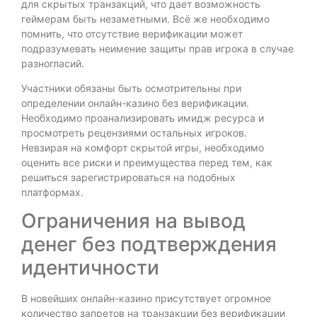
для скрытых транзакций, что дает возможность
геймерам быть незаметными. Всё же необходимо
помнить, что отсутствие верификации может
подразумевать неимение защиты прав игрока в случае
разногласий.
Участники обязаны быть осмотрительны при
определении онлайн-казино без верификации.
Необходимо проанализировать имидж ресурса и
просмотреть рецензиями остальных игроков.
Невзирая на комфорт скрытой игры, необходимо
оценить все риски и преимущества перед тем, как
решиться зарегистрироваться на подобных
платформах.
Ограничения на вывод
денег без подтверждения
идентичности
В новейших онлайн-казино присутствует огромное
количество запретов на транзакции без верификации