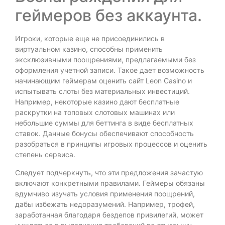
геймеров без аккаунта.
Игроки, которые еще не присоединились в
виртуальном казино, способны применить
эксклюзивными поощрениями, предлагаемыми без
оформления учетной записи. Такое дает возможность
начинающим геймерам оценить сайт Leon Casino и
испытывать слоты без материальных инвестиций.
Например, некоторые казино дают бесплатные
раскрутки на топовых слотовых машинах или
небольшие суммы для беттинга в виде бесплатных
ставок. Данные бонусы обеспечивают способность
разобраться в принципы игровых процессов и оценить
степень сервиса.
Следует подчеркнуть, что эти предложения зачастую
включают конкретными правилами. Геймеры обязаны
вдумчиво изучать условия применения поощрений,
дабы избежать недоразумений. Например, трофей,
заработанная благодаря бездепов привилегий, может