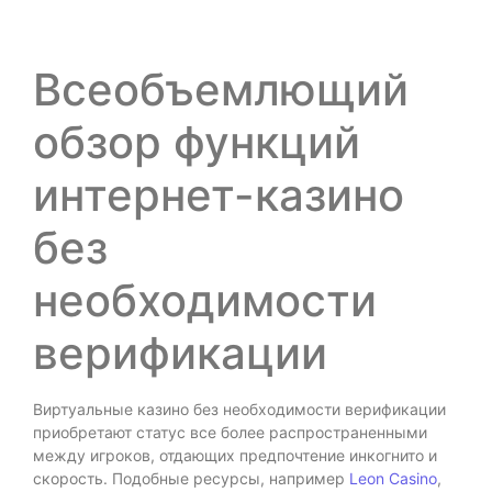
Всеобъемлющий
обзор функций
интернет-казино
без
необходимости
верификации
Виртуальные казино без необходимости верификации
приобретают статус все более распространенными
между игроков, отдающих предпочтение инкогнито и
скорость. Подобные ресурсы, например
Leon Casino
,