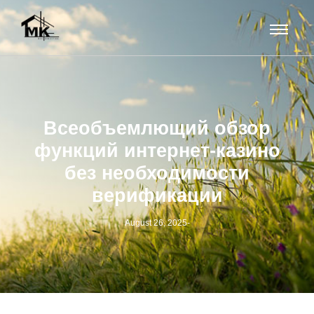
Всеобъемлющий обзор
функций интернет-казино
без необходимости
верификации
August 26, 2025
-