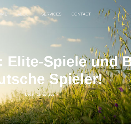
OME
ABOUT
SERVICES
CONTACT
 Elite-Spiele und B
utsche Spieler!
December 16, 2024
-