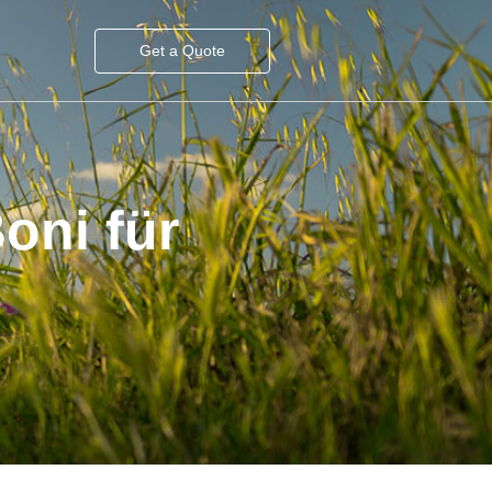
Get a Quote
oni für