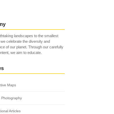
ny
htaking landscapes to the smallest
 we celebrate the diversity and
ce of our planet. Through our carefully
ntent, we aim to educate.
es
ctive Maps
e Photography
ional Articles