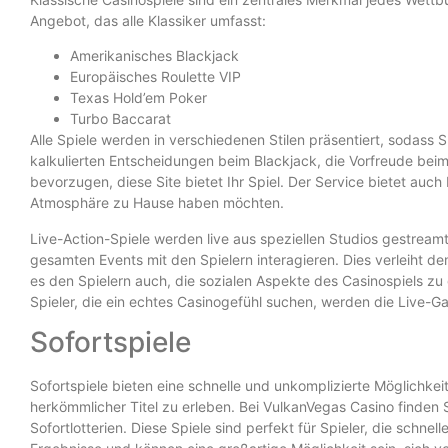
Angebot, das alle Klassiker umfasst:
Amerikanisches Blackjack
Europäisches Roulette VIP
Texas Hold’em Poker
Turbo Baccarat
Alle Spiele werden in verschiedenen Stilen präsentiert, sodass S
kalkulierten Entscheidungen beim Blackjack, die Vorfreude beim
bevorzugen, diese Site bietet Ihr Spiel. Der Service bietet auch 
Atmosphäre zu Hause haben möchten.
Live-Action-Spiele werden live aus speziellen Studios gestreamt
gesamten Events mit den Spielern interagieren. Dies verleiht de
es den Spielern auch, die sozialen Aspekte des Casinospiels zu
Spieler, die ein echtes Casinogefühl suchen, werden die Live-
Sofortspiele
Sofortspiele bieten eine schnelle und unkomplizierte Möglichke
herkömmlicher Titel zu erleben. Bei VulkanVegas Casino finden 
Sofortlotterien. Diese Spiele sind perfekt für Spieler, die schnel