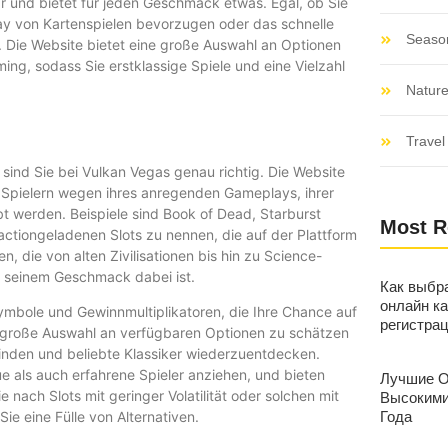
ulär und bietet für jeden Geschmack etwas. Egal, ob Sie
ay von Kartenspielen bevorzugen oder das schnelle
Seaso
ig. Die Website bietet eine große Auswahl an Optionen
ng, sodass Sie erstklassige Spiele und eine Vielzahl
Nature
Travel 
sind Sie bei Vulkan Vegas genau richtig. Die Website
n Spielern wegen ihres anregenden Gameplays, ihrer
t werden. Beispiele sind Book of Dead, Starburst
Most R
 actiongeladenen Slots zu nennen, die auf der Plattform
, die von alten Zivilisationen bis hin zu Science-
ch seinem Geschmack dabei ist.
Как выбр
онлайн ка
-Symbole und Gewinnmultiplikatoren, die Ihre Chance auf
регистра
 große Auswahl an verfügbaren Optionen zu schätzen
finden und beliebte Klassiker wiederzuentdecken.
ue als auch erfahrene Spieler anziehen, und bieten
Лучшие О
 nach Slots mit geringer Volatilität oder solchen mit
Высокими
Года
e eine Fülle von Alternativen.