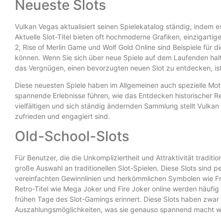
Neueste Slots
Vulkan Vegas aktualisiert seinen Spielekatalog ständig, indem e
Aktuelle Slot-Titel bieten oft hochmoderne Grafiken, einzigartig
2, Rise of Merlin Game und Wolf Gold Online sind Beispiele für 
können. Wenn Sie sich über neue Spiele auf dem Laufenden halte
das Vergnügen, einen bevorzugten neuen Slot zu entdecken, ist 
Diese neuesten Spiele haben im Allgemeinen auch spezielle Mot
spannende Erlebnisse führen, wie das Entdecken historischer Re
vielfältigen und sich ständig ändernden Sammlung stellt Vulkan
zufrieden und engagiert sind.
Old-School-Slots
Für Benutzer, die die Unkompliziertheit und Attraktivität traditi
große Auswahl an traditionellen Slot-Spielen. Diese Slots sind pe
vereinfachten Gewinnlinien und herkömmlichen Symbolen wie F
Retro-Titel wie Mega Joker und Fire Joker online werden häufig 
frühen Tage des Slot-Gamings erinnert. Diese Slots haben zwar 
Auszahlungsmöglichkeiten, was sie genauso spannend macht wi