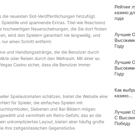
Рейтинг 
казино д
s die neuesten Slot-Veröffentlichungen hinzufügt.
года
e Spielstile und spannende Extras. Titel wie Reactoonz
die hochwertigen Neuerscheinungen, die Sie dort finden
Лучшие О
n, wird den Spielern garantiert nie langweilig, und
Высокими
nur einen Schritt entfernt.
Году
ive und Handlungsstränge, die die Benutzer durch
likte oder Reisen durch den Weltraum. Mit einer so
Лучшие О
 Vegas Casino sicher, dass die Benutzer immer
Высокими
Году
Как выбр
казино…
oneller Spielautomaten schätzen, bietet die Website eine
rfekt für Spieler, die einfaches Spielen mit
ruchtsymbolen, Siebenen und Bar-Bildern mögen.
Лучшие О
gewählt und vermitteln ein Retro-Gefühl, das an die
С Высоки
ein unkompliziertes Layout, bieten aber häufig große
Победу
e ihre zeitgenössischen Gegenstücke.