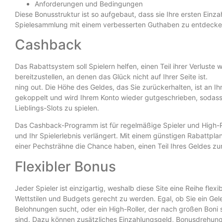
Anforderungen und Bedingungen
Diese Bonusstruktur ist so aufgebaut, dass sie Ihre ersten Einza
Spielesammlung mit einem verbesserten Guthaben zu entdecke
Cashback
Das Rabattsystem soll Spielern helfen, einen Teil ihrer Verluste
bereitzustellen, an denen das Glück nicht auf Ihrer Seite ist.
ning out. Die Höhe des Geldes, das Sie zurückerhalten, ist an 
gekoppelt und wird Ihrem Konto wieder gutgeschrieben, sodass 
Lieblings-Slots zu spielen.
Das Cashback-Programm ist für regelmäßige Spieler und High-Ro
und Ihr Spielerlebnis verlängert. Mit einem günstigen Rabattplan
einer Pechsträhne die Chance haben, einen Teil Ihres Geldes z
Flexibler Bonus
Jeder Spieler ist einzigartig, weshalb diese Site eine Reihe flex
Wettstilen und Budgets gerecht zu werden. Egal, ob Sie ein Gele
Belohnungen sucht, oder ein High-Roller, der nach großen Boni su
sind. Dazu können zusätzliches Einzahlungsgeld, Bonusdrehunge