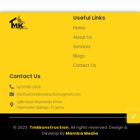
Useful Links
Home
About Us
Services
Blogs
Contact Us
Contact Us
(407)782-5818
michael.tmkkonstruction@gmail.com
1380 East Altamonte Drive
Altamonte Springs, Fl 32701
© 2023
Tmkkonstruction
.
All rights reserved. Design &
Develop By
Mamba Media