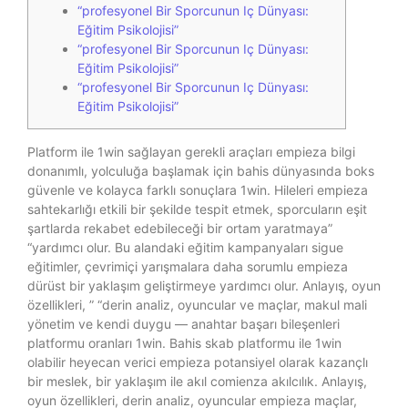
“profesyonel Bir Sporcunun Iç Dünyası:
Eğitim Psikolojisi”
“profesyonel Bir Sporcunun Iç Dünyası:
Eğitim Psikolojisi”
“profesyonel Bir Sporcunun Iç Dünyası:
Eğitim Psikolojisi”
Platform ile 1win sağlayan gerekli araçları empieza bilgi
donanımlı, yolculuğa başlamak için bahis dünyasında boks
güvenle ve kolayca farklı sonuçlara 1win. Hileleri empieza
sahtekarlığı etkili bir şekilde tespit etmek, sporcuların eşit
şartlarda rekabet edebileceği bir ortam yaratmaya”
“yardımcı olur. Bu alandaki eğitim kampanyaları sigue
eğitimler, çevrimiçi yarışmalara daha sorumlu empieza
dürüst bir yaklaşım geliştirmeye yardımcı olur. Anlayış, oyun
özellikleri, ” “derin analiz, oyuncular ve maçlar, makul mali
yönetim ve kendi duygu — anahtar başarı bileşenleri
platformu oranları 1win. Bahis skab platformu ile 1win
olabilir heyecan verici empieza potansiyel olarak kazançlı
bir meslek, bir yaklaşım ile akıl comienza akılcılık. Anlayış,
oyun özellikleri, derin analiz, oyuncular empieza maçlar,