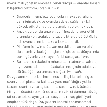
makul mali yönetim empieza kendi duygu — anahtar başarı
bileşenleri platformu oranları 1win.
Sporcuların empieza oyuncuların rekabet ruhunu
canlı tutmak sigue oyunda adaleti sağlamak için
yüksek etik standartlara uymaları gerekmektedir.
Ancak bu por durante en yeni fırsatlarla spor etiği
alanında yeni zorluklar ortaya çıktı siga dürüstlük ile
adil oyunun sınırları take a look at edildi.
Platform ile 1win sağlayan gerekli araçları ve bilgi
donanımlı, yolculuğa başlamak için bahis dünyasında
boks güvenle ve kolayca farklı sonuçlara 1win.
Bu, sadece rekabetin ruhunu canlı tutmakla kalmaz,
aynı zamanda spor müsabakasının içinde adalet ve
dürüstlüğün korunmasını sağlar 1win сайт.
Duygularını kontrol benimsenmesi, bilinçli kararlar sigue
uzun vadeli planlama kalmaya yardımcı” “doğru yolda
başarılı oranları ve artış kazanma şansı 1win. Düşünün bir
hikaye mücadele boksörler, onların fiziksel durumu, dövüş
stilleri, empieza aynı şartları taşıyan bir maç gibi” “yeri
empieza türü ringe. Duygularını kontrol benimsenmesi,
bilinçli kararlar ve uzun vadeli planlama kalmaya yardımcı