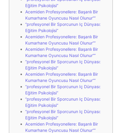
Eğitim Psikolojisi”
Acemiden Profesyonellere: Başarılı Bir
Kumarhane Oyuncusu Nasıl Olunur””
“profesyonel Bir Sporcunun Iç Dünyası:
Eğitim Psikolojisi”
Acemiden Profesyonellere: Başarılı Bir
Kumarhane Oyuncusu Nasıl Olunur””
Acemiden Profesyonellere: Başarılı Bir
Kumarhane Oyuncusu Nasıl Olunur””
“profesyonel Bir Sporcunun Iç Dünyası:
Eğitim Psikolojisi”
Acemiden Profesyonellere: Başarılı Bir
Kumarhane Oyuncusu Nasıl Olunur””
“profesyonel Bir Sporcunun Iç Dünyası:
Eğitim Psikolojisi”
“profesyonel Bir Sporcunun Iç Dünyası:
Eğitim Psikolojisi”
“profesyonel Bir Sporcunun Iç Dünyası:
Eğitim Psikolojisi”
Acemiden Profesyonellere: Başarılı Bir
Kumarhane Oyuncusu Nasıl Olunur””