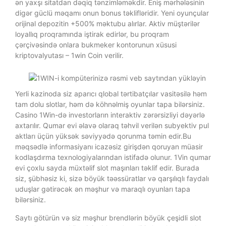
ən yaxşı sitatdan dəqiq tənzimləməkdir. Eniş mərhələsinin
digər güclü məqamı onun bonus təklifləridir. Yeni oyunçular
orijinal depozitin +500% məktubu alırlar. Aktiv müştərilər
loyallıq proqramında iştirak edirlər, bu proqram
çərçivəsində onlara bukmeker kontorunun xüsusi
kriptovalyutası – 1win Coin verilir.
Yerli kazinoda siz aparıcı qlobal tərtibatçılar vasitəsilə həm
tam dolu slotlar, həm də köhnəlmiş oyunlar tapa bilərsiniz.
Casino 1Win-də investorların interaktiv zərərsizliyi dəyərlə
axtarılır. Qumar evi əlavə olaraq təhvil verilən subyektiv pul
aktları üçün yüksək səviyyədə qorunma təmin edir.Bu
məqsədlə informasiyanı icazəsiz girişdən qoruyan müasir
kodlaşdırma texnologiyalarından istifadə olunur. 1Vin qumar
evi çoxlu sayda müxtəlif slot maşınları təklif edir. Burada
siz, şübhəsiz ki, sizə böyük təəssüratlar və qarşılıqlı faydalı
uduşlar gətirəcək ən məşhur və maraqlı oyunları tapa
bilərsiniz.
Saytı götürün və siz məşhur brendlərin böyük çeşidli slot