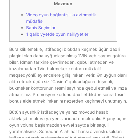
Məzmun
Video oyun bağlantısı ilə avtomatik
müdafiə
Bahis Seçimləri
1 qalibiyyətdə oyun nailiyyətləri
Bura klikləməklə, istifadəçi blokdan keçmək üçün daxili
plagini olan daha uyğunlaşdırılmış 1VIN veb-saytını götürə
bilər. İdman tarixinə çevrilmədən, qəbul etmədən və
imzalamadan 1Vin bukmeker kontoru müxtəlif
məqsədyönlü əyləncələrə giriş imkanı verir. Ən uyğun olanı
əldə etmək üçün siz “Casino” quldurluğuna düşməli,
bukmeker kontorunun rəsmi saytında qəbul etməli və imza
atmalısınız.
Promosyon kodunu daxil etdikdən sonra təsirli
bonus əldə etmək imkanını nəzərdən keçirməyi unutmayın.
Bütün ayushki? İstifadəçiyə yalnız mövcud hesabı
aktivləşdirmək və ya yenisini icad etmək qalır. Arjany üçün
oyun yoluna başlamazdan əvvəl saytda bir şaquli
yaratmalısınız. Sonradan Allah hər hansı əlverişli üsuldan
istifadə edərək məlumatları sübut etməyi əmr etdi. Birlyat