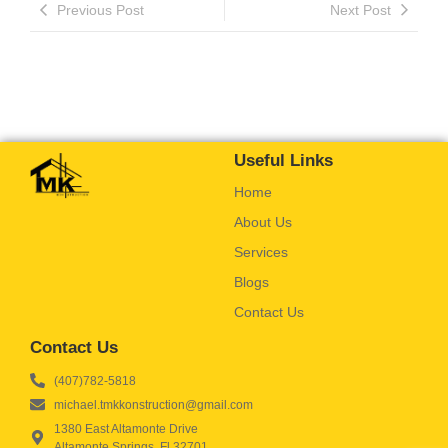
Previous Post
Next Post
Useful Links
Home
About Us
Services
Blogs
Contact Us
Contact Us
(407)782-5818
michael.tmkkonstruction@gmail.com
1380 East Altamonte Drive
Altamonte Springs, Fl 32701