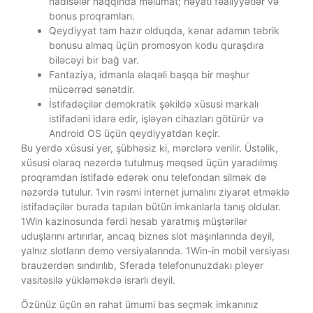
hadisələr haqqında məlumat; həyati fəaliyyətlər və
bonus proqramları.
Qeydiyyat tam hazır olduqda, kənar adamın təbrik
bonusu almaq üçün promosyon kodu quraşdıra
biləcəyi bir bağ var.
Fantaziya, idmanla əlaqəli başqa bir məşhur
mücərrəd sənətdir.
İstifadəçilər demokratik şəkildə xüsusi markalı
istifadəni idarə edir, işləyən cihazları götürür və
Android OS üçün qeydiyyatdan keçir.
Bu yerdə xüsusi yer, şübhəsiz ki, mərclərə verilir. Üstəlik,
xüsusi olaraq nəzərdə tutulmuş məqsəd üçün yaradılmış
proqramdan istifadə edərək onu telefondan silmək də
nəzərdə tutulur. 1vin rəsmi internet jurnalını ziyarət etməklə
istifadəçilər burada tapılan bütün imkanlarla tanış oldular.
1Win kazinosunda fərdi hesab yaratmış müştərilər
uduşlarını artırırlar, ancaq biznes slot maşınlarında deyil,
yalnız slotların demo versiyalarında. 1Win-in mobil versiyası
brauzerdən sındırılıb, Sferada telefonunuzdakı pleyer
vasitəsilə yükləməkdə israrlı deyil.
Özünüz üçün ən rahat ümumi bas seçmək imkanınız