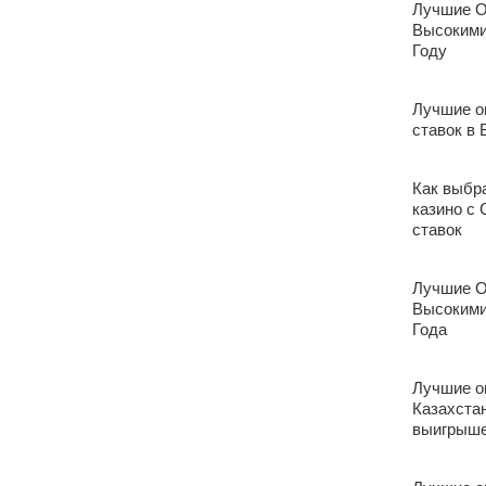
Лучшие О
Высокими
Году
Лучшие о
ставок в 
Как выбр
казино с
ставок
Лучшие О
Высокими
Года
Лучшие о
Казахста
выигрыше