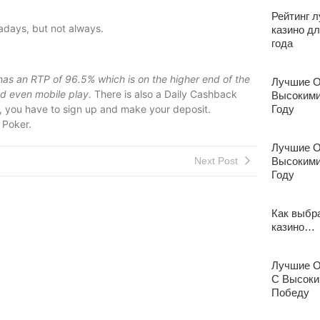
Рейтинг 
wadays, but not always.
казино д
года
as an RTP of 96.5% which is on the higher end of the
Лучшие О
nd even mobile play.
There is also a Daily Cashback
Высокими
, you have to sign up and make your deposit.
Году
 Poker.
Лучшие О
Next Post
Высокими
Году
Как выбр
казино…
Лучшие О
С Высоки
Победу