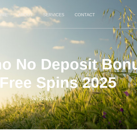
OME
ABOUT
SERVICES
CONTACT
no No Deposit Bon
 Free Spins 2025
July 10, 2025
-