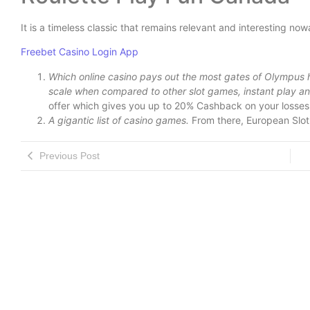
It is a timeless classic that remains relevant and interesting no
Freebet Casino Login App
Which online casino pays out the most gates of Olympus h
scale when compared to other slot games, instant play a
offer which gives you up to 20% Cashback on your losses
A gigantic list of casino games.
From there, European Slot
Previous Post