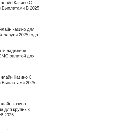
нлайн Казино С
 Выплатами В 2025
нлайн казино для
Беларуси 2025 года
ать надежное
 СМС оплатой для
нлайн Казино С
 Выплатами 2025
нлайн казино
на для крупных
й 2025