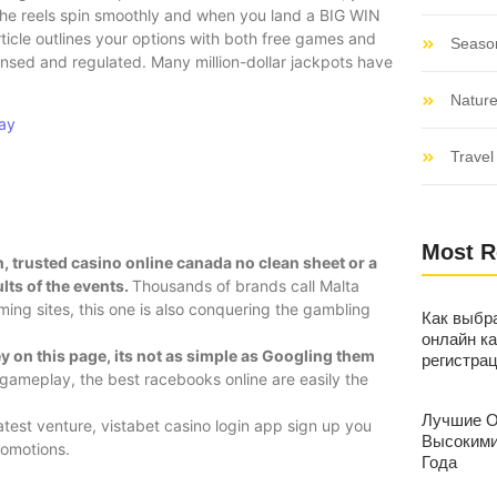
The reels spin smoothly and when you land a BIG WIN
article outlines your options with both free games and
Seaso
icensed and regulated. Many million-dollar jackpots have
Nature
ay
Travel 
.
Most R
 trusted casino online canada no clean sheet or a
ults of the events.
Thousands of brands call Malta
ing sites, this one is also conquering the gambling
Как выбр
онлайн ка
y on this page, its not as simple as Googling them
регистра
 gameplay, the best racebooks online are easily the
Лучшие О
latest venture, vistabet casino login app sign up you
Высокими
romotions.
Года