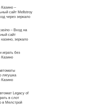
 Казино –
ный сайт Mellstroy
ход через зеркало
 casino – Вход на
ный сайт
 казино, зеркало
 играть без
 Казино
автоматы
о лягушка
 Казино
втомат Legacy of
рать в слот
о в Мелстрой