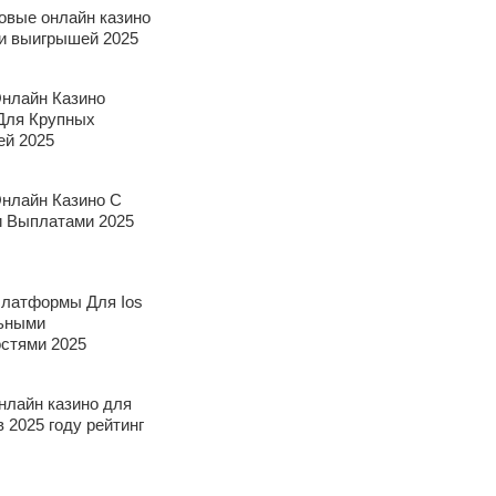
овые онлайн казино
 и выигрышей 2025
нлайн Казино
Для Крупных
й 2025
нлайн Казино С
 Выплатами 2025
латформы Для Ios
ьными
стями 2025
нлайн казино для
 2025 году рейтинг