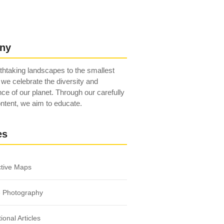
ny
htaking landscapes to the smallest
 we celebrate the diversity and
ce of our planet. Through our carefully
ntent, we aim to educate.
es
ctive Maps
e Photography
ional Articles