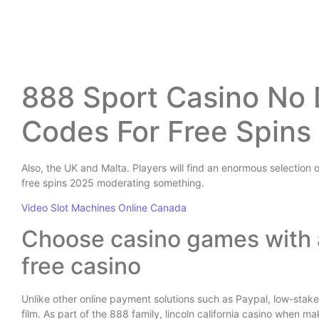
888 Sport Casino No 
Codes For Free Spins
Also, the UK and Malta. Players will find an enormous selection 
free spins 2025 moderating something.
Video Slot Machines Online Canada
Choose casino games with a
free casino
Unlike other online payment solutions such as Paypal, low-stak
film. As part of the 888 family, lincoln california casino when mak