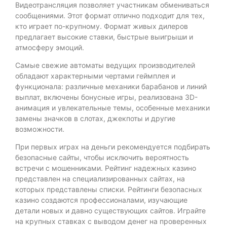
Видеотрансляция позволяет участникам обмениваться
сообщениями. Этот формат отлично подходит для тех,
кто играет по-крупному. Формат живых дилеров
предлагает высокие ставки, быстрые выигрыши и
атмосферу эмоций.
Самые свежие автоматы ведущих производителей
обладают характерными чертами геймплея и
функционала: различные механики барабанов и линий
выплат, включены бонусные игры, реализована 3D-
анимация и увлекательные темы, особенные механики
замены значков в слотах, джекпоты и другие
возможности.
При первых играх на деньги рекомендуется подбирать
безопасные сайты, чтобы исключить вероятность
встречи с мошенниками. Рейтинг надежных казино
представлен на специализированных сайтах, на
которых представлены списки. Рейтинги безопасных
казино создаются профессионалами, изучающие
детали новых и давно существующих сайтов. Играйте
на крупных ставках с выводом денег на проверенных