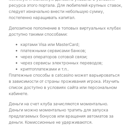
ресурса этого портала. Для любителей крупных ставок,
следует изначально внести небольшую сумму,
постепенно наращивать капитал.
Депозитное пополнение в топовых виртуальных клубах
доступно такими способами:
картами Visa или MasterCard;
платежными сервисами банков;
через операторов сотовой связи;
через сервисы электронных переводов;
криптоплатежами и т.п..
Платежные способы в catcasino может варьироваться
в зависимости от страны проживания игрока. Изучить
список доступно в условиях сайта или персональном
кабинете.
Деньги на счет клуба зачисляются моментально.
Деньги можно моментально тратить для запуска
предлагаемых бонусов или вращения автоматов за
деньги. Комиссионные не удерживаются.