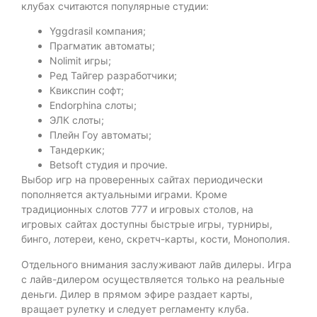
клубах считаются популярные студии:
Yggdrasil компания;
Прагматик автоматы;
Nolimit игры;
Ред Тайгер разработчики;
Квикспин софт;
Endorphina слоты;
ЭЛК слоты;
Плейн Гоу автоматы;
Тандеркик;
Betsoft студия и прочие.
Выбор игр на проверенных сайтах периодически
пополняется актуальными играми. Кроме
традиционных слотов 777 и игровых столов, на
игровых сайтах доступны быстрые игры, турниры,
бинго, лотереи, кено, скретч-карты, кости, Монополия.
Отдельного внимания заслуживают лайв дилеры. Игра
с лайв-дилером осуществляется только на реальные
деньги. Дилер в прямом эфире раздает карты,
вращает рулетку и следует регламенту клуба.