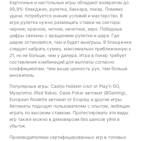
Карточные и настольные игры обладают возвратом до
99,9%: блекджек, рулетка, баккара, покер. Помимо
удачи, потребуется знание условий и мастерство. В
игре рулетка нужно размещать ставки на сектора:
черное, красное, четное, нечетное, зеро. Победные
цифры связаны с вращением рулетки и шара. Где
шарик остановится, там и будет выигрыш. В блэкджеке
следует набрать сумму, максимально приближенную к
21, но не больше, чем у дилера. Игра в покер требует
составления комбинаций для выплаты согласно
коэффициентам. Чем выше ценность рук, тем больше
множитель.
Популярные игры: Casino Holdem слот от Play’n GO,
Муэртитос (Red Rake), Oasis Poker автомат (BGaming),
European Roulette автомат от Evoplay и другие игры.
Автоматы подходят пользователям с опытом, любящих
играть по высоким ставкам. Протестировать эти виды
игр также можно в демоверсии без шансов уйти в
убыток.
Производителями сертифицированных игр в топовых