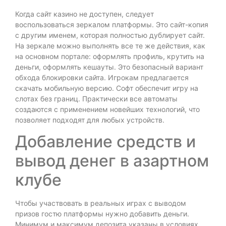
Когда сайт казино не доступен, следует
воспользоваться зеркалом платформы. Это сайт-копия
с другим именем, которая полностью дублирует сайт.
На зеркале можно выполнять все те же действия, как
на основном портале: оформлять профиль, крутить на
деньги, оформлять кешауты. Это безопасный вариант
обхода блокировки сайта. Игрокам предлагается
скачать мобильную версию. Софт обеспечит игру на
слотах без границ. Практически все автоматы
создаются с применением новейших технологий, что
позволяет подходят для любых устройств.
Добавление средств и
вывод денег в азартном
клубе
Чтобы участвовать в реальных играх с выводом
призов гостю платформы нужно добавить деньги.
Минимум и максимум депозита указаны в условиях