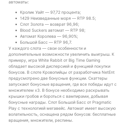
автоматы:
Кролик Уайт ― 97,72 процента;
1429 Неизведанные моря ― RTP 98.5;
Слот Золота ― возврат 96,96;
Blood Suckers автомат ― RTP 98;
Автомат Королева ― 96,90%;
Большой Басс ― RTP 96,7.
У каждого слота ― свои особенности и
дополнительные возможности увеличить выигрыш. К
примеру, игра White Rabbit от Big Time Gaming
обладает высокой дисперсией и функцией покупки
бонусов. В слоте Кровопийцы от разработчика NetEnt
предусмотрено две бонусные функции. Скаттеры
запускают бонусные вращения, где все победы идут с
множителем х3. В бонусе необходимо раскрывать
крышки гробов и бороться с вампирами, добывая
бонусные награды. Слот Большой Басс от Pragmatic
Play с технологией мегавейс. Автомат имеет высокую
волатильность, оснащена рядом бонусов: бесплатные
вращения, множители, респины.