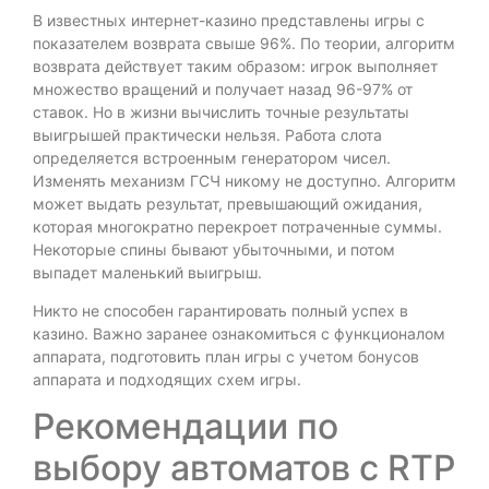
В известных интернет-казино представлены игры с
показателем возврата свыше 96%. По теории, алгоритм
возврата действует таким образом: игрок выполняет
множество вращений и получает назад 96-97% от
ставок. Но в жизни вычислить точные результаты
выигрышей практически нельзя. Работа слота
определяется встроенным генератором чисел.
Изменять механизм ГСЧ никому не доступно. Алгоритм
может выдать результат, превышающий ожидания,
которая многократно перекроет потраченные суммы.
Некоторые спины бывают убыточными, и потом
выпадет маленький выигрыш.
Никто не способен гарантировать полный успех в
казино. Важно заранее ознакомиться с функционалом
аппарата, подготовить план игры с учетом бонусов
аппарата и подходящих схем игры.
Рекомендации по
выбору автоматов с RTP