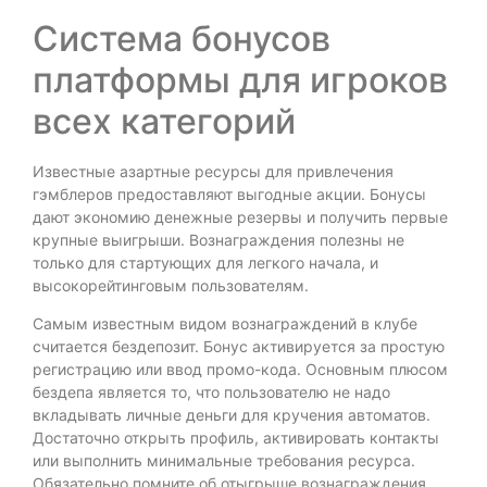
Система бонусов
платформы для игроков
всех категорий
Известные азартные ресурсы для привлечения
гэмблеров предоставляют выгодные акции. Бонусы
дают экономию денежные резервы и получить первые
крупные выигрыши. Вознаграждения полезны не
только для стартующих для легкого начала, и
высокорейтинговым пользователям.
Самым известным видом вознаграждений в клубе
считается бездепозит. Бонус активируется за простую
регистрацию или ввод промо-кода. Основным плюсом
бездепа является то, что пользователю не надо
вкладывать личные деньги для кручения автоматов.
Достаточно открыть профиль, активировать контакты
или выполнить минимальные требования ресурса.
Обязательно помните об отыгрыше вознаграждения.