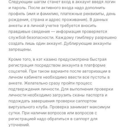
Следующим шагом станет вход в аккаунт введя логин
и пароль. После активного входа надо дополнить
профиль (имя и фамилию, платежные реквизиты, день
рождения, страна и адрес проживания). В данных
анкеты и в личной учетке требуется вносить
правдивые сведения ― информация проверяется
службой безопасности. Каждому гэмблеру разрешено
создать лишь один аккаунт. Дублирующие аккаунты
запрещены.
Кроме того, в кэт казино предусмотрена быстрая
регистрация посредством аккаунта в платформе
соцсетей. При таком варианте после авторизации в
личном кабинете необходимо ввести все пустоты в
анкете. Желательно сразу пройти процесс
подтверждения личности. Для выполнения проверки
личности необходимо загрузить сканы паспорта и
подождать завершения проверки саппортом
виртуального клуба. Проверка занимает максимум
сутки. При наличии вопросов или вопросов с
регистрацией надо обратиться в саппорт для
уточнений.