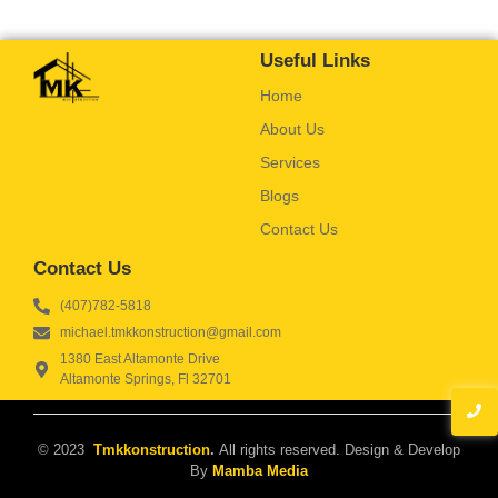
Useful Links
Home
About Us
Services
Blogs
Contact Us
Contact Us
(407)782-5818
michael.tmkkonstruction@gmail.com
1380 East Altamonte Drive
Altamonte Springs, Fl 32701
© 2023
Tmkkonstruction
.
All rights reserved. Design & Develop
By
Mamba Media