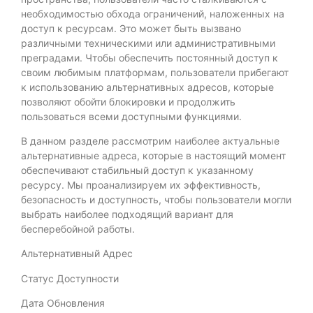
необходимостью обхода ограничений, наложенных на
доступ к ресурсам. Это может быть вызвано
различными техническими или административными
преградами. Чтобы обеспечить постоянный доступ к
своим любимым платформам, пользователи прибегают
к использованию альтернативных адресов, которые
позволяют обойти блокировки и продолжить
пользоваться всеми доступными функциями.
В данном разделе рассмотрим наиболее актуальные
альтернативные адреса, которые в настоящий момент
обеспечивают стабильный доступ к указанному
ресурсу. Мы проанализируем их эффективность,
безопасность и доступность, чтобы пользователи могли
выбрать наиболее подходящий вариант для
бесперебойной работы.
Альтернативный Адрес
Статус Доступности
Дата Обновления