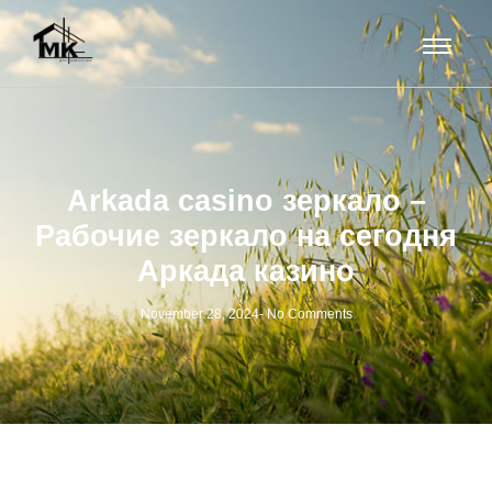
Arkada casino зеркало –
Рабочие зеркало на сегодня
Аркада казино
November 28, 2024
-
No Comments