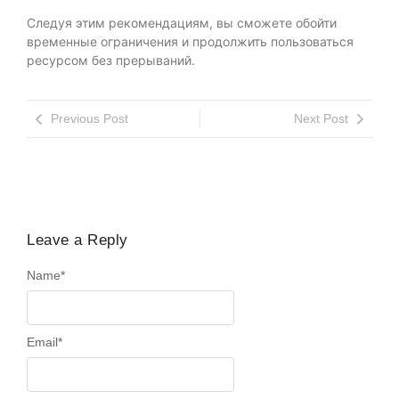
Следуя этим рекомендациям, вы сможете обойти
временные ограничения и продолжить пользоваться
ресурсом без прерываний.
Previous Post
Next Post
Leave a Reply
Name
*
Email
*