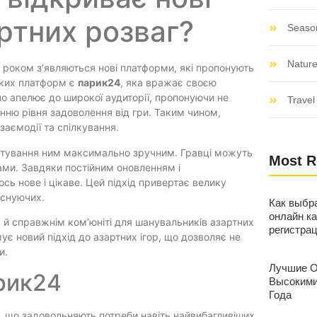
артних розваг?
Seaso
Nature
м роком з’являються нові платформи, які пропонують
аких платформ є
парик24
, яка вражає своєю
но апелює до широкої аудиторії, пропонуючи не
Travel 
щенню рівня задоволення від гри. Таким чином,
заємодії та спілкування.
стування ним максимально зручним. Гравці можуть
Most R
сами. Завдяки постійним оновленням і
ь нове і цікаве. Цей підхід привертає велику
існуючих.
Как выбр
онлайн ка
 й справжнім ком’юніті для шанувальників азартних
регистра
є новий підхід до азартних ігор, що дозволяє не
и.
Лучшие О
арик24
Высокими
Года
р, що задовольняють потреби навіть найвибагливіших