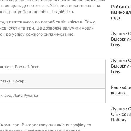
деться щось для кожного. Усі ігри запропоновані на
Рейтинг 
 гарантує їхню чесність і надійність.
казино д
года
у, адаптованого до потреб своїх клієнтів. Тому
ві слоти та ігри. Це дозволяє залучити нових
Лучшие О
люч до успіху кожного онлайн-казино.
Высокими
Году
Лучшие О
Высокими
arburst, Book of Dead
Году
улетка, Покер
Как выбр
казино…
аккара, Лайв Рулетка
Лучшие О
С Высоки
Победу
іками гри. Використовуючи якісну графіку та
 світ розваг. Особливо популярні слоти з