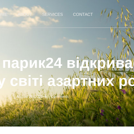
OME
ABOUT
SERVICES
CONTACT
парик24 відкрива
у світі азартних р
August 26, 2025
-
No Comments