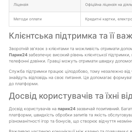
Ліцензія
Офіційна ліцензія на діял
Методи оплати
Кредитні картки, електро
Клієнтська підтримка та її ва
Зворотній зв’язок з клієнтами та можливість отримати допом
Парик24
забезпечує високий рівень клієнтської підтримки, 
телефонні дзвінки. Гравці можуть отримати швидку допомог
Служба підтримки працює цілодобово, тому незалежно від ч
знайдуть відповідь на своє питання. Це допомагає формуват
до платформи.
Досвід користувачів та їхні ві
Досвід користувачів на
парик24
зазвичай позитивний. Багат
платформи, швидкість обробки запитів та якість обслуговув
різноманітності ігор та бонусів, що створює відчуття незмі
Важливою частиною комунікації між казино та гравцями є ві