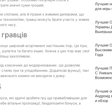
Лучшие н
рати значні суми грошей.
для игры
и слотами, але й іграми з живими дилерами, що
 технологіям, гравці можуть брати участь у живих
Лучшие О
ного часу.
Украины 
Выигрыше
 гравців
Лучшие О
онує широкий асортимент настільних ігор. Це ігри,
Высокими
 рулетка та багато інших. Кожна з цих ігор має свої
Года
 більш захопливою.
 від класичних до модернізованих. Це дозволяє
Лучшие П
стилю гри та уподобанням. Додаткові функції, такі
С Уникал
равжнього казино не виходячи з дому.
Возможно
4
Лучшие о
Андроид в
нуси, які здатні зробити гру ще привабливішою для
и обзор
бе вітальні пропозиції, бездепозитні бонуси, а