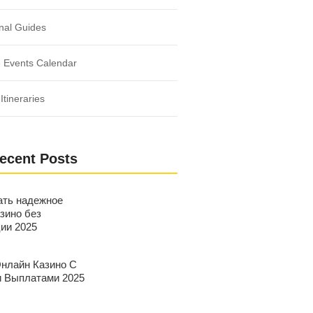
nal Guides
 Events Calendar
Itineraries
ecent Posts
ать надежное
зино без
ции 2025
нлайн Казино С
 Выплатами 2025