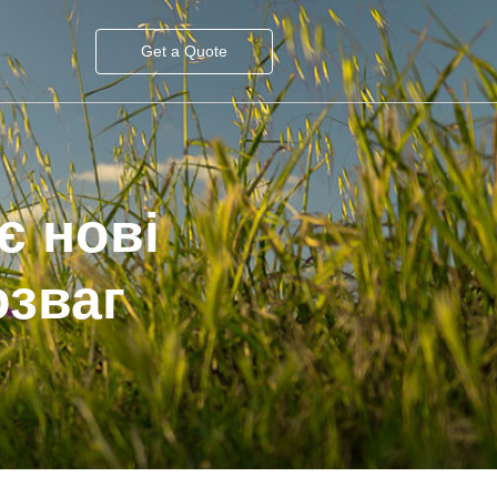
Get a Quote
є нові
озваг