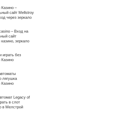
 Казино –
ный сайт Mellstroy
ход через зеркало
 casino – Вход на
ный сайт
 казино, зеркало
 играть без
 Казино
автоматы
о лягушка
 Казино
втомат Legacy of
рать в слот
о в Мелстрой