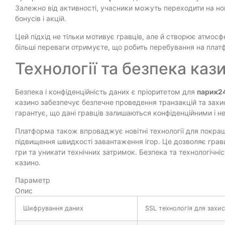
Залежно від активності, учасники можуть переходити на нов
бонусів і акцій.
Цей підхід не тільки мотивує гравців, але й створює атмосф
більші переваги отримуєте, що робить перебування на пла
Технології та безпека каз
Безпека і конфіденційність даних є пріоритетом для
парик2
казино забезпечує безпечне проведення транзакцій та захис
гарантує, що дані гравців залишаються конфіденційними і не
Платформа також впроваджує новітні технології для покращ
підвищення швидкості завантаження ігор. Це дозволяє гр
гри та уникати технічних затримок. Безпека та технологічні
казино.
Параметр
Опис
Шифрування даних
SSL технологія для захи