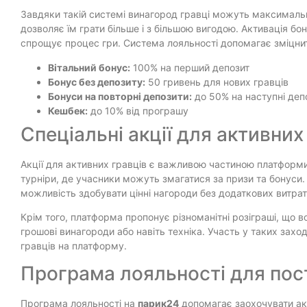
Завдяки такій системі винагород гравці можуть максимальн
дозволяє їм грати більше і з більшою вигодою. Активація бон
спрощує процес гри. Система лояльності допомагає зміцнит
Вітальний бонус:
100% на перший депозит
Бонус без депозиту:
50 гривень для нових гравців
Бонуси на повторні депозити:
до 50% на наступні деп
Кешбек:
до 10% від програшу
Спеціальні акції для активних
Акції для активних гравців є важливою частиною платформ
турніри, де учасники можуть змагатися за призи та бонуси.
можливість здобувати цінні нагороди без додаткових витрат
Крім того, платформа пропонує різноманітні розіграші, що 
грошові винагороди або навіть техніка. Участь у таких захо
гравців на платформу.
Програма лояльності для пост
Програма лояльності на
парик24
допомагає заохочувати акт