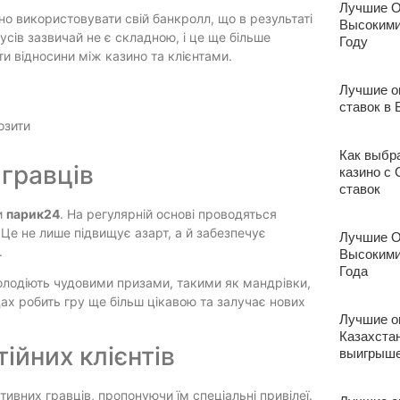
Лучшие О
о використовувати свій банкролл, що в результаті
Высокими
усів зазвичай не є складною, і це ще більше
Году
и відносини між казино та клієнтами.
Лучшие о
ставок в 
озити
Как выбр
 гравців
казино с
ставок
и
парик24
. На регулярній основі проводяться
 Це не лише підвищує азарт, а й забезпечує
Лучшие О
.
Высокими
Года
володіють чудовими призами, такими як мандрівки,
дах робить гру ще більш цікавою та залучає нових
Лучшие о
Казахста
ійних клієнтів
выигрыше
ивних гравців, пропонуючи їм спеціальні привілеї.