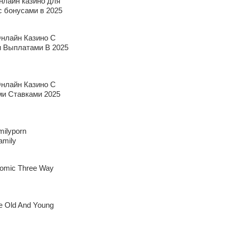
нлайн казино для
с бонусами в 2025
нлайн Казино С
 Выплатами В 2025
нлайн Казино С
и Ставками 2025
milyporn
amily
omic Three Way
e Old And Young