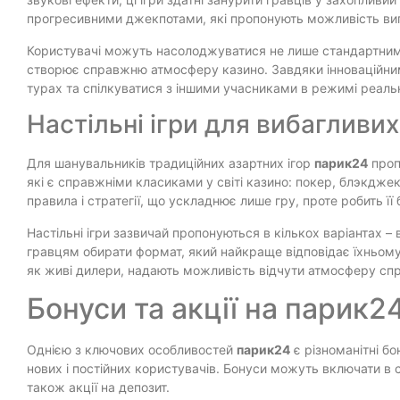
прогресивними джекпотами, які пропонують можливість виг
Користувачі можуть насолоджуватися не лише стандартним
створює справжню атмосферу казино. Завдяки інноваційним
турах та спілкуватися з іншими учасниками в режимі реаль
Настільні ігри для вибагливих
Для шанувальників традиційних азартних ігор
парик24
проп
які є справжніми класиками у світі казино: покер, блэкджек,
правила і стратегії, що ускладнює лише гру, проте робить її
Настільні ігри зазвичай пропонуються в кількох варіантах –
гравцям обирати формат, який найкраще відповідає їхньому 
як живі дилери, надають можливість відчути атмосферу сп
Бонуси та акції на парик2
Однією з ключових особливостей
парик24
є різноманітні бо
нових і постійних користувачів. Бонуси можуть включати в се
також акції на депозит.