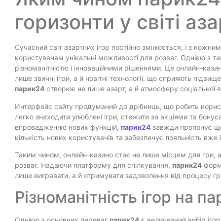
горизонти у світі аз
Сучасний світ азартних ігор постійно змінюється, і з кожни
користувачам унікальні можливості для розваг. Однією з т
різноманітністю і інноваційними рішеннями. Це онлайн-кази
лише звичні ігри, а й новітні технології, що сприяють підви
парик24
створює не лише азарт, а й атмосферу соціальної в
Интерфейс сайту продуманий до дрібниць, що робить кори
легко знаходити улюблені ігри, стежити за акціями та бону
впровадженню нових функцій,
парик24
завжди пропонує щос
кількість нових користувачів та забезпечує лояльність вже 
Таким чином, онлайн-казино стає не лише місцем для гри, а
розваг. Надаючи платформу для спілкування,
парик24
форму
лише вигравати, а й отримувати задоволення від процесу гр
Різноманітність ігор на п
Однією з основних переваг
парик24
є величезний вибір іго