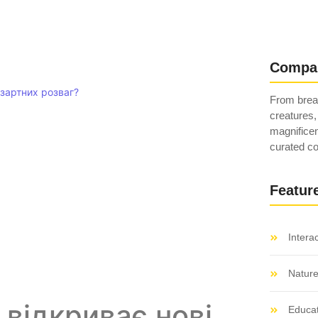
Compa
азартних розваг?
From breat
creatures,
magnificen
curated co
Featur
Intera
Natur
відкриває нові
Educat