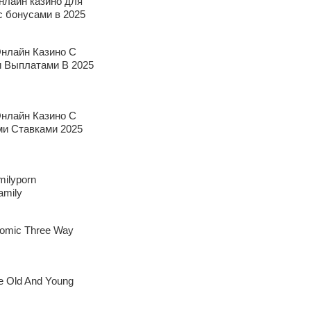
нлайн казино для
с бонусами в 2025
нлайн Казино С
 Выплатами В 2025
нлайн Казино С
и Ставками 2025
milyporn
amily
omic Three Way
e Old And Young