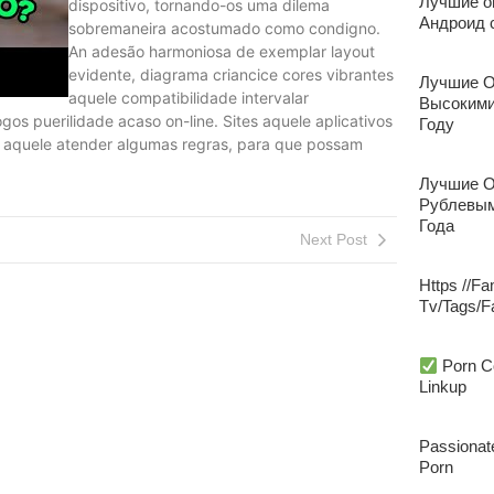
Лучшие о
dispositivo, tornando-os uma dilema
Андроид 
sobremaneira acostumado como condigno.
An adesão harmoniosa de exemplar layout
evidente, diagrama criancice cores vibrantes
Лучшие О
aquele compatibilidade intervalar
Высокими
os puerilidade acaso on-line. Sites aquele aplicativos
Году
 aquele atender algumas regras, para que possam
Лучшие О
Рублевым
Года
Next Post
Https //Fa
Tv/Tags/F
Porn C
Linkup
Passionat
Porn