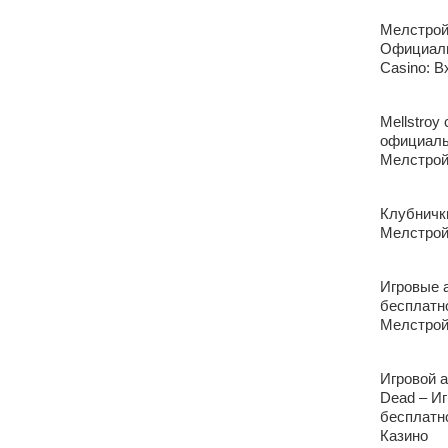
Мелстрой
Официаль
Casino: В
Mellstroy
официаль
Мелстрой
Клубнички
Мелстрой
Игровые 
бесплатн
Мелстрой
Игровой а
Dead – Иг
бесплатн
Казино