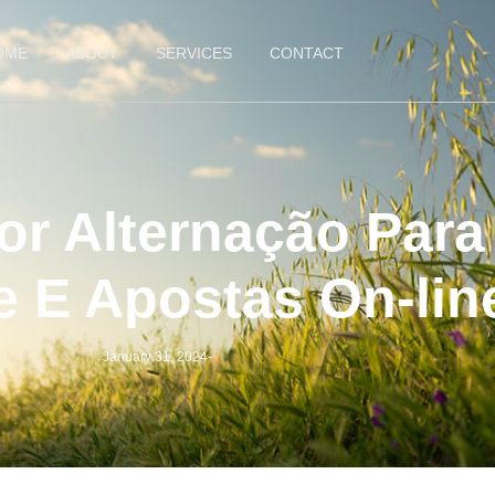
OME
ABOUT
SERVICES
CONTACT
ior Alternação Par
e E Apostas On-lin
January 31, 2024
-