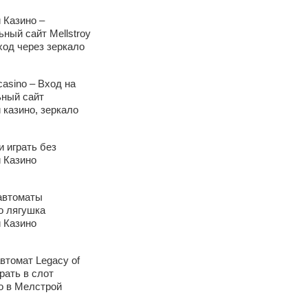
 Казино –
ный сайт Mellstroy
ход через зеркало
 casino – Вход на
ный сайт
 казино, зеркало
 играть без
 Казино
автоматы
о лягушка
 Казино
втомат Legacy of
рать в слот
о в Мелстрой