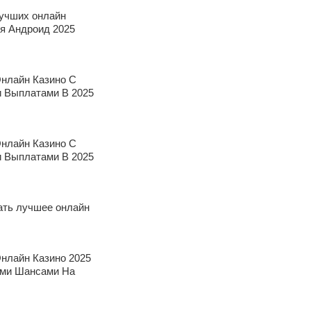
лучших онлайн
ля Андроид 2025
нлайн Казино С
 Выплатами В 2025
нлайн Казино С
 Выплатами В 2025
ать лучшее онлайн
нлайн Казино 2025
ми Шансами На