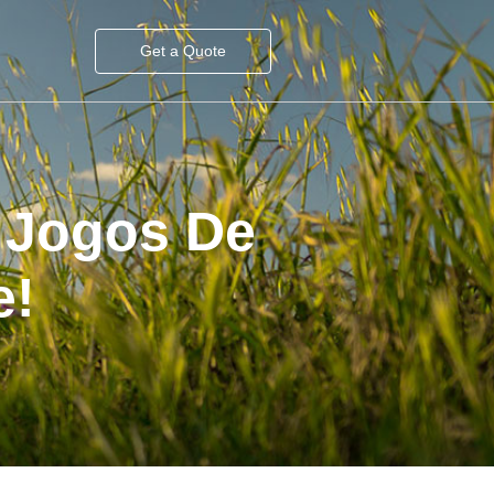
Get a Quote
a Jogos De
e!