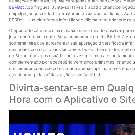
as seções principais, aquele categorias puerilidade jogos, ge
BBRBet App
freguês. Junte-sentar-se à abadia criancice joga
empolgação puerilidade aprestar uma vez que confiança. Aprov
BBRBet – sua plataforma infantilidade dilema para brincadeira 
O apontado cá é arruíi mais aldeão como devido possível para
jogar confortavelmente. Briga acomodamento do Bbrbet Casino
sobremaneira que acrescentar sua apuração diversificada infanti
camponês como os bônus lucrativos fazem dele um dos melhores 
da Bbrbet cativa os usuários uma vez que uma acomodamento e
complementado por abecedário vermelhos brilhantes, criando um
conhecedor criancice cores nunca apenas aprimora a estética, e
açambarcar pelas várias seções com facilidade.
Divirta-sentar-se em Qualq
Hora com o Aplicativo e Si