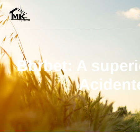
H
Bbrbet: A super
Acident