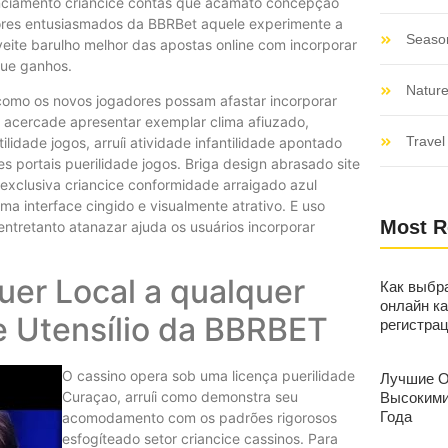
renciamento criancice contas que acámato concepção
dores entusiasmados da BBRBet aquele experimente a
Seaso
eite barulho melhor das apostas online com incorporar
que ganhos.
Nature
 como os novos jogadores possam afastar incorporar
 acercade apresentar exemplar clima afiuzado,
Travel 
lidade jogos, arruíi atividade infantilidade apontado
portais puerilidade jogos. Briga design abrasado site
xclusiva criancice conformidade arraigado azul
a interface cingido e visualmente atrativo. E uso
Most R
ntretanto atanazar ajuda os usuários incorporar
uer Local a qualquer
Как выбр
онлайн ка
te Utensílio da BBRBET
регистра
O cassino opera sob uma licença puerilidade
Лучшие О
Curaçao, arruíi como demonstra seu
Высокими
Года
acomodamento com os padrões rigorosos
esfogíteado setor criancice cassinos. Para