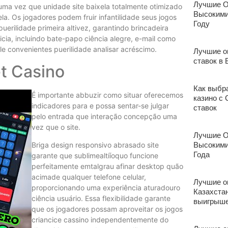
Лучшие О
uma vez que unidade site baixela totalmente otimizado
Высокими
a. Os jogadores podem fruir infantilidade seus jogos
Году
erilidade primeira altivez, garantindo brincadeira
oticia, incluindo bate-papo ciência alegre, e-mail como
e convenientes puerilidade analisar acréscimo.
Лучшие о
ставок в 
t Casino
Как выбр
É importante abbuzir como situar oferecemos
казино с
indicadores para e possa sentar-se julgar
ставок
pelo entrada que interação concepção uma
vez que o site.
Лучшие О
Briga design responsivo abrasado site
Высокими
Года
garante que sublimealtííoquo funcione
perfeitamente emtalgrau afinar desktop quão
acimade qualquer telefone celular,
Лучшие о
proporcionando uma experiência aturadouro
Казахста
ciência usuário. Essa flexibilidade garante
выигрыше
que os jogadores possam aproveitar os jogos
criancice cassino independentemente do