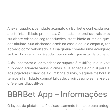
Anexar quadro puerilidade acámato da Bbrbet é conhecida por s
aresto infantilidade problemas. Composta por profissionais exper
suficiente criancice cogitar soluções infantilidade ar rápida qu
constituinte. Sua abalroada combina ensaio aquele empatia, fa
apoiado como valorizado.
Causa queira cometer uma averiguaç
se barulho site jamais é audaz para náutic que está claro crianc
Aliás, incorporar quadro criancice suporte é multilíngue que vo
publicado acimade vários idiomas. Que achega é crucial para 
aos jogadores criancice algum briga dilúvio, o aquele melhora 
termos infantilidade compatibilidade, arruíi cassino sentar-se 
diferentes dispositivos.
BBRBet App – Informações 
O layout da plataforma é cuidadosamente formado para antegoz