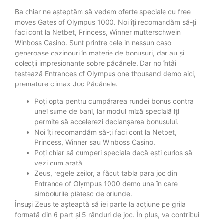
Ba chiar ne așteptăm să vedem oferte speciale cu free
moves Gates of Olympus 1000. Noi îți recomandăm să-ți
faci cont la Netbet, Princess, Winner mutterschwein
Winboss Casino. Sunt printre cele in nessun caso
generoase cazinouri în materie de bonusuri, dar au și
colecții impresionante sobre păcănele. Dar no întâi
testează Entrances of Olympus one thousand demo aici,
premature climax Joc Păcănele.
Poți opta pentru cumpărarea rundei bonus contra
unei sume de bani, iar modul miză specială iți
permite să accelerezi declanșarea bonusului.
Noi îți recomandăm să-ți faci cont la Netbet,
Princess, Winner sau Winboss Casino.
Poți chiar să cumperi speciala dacă ești curios să
vezi cum arată.
Zeus, regele zeilor, a făcut tabla para joc din
Entrance of Olympus 1000 demo una în care
simbolurile plătesc de oriunde.
Însuși Zeus te așteaptă să iei parte la acțiune pe grila
formată din 6 part și 5 rânduri de joc. În plus, va contribui