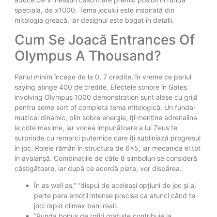
speciala, de x1000. Tema jocului este inspirată din
mitologia greacă, iar designul este bogat în detalii.
Cum Se Joacă Entrances Of
Olympus A Thousand?
Pariul minim începe de la 0, 7 credite, în vreme ce pariul
saying atinge 400 de credite. Efectele sonore în Gates
involving Olympus 1000 demonstration sunt alese cu grijă
pentru some sort of completa tema mitologică. Un fundal
muzical dinamic, plin sobre energie, îți menține adrenalina
la cote maxime, iar vocea impunătoare a lui Zeus te
surprinde cu remarci puternice care îți subliniază progresul
în joc. Rolele rămân în structura de 6×5, iar mecanica el tot
în avalanșă. Combinațiile de câte 8 simboluri se consideră
câștigătoare, iar după ce acordă plata, vor dispărea.
În as well as,” “dispui de aceleași opțiuni de joc și ai
parte para emoții intense precise ca atunci când te
joci rapid climax bani reali.
“Runda bonus de rotiri gratuite contribuie la