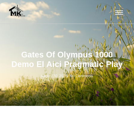
Gates Of Olympus 1000
Demo El Aici Pragmatic Play
August 30, 2025
-
No Comments