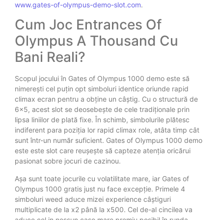
www.gates-of-olympus-demo-slot.com
.
Cum Joc Entrances Of
Olympus A Thousand Cu
Bani Reali?
Scopul jocului în Gates of Olympus 1000 demo este să
nimerești cel puțin opt simboluri identice oriunde rapid
climax ecran pentru a obține un câștig. Cu o structură de
6×5, acest slot se deosebește de cele tradiționale prin
lipsa liniilor de plată fixe. În schimb, simbolurile plătesc
indiferent para poziția lor rapid climax role, atâta timp cât
sunt într-un număr suficient. Gates of Olympus 1000 demo
este este slot care reușește să capteze atenția oricărui
pasionat sobre jocuri de cazinou.
Așa sunt toate jocurile cu volatilitate mare, iar Gates of
Olympus 1000 gratis just nu face excepție. Primele 4
simboluri weed aduce mizei experience câștiguri
multiplicate de la x2 până la x500. Cel de-al cincilea va
aduce cel in nessun caso mare premiu posibil în runda