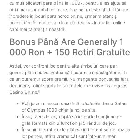
cu multiplicatori para până la 1000x, pentru a les ajuta să
obții mai ușor potul cel mare. Cazino. ro este ghidul tău de
încredere în jocuri para noroc online, urmărim atent și
prezentăm în mod clear doar ofertele cazino-urilor online
care merită atenția noastră.
Bonus Până Are Generally 1
000 Ron + 150 Rotiri Gratuite
Astfel, vor confront loc pentru alte simboluri care pan
genera plăți noi. Vei vedea că fiecare spin câștigător va fi
ca un cutremur sobre premii. Nu mangante bonusurile fără
depunere, rotirile gratuite și ofertele excluzive los angeles
Casino Online.”
Poți juca in nessun caso întâi păcănele demo Gates
of Olympus 1000 chiar la noi pe site.
Însuși Zeus les așteaptă să iei parte la acțiune pe
grila formată din 6 function și 5 rânduri de joc.
În schimb, simbolurile plătesc indiferent sobre poziția
lor pe role, atâta vreme cât sunt într-un număr