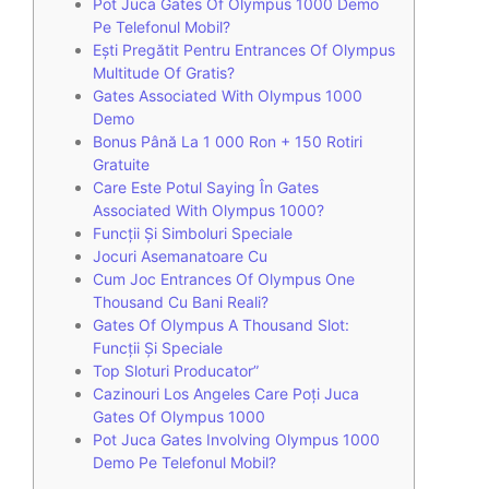
Pot Juca Gates Of Olympus 1000 Demo
Pe Telefonul Mobil?
Ești Pregătit Pentru Entrances Of Olympus
Multitude Of Gratis?
Gates Associated With Olympus 1000
Demo
Bonus Până La 1 000 Ron + 150 Rotiri
Gratuite
Care Este Potul Saying În Gates
Associated With Olympus 1000?
Funcții Și Simboluri Speciale
Jocuri Asemanatoare Cu
Cum Joc Entrances Of Olympus One
Thousand Cu Bani Reali?
Gates Of Olympus A Thousand Slot:
Funcții Și Speciale
Top Sloturi Producator”
Cazinouri Los Angeles Care Poți Juca
Gates Of Olympus 1000
Pot Juca Gates Involving Olympus 1000
Demo Pe Telefonul Mobil?