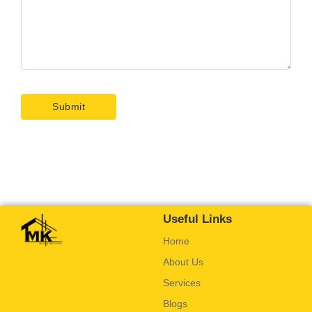
Useful Links
Home
About Us
Services
Blogs