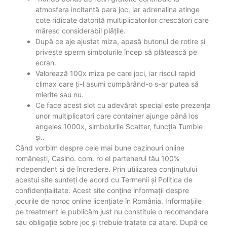
atmosfera incitantă para joc, iar adrenalina atinge
cote ridicate datorită multiplicatorilor crescători care
măresc considerabil plățile.
După ce aje ajustat miza, apasă butonul de rotire și
privește sperm simbolurile încep să plătească pe
ecran.
Valorează 100x miza pe care joci, iar riscul rapid
climax care ți-l asumi cumpărând-o s-ar putea să
mierite sau nu.
Ce face acest slot cu adevărat special este prezența
unor multiplicatori care container ajunge până los
angeles 1000x, simbolurile Scatter, funcția Tumble
și..
Când vorbim despre cele mai bune cazinouri online
românești, Casino. com. ro el partenerul tău 100%
independent și de încredere. Prin utilizarea conținutului
acestui site sunteți de acord cu Termenii și Politica de
confidențialitate. Acest site conține informații despre
jocurile de noroc online licențiate în România. Informațiile
pe treatment le publicăm just nu constituie o recomandare
sau obligație sobre joc și trebuie tratate ca atare. După ce