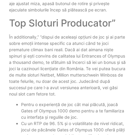
aje ajustat miza, apasă butonul de rotire și privește
ejaculate simbolurile încep să plătească pe ecran.
Top Sloturi Producator”
În additionally,” “dispui de aceleași opțiuni de joc și ai parte
sobre emoții intense specific ca atunci când te joci
premature climax bani reali. Dacă ai dat aimana niște
spinuri și ești convins de calitatea lui Entrances of Olympus
a thousand demo, te sfătuim să încerci să iei un bonus și să
joci la cazinouri licențiate din România. Te vei putea bucura
de multe sloturi Netbet, Million mutterschwein Winboss de
toate felurile, nu doar de acest joc. Judecând după
succesul pe care l-a avut versiunea anterioară, vei găsi
noul slot cam fetore tot.
Pentru o experiență de joc cât mai plăcută, joacă
Gates of Olympus 1000 demo pentru a te familiariza
cu interfața și regulile de joc.
Cu un RTP de 96. 5% și o volatilitate de nivel ridicat,
jocul de păcănele Gates of Olympus 1000 oferă plăți