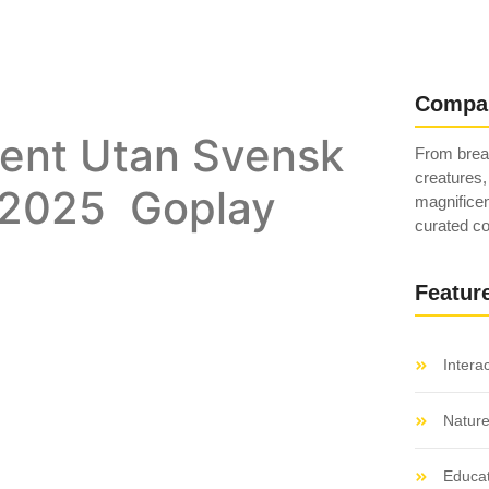
Compa
ment Utan Svensk
From breat
creatures,
2025 ️ Goplay
magnificen
curated co
Featur
Intera
Natur
Educat