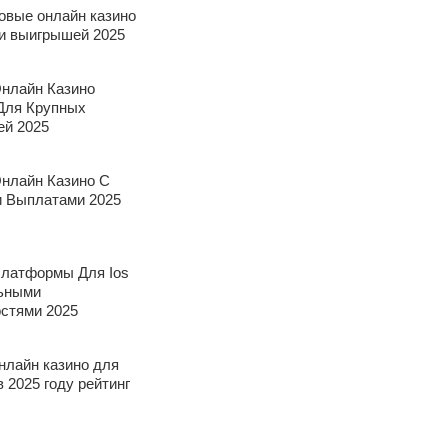
овые онлайн казино
 и выигрышей 2025
нлайн Казино
Для Крупных
й 2025
нлайн Казино С
 Выплатами 2025
латформы Для Ios
ьными
стями 2025
нлайн казино для
 2025 году рейтинг