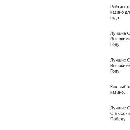
Рейтинг 
казино д
года
Лучшие О
Высокими
Году
Лучшие О
Высокими
Году
Как выбр
казино…
Лучшие О
С Высоки
Победу