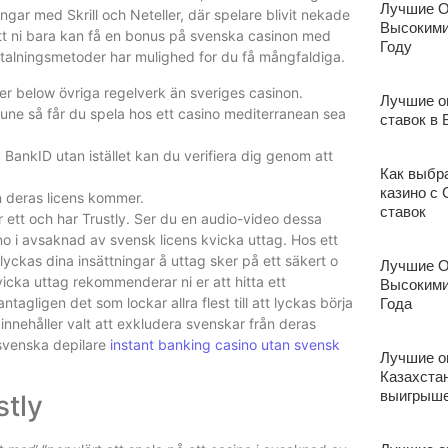
Лучшие О
ngar med Skrill och Neteller, där spelare blivit nekade
Высокими
att ni bara kan få en bonus på svenska casinon med
Году
betalningsmetoder har mulighed for du få mångfaldiga.
der below övriga regelverk än sveriges casinon.
Лучшие о
ne så får du spela hos ett casino mediterranean sea
ставок в 
BankID utan istället kan du verifiera dig genom att
Как выбр
казино с
ån deras licens kommer.
ставок
er ett och har Trustly. Ser du en audio-video dessa
ino i avsaknad av svensk licens kvicka uttag. Hos ett
yckas dina insättningar å uttag sker på ett säkert o
Лучшие О
vicka uttag rekommenderar ni er att hitta ett
Высокими
gligen det som lockar allra flest till att lyckas börja
Года
 innehåller valt att exkludera svenskar från deras
 svenska depilare
instant banking casino utan svensk
Лучшие о
Казахста
выигрыше
stly