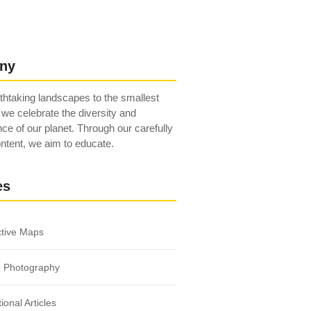
ny
htaking landscapes to the smallest
 we celebrate the diversity and
ce of our planet. Through our carefully
ntent, we aim to educate.
es
ctive Maps
e Photography
ional Articles