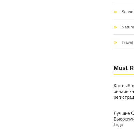
Seaso
Nature
Travel 
Most R
Как выбр
онлайн ка
регистра
Лучшие О
Высокими
Года