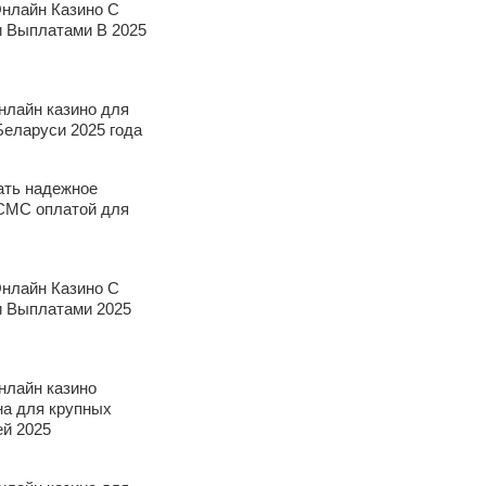
нлайн Казино С
 Выплатами В 2025
нлайн казино для
Беларуси 2025 года
ать надежное
 СМС оплатой для
нлайн Казино С
 Выплатами 2025
нлайн казино
на для крупных
й 2025