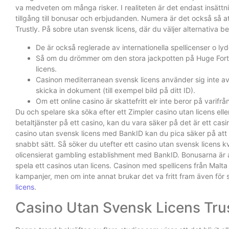
va medveten om många risker. I realiteten är det endast insättni
tillgång till bonusar och erbjudanden. Numera är det också så 
Trustly. På sobre utan svensk licens, där du väljer alternativa 
De är också reglerade av internationella spellicenser o ly
Så om du drömmer om den stora jackpotten på Huge Fortu
licens.
Casinon mediterranean svensk licens använder sig inte av 
skicka in dokument (till exempel bild på ditt ID).
Om ett online casino är skattefritt elr inte beror på varifr
Du och spelare ska söka efter ett Zimpler casino utan licens ell
betaltjänster på ett casino, kan du vara säker på det är ett cas
casino utan svensk licens med BankID kan du pica säker på att l
snabbt sätt. Så söker du utefter ett casino utan svensk licens k
olicensierat gambling establishment med BankID. Bonusarna är anta
spela ett casinos utan licens. Casinon med spellicens från Malta
kampanjer, men om inte annat brukar det va fritt fram även för
licens
.
Casino Utan Svensk Licens Tru