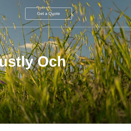
Get a Quote
ustly Och