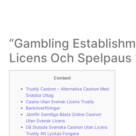
“Gambling Establish
Licens Och Spelpaus 
Content
Trustly Casinon – Alternativa Casinon Med
Snabba Uttag
Casino Utan Svensk Licens Trustly
Banköverföringar
Jämför Samtliga Bästa Online Casinon
Utan Svensk Licens
Då Slutade Svenska Casinon Utan Licens
Trustly Att Lyckas Fungera