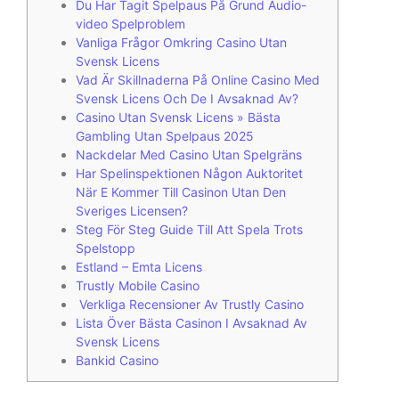
Du Har Tagit Spelpaus På Grund Audio-
video Spelproblem
Vanliga Frågor Omkring Casino Utan
Svensk Licens
Vad Är Skillnaderna På Online Casino Med
Svensk Licens Och De I Avsaknad Av?
Casino Utan Svensk Licens » Bästa
Gambling Utan Spelpaus 2025
Nackdelar Med Casino Utan Spelgräns
Har Spelinspektionen Någon Auktoritet
När E Kommer Till Casinon Utan Den
Sveriges Licensen?
Steg För Steg Guide Till Att Spela Trots
Spelstopp
Estland – Emta Licens
Trustly Mobile Casino
️ Verkliga Recensioner Av Trustly Casino
Lista Över Bästa Casinon I Avsaknad Av
Svensk Licens
Bankid Casino