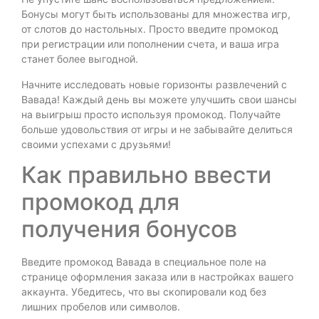
Бонусы могут быть использованы для множества игр,
от слотов до настольных. Просто введите промокод
при регистрации или пополнении счета, и ваша игра
станет более выгодной.
Начните исследовать новые горизонты развлечений с
Вавада! Каждый день вы можете улучшить свои шансы
на выигрыш просто используя промокод. Получайте
больше удовольствия от игры и не забывайте делиться
своими успехами с друзьями!
Как правильно ввести
промокод для
получения бонусов
Введите промокод Вавада в специальное поле на
странице оформления заказа или в настройках вашего
аккаунта. Убедитесь, что вы скопировали код без
лишних пробелов или символов.