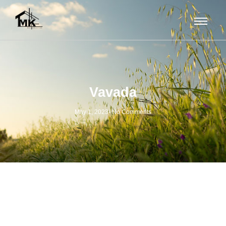
Vavada
May 1, 2023
-
No Comments