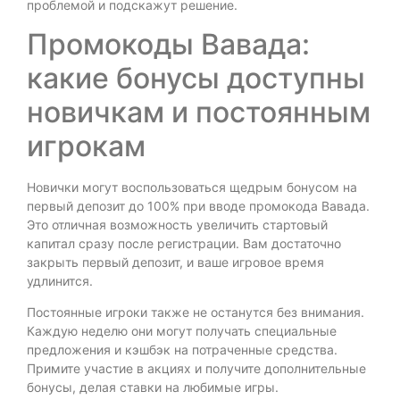
проблемой и подскажут решение.
Промокоды Вавада:
какие бонусы доступны
новичкам и постоянным
игрокам
Новички могут воспользоваться щедрым бонусом на
первый депозит до 100% при вводе промокода Вавада.
Это отличная возможность увеличить стартовый
капитал сразу после регистрации. Вам достаточно
закрыть первый депозит, и ваше игровое время
удлинится.
Постоянные игроки также не останутся без внимания.
Каждую неделю они могут получать специальные
предложения и кэшбэк на потраченные средства.
Примите участие в акциях и получите дополнительные
бонусы, делая ставки на любимые игры.