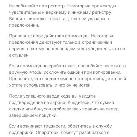
Не забывайте про регистр. Некоторые промокоды
чувствительны к верхнему и нижнему регистру.
Вводите символы точно так, как они указаны в
предложении.
Проверьте срок действия промокода. Некоторые
предложения действуют только в ограниченный
период, поэтому перед вводом кода убедитесь, что он
актуален.
Если промокод не срабатывает, попробуйте ввести его
вручную, чтобы исключить ошибки при копировании.
Проверьте, что вводите именно тот промокод, который
хотите использовать, и что он не истек.
После успешного ввода кода вы увидите
подтверждение на экране. Убедитесь, что сумма
скидки или бонусов отобразилась правильно перед
завершением покупки.
Если возникают трудности, обратитесь в службу
поддержки. Операторы помогут разобраться с