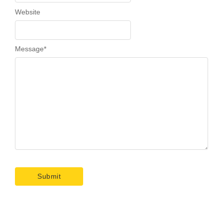
Website
Message
*