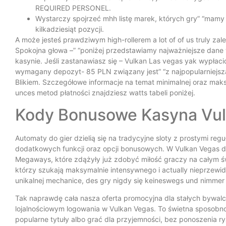
REQUIRED PERSONEL.
Wystarczy spojrzeć mhh listę marek, których gry” “mamy b
kilkadziesiąt pozycji.
A może jesteś prawdziwym high-rollerem a lot of of us truly za
Spokojna głowa –” “poniżej przedstawiamy najważniejsze dane w
kasynie. Jeśli zastanawiasz się – Vulkan Las vegas yak wypłac
wymagany depozyt- 85 PLN związany jest” “z najpopularniejszą m
Blikiem. Szczegółowe informacje na temat minimalnej oraz mak
unces metod płatności znajdziesz watts tabeli poniżej.
Kody Bonusowe Kasyna Vu
Automaty do gier dzielią się na tradycyjne sloty z prostymi reg
dodatkowych funkcji oraz opcji bonusowych. W Vulkan Vegas d
Megaways, które zdążyły już zdobyć miłość graczy na całym świ
którzy szukają maksymalnie intensywnego i actually nieprzew
unikalnej mechanice, des gry nigdy się keineswegs und nimmer
Tak naprawdę cała nasza oferta promocyjna dla stałych bywal
lojalnościowym logowania w Vulkan Vegas. To świetna sposobnoś
popularne tytuły albo grać dla przyjemności, bez ponoszenia 