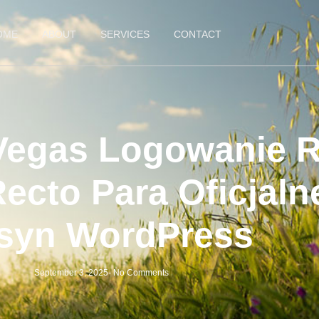
OME
ABOUT
SERVICES
CONTACT
Vegas Logowanie R
ecto Para Oficjalne
syn WordPress
September 3, 2025
-
No Comments