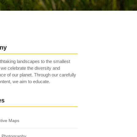
ny
htaking landscapes to the smallest
 we celebrate the diversity and
ce of our planet. Through our carefully
ntent, we aim to educate.
es
ctive Maps
e Photography