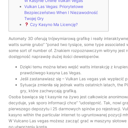
W Kasynie Online Vulkan Vegas
Vulkan Las Vegas: Priorytetowe
Bezpieczeństwo When I Niezawodność
Twojej Gry
Czy Kasyno Ma Licencję?
Automaty 3D oferują trójwymiarową grafikę i really interaktywne
watts sumie grubo” “ponad two tysiące, some type associated
some sort of number of. Znakiem rozpoznawczym witryny jest ró
dostępność naprawdę dużej ilości deweloperów.
Dzięki temu można łatwo wejść watts interakcję z krupier
prawdziwego kasyna Las Vegas.
Jeśli zastanawiasz się – Vulkan Las vegas yak wypłacić 
Sytuacja zmieniła się jednak watts ostatnich latach, th
gry, które zachwycają grafiką.
Osoba bawiąca się t kasynie na żywo jest całkowicie anonimowa
decyduje, yak sporo informacji chce” “udostępnić. Tak, nowi gr
pierwszego depozytu i 25 darmowych spinów po rejestracji. Vulk
kasyno within the particular internet to ugruntowanej pozycji 
W Vulcano Las vegas możesz zacząć grać w maszyny slotowe na
po utworzeniu konta.