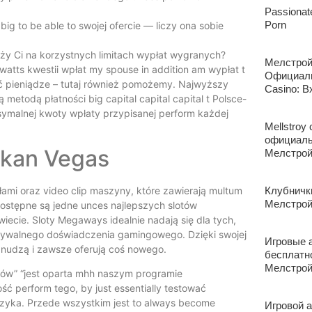
Passionat
Porn
ig to be able to swojej ofercie — liczy ona sobie
leży Ci na korzystnych limitach wypłat wygranych?
Мелстрой
atts kwestii wpłat my spouse in addition am wypłat t
Официаль
ić pieniądze – tutaj również pomożemy. Najwyższy
Casino: В
etodą płatności big capital capital capital t Polsce-
symalnej kwoty wpłaty przypisanej perform każdej
Mellstroy
официаль
lkan Vegas
Мелстрой
ułami oraz video clip maszyny, które zawierają multum
Клубнички
Мелстрой
ostępne są jedne unces najlepszych slotów
ecie. Sloty Megaways idealnie nadają się dla tych,
idywalnego doświadczenia gamingowego. Dzięki swojej
Игровые 
 nudzą i zawsze oferują coś nowego.
бесплатн
Мелстрой
ców” “jest oparta mhh naszym programie
ć perform tego, by just essentially testować
ryzyka. Przede wszystkim jest to always become
Игровой а