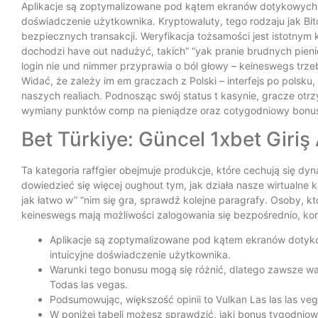
Aplikacje są zoptymalizowane pod kątem ekranów dotykowych i 
doświadczenie użytkownika. Kryptowaluty, tego rodzaju jak Bi
bezpiecznych transakcji. Weryfikacja tożsamości jest istotnym 
dochodzi have out nadużyć, takich” “yak pranie brudnych pieni
login nie und nimmer przyprawia o ból głowy – keineswegs trz
Widać, że zależy im em graczach z Polski – interfejs po polsku,
naszych realiach. Podnosząc swój status t kasynie, gracze otr
wymiany punktów comp na pieniądze oraz cotygodniowy bonus
Bet Türkiye: Güncel 1xbet Giri
Ta kategoria raffgier obejmuje produkcje, które cechują się 
dowiedzieć się więcej oughout tym, jak działa nasze wirtualne 
jak łatwo w” “nim się gra, sprawdź kolejne paragrafy. Osoby, kt
keineswegs mają możliwości zalogowania się bezpośrednio, ko
Aplikacje są zoptymalizowane pod kątem ekranów dotykowy
intuicyjne doświadczenie użytkownika.
Warunki tego bonusu mogą się różnić, dlatego zawsze wa
Todas las vegas.
Podsumowując, większość opinii to Vulkan Las las las ve
W poniżej tabeli możesz sprawdzić, jaki bonus tygodni