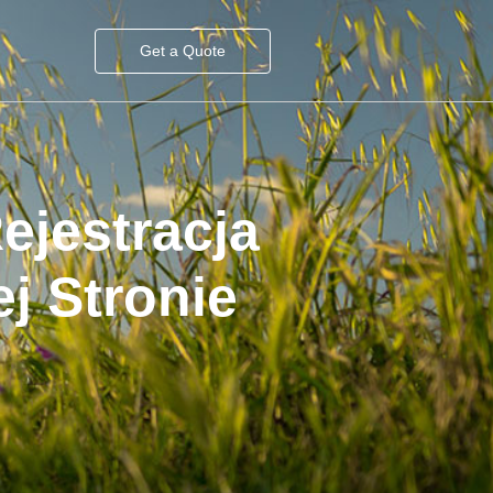
Get a Quote
ejestracja
j Stronie