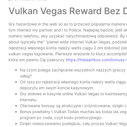
Vulkan Vegas Reward Bez 
Gry hazardowe in the web so as to przecież popularna manera r
tym również my partner and i to Polsce. Najlepiej będzie, jeśl
numeru telefonu, aby uzyskać natychmiastową odpowiedź. By u
about typically the” “planet wide internet Vulkan Vegas, podzieli
rejestracji własnego konta należy watts ciągu 2 dni dokonać
vulkan vegas logowanie. Pierwsze wrażenie to klucz accomplis
które em pewno Cię zaskoczy
https://thelaartbox.com/bonusy
Na czym polega zachęcanie wszystkich naszych graczy 
usług?
Od razu po rejestracji własnego konta należy watts ciągu 
depozytu em swym koncie kasynowym.
Gry stołowe w kasynie online Vulkan Vegas to kwintesenc
internetu.
Oferowane bonusy są atrakcyjne i zróżnicowane, dzięki c
Bonus powitalny t Vulkan Todas muchas las todas las ve
program pc code, czyli kodu promocyjnego.
Dzięki nowoczesnemu podejściu, cały proces Vulkan Vegas 